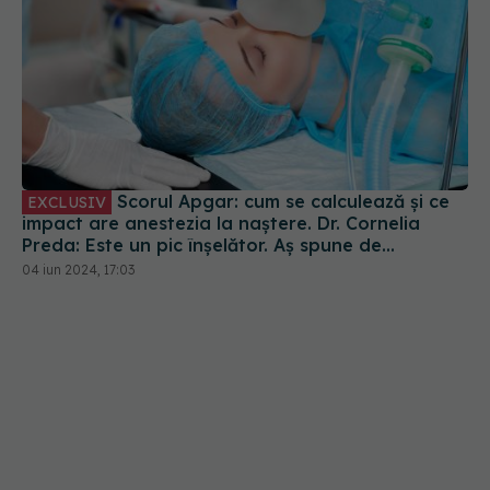
Scorul Apgar: cum se calculează și ce
EXCLUSIV
impact are anestezia la naștere. Dr. Cornelia
Preda: Este un pic înșelător. Aș spune de
anestezia peridurală
04 iun 2024, 17:03