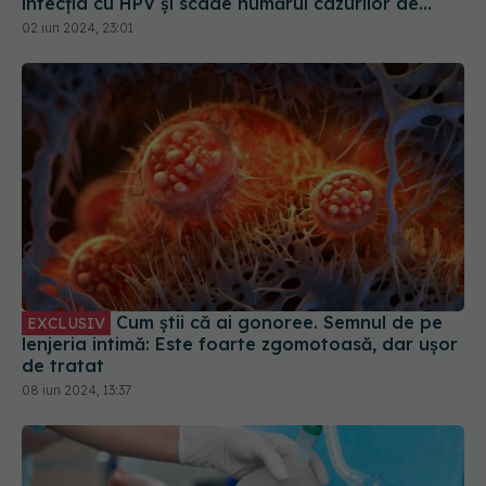
infecția cu HPV și scade numărul cazurilor de
cancer de col uterin
02 iun 2024, 23:01
Cum știi că ai gonoree. Semnul de pe
EXCLUSIV
lenjeria intimă: Este foarte zgomotoasă, dar ușor
de tratat
08 iun 2024, 13:37