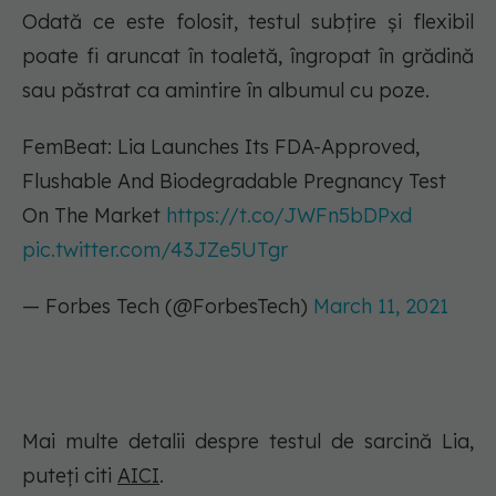
Odată ce este folosit, testul subțire și flexibil
poate fi aruncat în toaletă, îngropat în grădină
sau păstrat ca amintire în albumul cu poze.
FemBeat: Lia Launches Its FDA-Approved,
Flushable And Biodegradable Pregnancy Test
On The Market
https://t.co/JWFn5bDPxd
pic.twitter.com/43JZe5UTgr
— Forbes Tech (@ForbesTech)
March 11, 2021
Mai multe detalii despre testul de sarcină Lia,
puteți citi
AICI
.