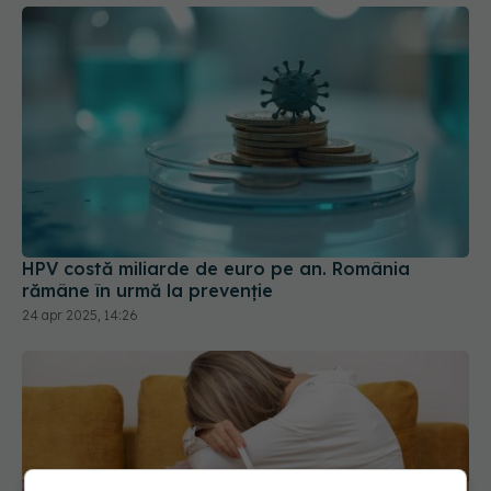
HPV costă miliarde de euro pe an. România
rămâne în urmă la prevenție
24 apr 2025, 14:26