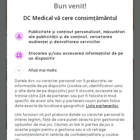
Bun venit!
DC Medical vă cere consimțământul
Publicitate și conținut personalizat, măsurători
De ce crește numărul avorturilor spontane și a
ale publicității și de conținut, cercetarea
sarcinelor extrauterine? Specialiștii spun că nu
audienței și dezvoltarea serviciilor
este o întâmplare
Stocarea și/sau accesarea informațiilor de pe
08 iul 2026, 20:37
un dispozitiv
Aflați mai multe
Datele dvs. cu caracter personal vor fi prelucrate, iar
informațiile de pe dispozitiv (cookie-uri, identificatori unici
și alte date de pe dispozitiv) pot fi stocate, accesate de și
trimise către 224 de parteneri sau pot fi folosite în mod
specific de acest site. Noi și partenerii noștri putem folosi
date exacte de localizare geografică.
Lista partenerilor.
Unii furnizori vă pot prelucra datele cu caracter personal în
interes legitim, față de care puteți obiecta prin gestionarea
opțiunilor de mai jos. Căutați un link în partea de jos a
acestei pagini pentru a gestiona sau a vă retrage
Ce tip de lenjerie intimă ar trebui să porți. Dr.
consimțământul în setările de confidențialitate și cookie-
Tamara Sava: Oferă confort maxim
uri.