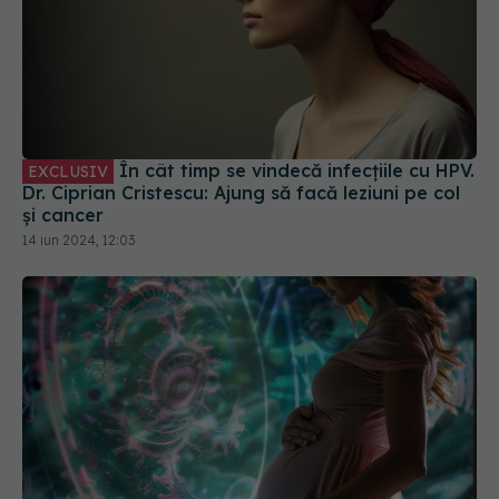
În cât timp se vindecă infecțiile cu HPV.
EXCLUSIV
Dr. Ciprian Cristescu: Ajung să facă leziuni pe col
și cancer
14 iun 2024, 12:03