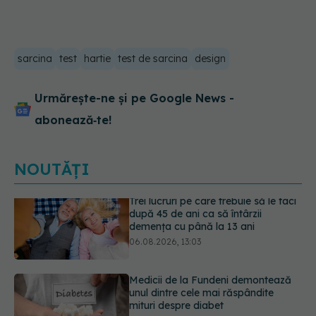
sarcina
test
hartie
test de sarcina
design
Urmărește-ne și pe Google News -
abonează‑te!
NOUTĂȚI
Medicii de la Fundeni demontează
unul dintre cele mai răspândite
mituri despre diabet
06.08.2026, 11:52
EXCLUSIV
Tratamentul modern al
cancerelor ginecologice. Dr. Sorin