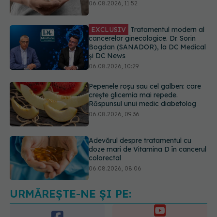
Bogdan (SANADOR), la DC Medical
și DC News
06.08.2026, 10:29
Pepenele roșu sau cel galben: care
crește glicemia mai repede.
Răspunsul unui medic diabetolog
06.08.2026, 09:36
Adevărul despre tratamentul cu
doze mari de Vitamina D în cancerul
colorectal
06.08.2026, 08:06
Trei lucruri pe care trebuie să le faci
după 45 de ani ca să întârzii
demența cu până la 13 ani
06.08.2026, 13:03
URMĂREȘTE-NE ȘI PE: