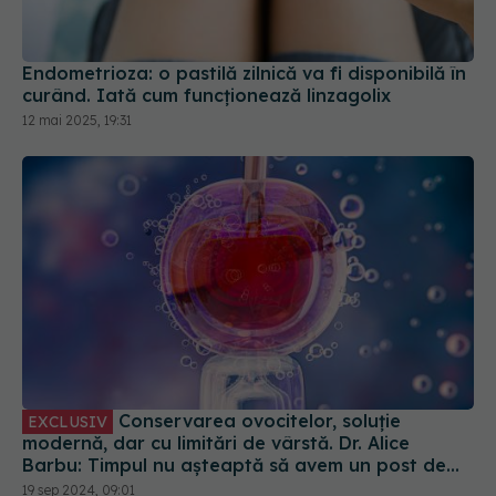
Endometrioza: o pastilă zilnică va fi disponibilă în
curând. Iată cum funcționează linzagolix
12 mai 2025, 19:31
Conservarea ovocitelor, soluție
EXCLUSIV
modernă, dar cu limitări de vârstă. Dr. Alice
Barbu: Timpul nu așteaptă să avem un post de
conducere sau partenerul ideal
19 sep 2024, 09:01