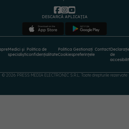
DESCARCĂ APLICAȚIA
spre
Medici și
Politica de
Politica
Gestionați
Contact
Declarați
specialiști
confidențialitate
Cookies
preferințele
de
accesibili
© 2026 PRESS MEDIA ELECTRONIC S.R.L. Toate drepturile rezervate