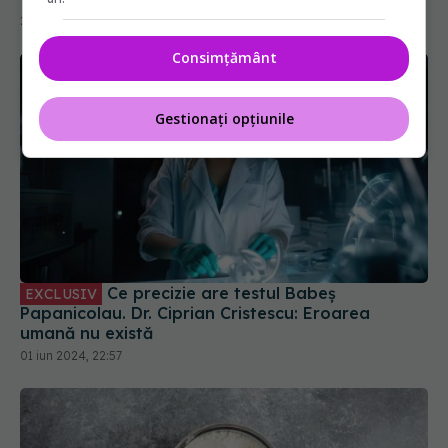
25 oct 2024, 22:24
Consimțământ
Gestionați opțiunile
Ce precizie are testul Babeș
EXCLUSIV
Papanicolau. Dr. Ciprian Cristescu: Eroarea
umană nu există
01 iun 2024, 22:57