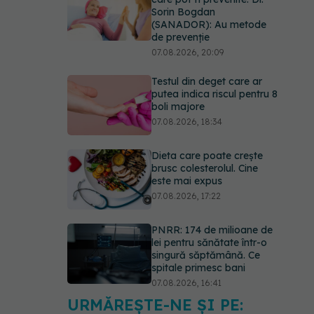
Sorin Bogdan
(SANADOR): Au metode
de prevenție
07.08.2026, 20:09
Testul din deget care ar
putea indica riscul pentru 8
boli majore
07.08.2026, 18:34
Dieta care poate crește
brusc colesterolul. Cine
este mai expus
07.08.2026, 17:22
PNRR: 174 de milioane de
lei pentru sănătate într-o
singură săptămână. Ce
spitale primesc bani
07.08.2026, 16:41
URMĂREȘTE-NE ȘI PE:
Ce spune culoarea ta