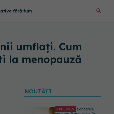
native fără fum
ânii umflați. Cum
ști la menopauză
NOUTĂȚI
EXCLUSIV
Cancerele
care pot fi prevenite. Dr.