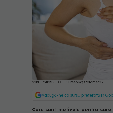
sanii umflati - FOTO: Freepik@stefamerpik
Adaugă-ne ca sursă preferată în Go
Care sunt motivele pentru care îț