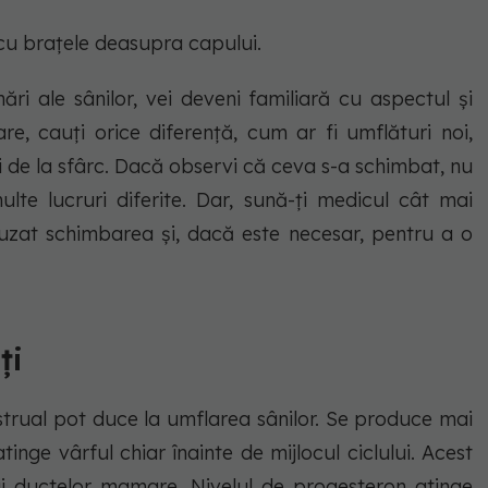
cu brațele deasupra capului.
i ale sânilor, vei deveni familiară cu aspectul și
re, cauți orice diferență, cum ar fi umflături noi,
eții de la sfârc. Dacă observi că ceva s-a schimbat, nu
lte lucruri diferite. Dar, sună-ți medicul cât mai
uzat schimbarea și, dacă este necesar, pentru a o
ți
strual pot duce la umflarea sânilor. Se produce mai
atinge vârful chiar înainte de mijlocul ciclului. Acest
ii ductelor mamare. Nivelul de progesteron atinge