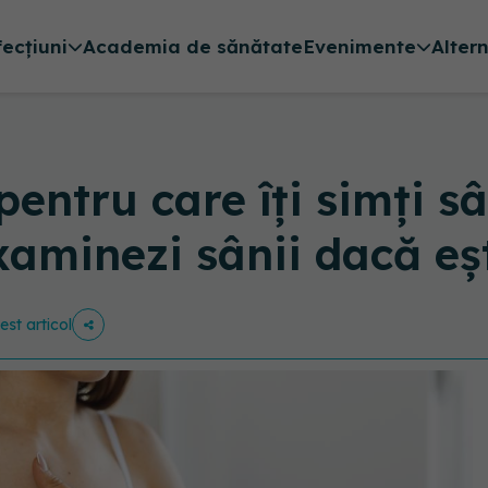
fecțiuni
Academia de sănătate
Evenimente
Alter
entru care îți simți s
examinezi sânii dacă e
est articol