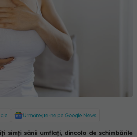
ogle
Urmărește-ne pe Google News
i simți sânii umflați, dincolo de schimbările