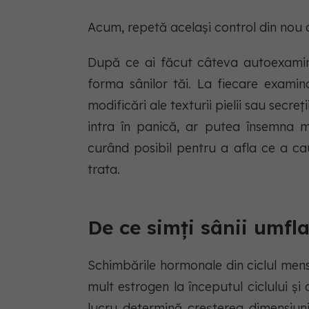
Acum, repetă același control din nou 
După ce ai făcut câteva autoexaminăr
forma sânilor tăi. La fiecare examina
modificări ale texturii pielii sau secr
intra în panică, ar putea însemna mu
curând posibil pentru a afla ce a ca
trata.
De ce simți sânii umfla
Schimbările hormonale din ciclul men
mult estrogen la începutul ciclului și 
lucru determină creșterea dimensiun