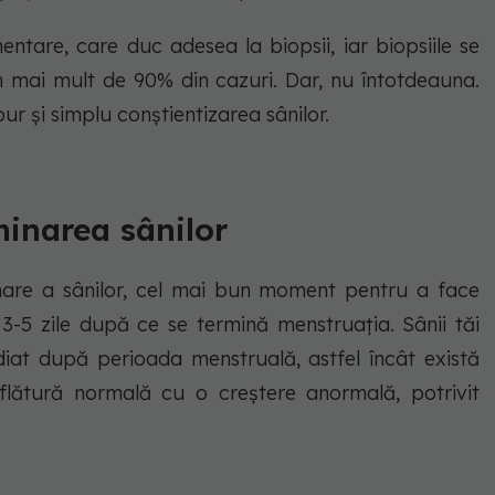
ntare, care duc adesea la biopsii, iar biopsiile se
 mai mult de 90% din cazuri. Dar, nu întotdeauna.
r și simplu conștientizarea sânilor.
inarea sânilor
nare a sânilor, cel mai bun moment pentru a face
-5 zile după ce se termină menstruația. Sânii tăi
iat după perioada menstruală, astfel încât există
lătură normală cu o creștere anormală, potrivit