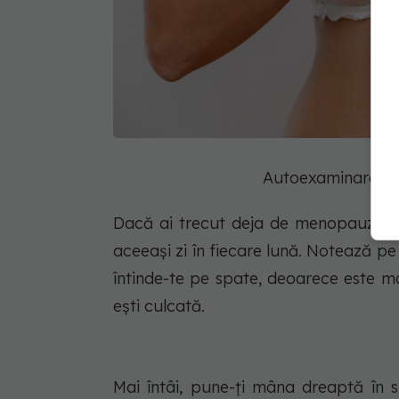
Autoexaminarea s
Dacă ai trecut deja de menopauză și 
aceeași zi în fiecare lună. Notează p
întinde-te pe spate, deoarece este ma
ești culcată.
Mai întâi, pune-ți mâna dreaptă în sp