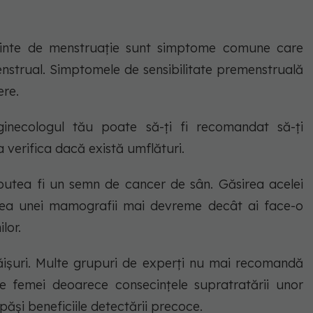
înainte de menstruație sunt simptome comune care
enstrual. Simptomele de sensibilitate premenstruală
ere.
inecologul tău poate să-ți fi recomandat să-ți
a verifica dacă există umflături.
utea fi un semn de cancer de sân. Găsirea acelei
rea unei mamografii mai devreme decât ai face-o
lor.
ăișuri. Multe grupuri de experți nu mai recomandă
e femei deoarece consecințele supratratării unor
ăși beneficiile detectării precoce.