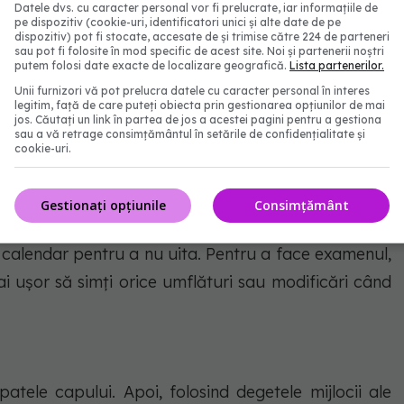
Datele dvs. cu caracter personal vor fi prelucrate, iar informațiile de
pe dispozitiv (cookie-uri, identificatori unici și alte date de pe
dispozitiv) pot fi stocate, accesate de și trimise către 224 de parteneri
sau pot fi folosite în mod specific de acest site. Noi și partenerii noștri
putem folosi date exacte de localizare geografică.
Lista partenerilor.
Unii furnizori vă pot prelucra datele cu caracter personal în interes
legitim, față de care puteți obiecta prin gestionarea opțiunilor de mai
jos. Căutați un link în partea de jos a acestei pagini pentru a gestiona
sau a vă retrage consimțământul în setările de confidențialitate și
cookie-uri.
ânilor - FOTO: Freepik@azatjan
Gestionați opțiunile
Consimțământ
perioadele tale s-au oprit, doar fă-ți examenul în
e calendar pentru a nu uita. Pentru a face examenul,
i ușor să simți orice umflături sau modificări când
atele capului. Apoi, folosind degetele mijlocii ale