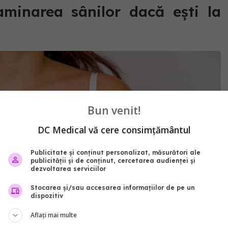
minarea sânilor dacă ești la
Bun venit!
DC Medical vă cere consimțământul
Publicitate și conținut personalizat, măsurători ale
publicității și de conținut, cercetarea audienței și
dezvoltarea serviciilor
Stocarea și/sau accesarea informațiilor de pe un
dispozitiv
Aflați mai multe