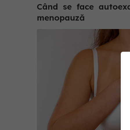
Când se face autoexa
menopauză