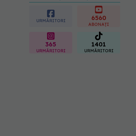
preferată despre vârsta
pe care o ai. Care este
"codul cromatic" al
6560
URMĂRITORI
generațiilor
ABONAȚI
07.08.2026, 21:29
365
1401
URMĂRITORI
URMĂRITORI