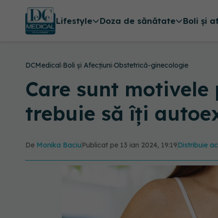
Lifestyle
Doza de sănătate
Boli și a
DCMedical
›
Boli și Afecțiuni
›
Obstetrică-ginecologie
Care sunt motivele p
trebuie să îți auto
De
Monika Baciu
Publicat pe 13 ian 2024, 19:19
Distribuie ac