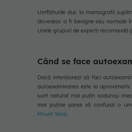
Umflăturile duc la mamografii suplime
dovedesc a fi benigne sau normale în
Unele grupuri de experți recomandă pu
Când se face autoexam
Dacă intenționezi să faci autoexami
autoexaminarea este la aproximativ 3
sunt natural mai puțin noduroși imed
mai puține șanse să confunzi o umf
Mount Sinai.