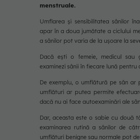
menstruale.
Umflarea și sensibilitatea sânilor 
apar în a doua jumătate a ciclului m
a sânilor pot varia de la ușoare la sev
Dacă ești o femeie, medicul sau g
examinezi sânii în fiecare lună pentru 
De exemplu, o umflătură pe sân ar p
umflături ar putea permite efectua
dacă nu ai face autoexaminări ale sâni
Dar, aceasta este o sabie cu două t
examinarea rutină a sânilor de cătr
umflături benigne sau normale pot dep