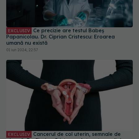
Ce precizie are testul Babeș
EXCLUSIV
Papanicolau. Dr. Ciprian Cristescu: Eroarea
umană nu există
01 iun 2024, 22:57
Cancerul de col uterin, semnale de
EXCLUSIV
alarmă. Dr. Ciprian Cristescu: Asta e tragedia!