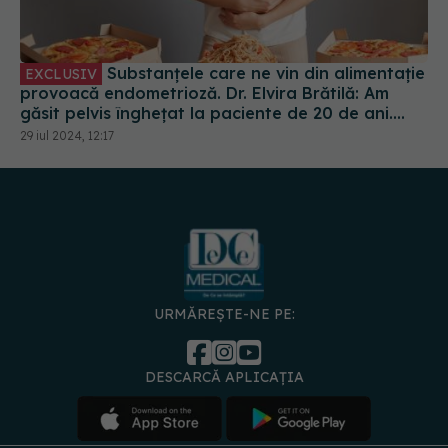
Substanțele care ne vin din alimentație
EXCLUSIV
provoacă endometrioză. Dr. Elvira Brătilă: Am
găsit pelvis înghețat la paciente de 20 de ani.
Boala este mai agresivă
29 iul 2024, 12:17
URMĂREȘTE-NE PE:
DESCARCĂ APLICAȚIA