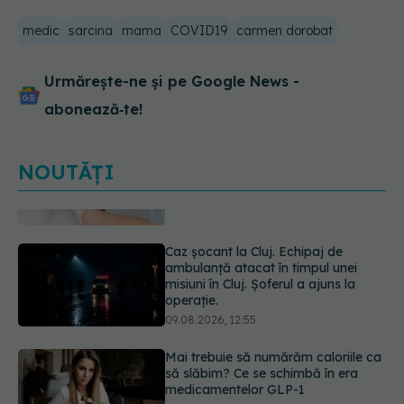
medic
sarcina
mama
COVID19
carmen dorobat
Urmărește-ne și pe Google News -
abonează‑te!
NOUTĂȚI
Caz șocant la Cluj. Echipaj de
ambulanță atacat în timpul unei
misiuni în Cluj. Șoferul a ajuns la
operație.
09.08.2026, 12:55
Mai trebuie să numărăm caloriile ca
să slăbim? Ce se schimbă în era
medicamentelor GLP-1
09.08.2026, 12:00