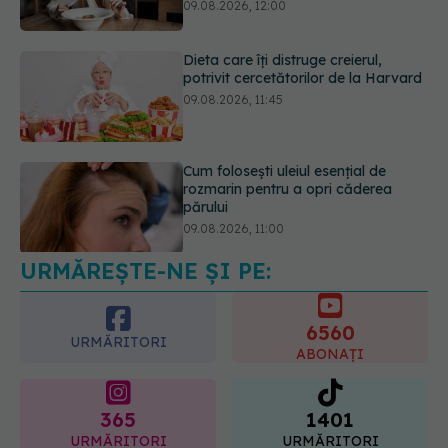
Dieta care îți distruge creierul,
potrivit cercetătorilor de la Harvard
09.08.2026, 11:45
Cum folosești uleiul esențial de
rozmarin pentru a opri căderea
părului
09.08.2026, 11:00
URMĂREȘTE-NE ȘI PE:
Ce este testul TORCH și cine trebuie
să-l facă. Ce înseamnă un rezultat
pozitiv
6560
09.08.2026, 13:00
URMĂRITORI
ABONAȚI
365
1401
URMĂRITORI
URMĂRITORI