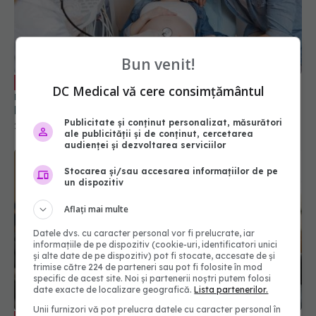
Bun venit!
Planificarea unei sarcini, pașii esențiali
EXCLUSIV
recomandați de specialiști. Dr. Emel Nuraltay:
DC Medical vă cere consimțământul
Multe ar trebui făcute! Să nu existe riscuri
25 mar 2025, 10:10
Publicitate și conținut personalizat, măsurători
ale publicității și de conținut, cercetarea
audienței și dezvoltarea serviciilor
Stocarea și/sau accesarea informațiilor de pe
un dispozitiv
Aflați mai multe
Datele dvs. cu caracter personal vor fi prelucrate, iar
informațiile de pe dispozitiv (cookie-uri, identificatori unici
și alte date de pe dispozitiv) pot fi stocate, accesate de și
trimise către 224 de parteneri sau pot fi folosite în mod
specific de acest site. Noi și partenerii noștri putem folosi
date exacte de localizare geografică.
Lista partenerilor.
Semnele de alarmă din sarcină care
EXCLUSIV
Unii furnizori vă pot prelucra datele cu caracter personal în