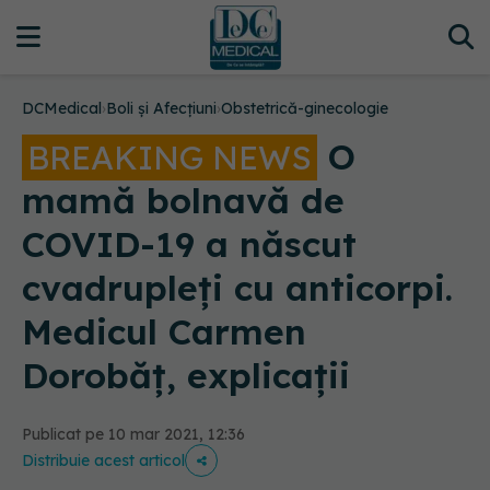
DCMedical
›
Boli și Afecțiuni
›
Obstetrică-ginecologie
O
BREAKING NEWS
mamă bolnavă de
COVID-19 a născut
cvadrupleți cu anticorpi.
Medicul Carmen
Dorobăț, explicații
Publicat pe 10 mar 2021, 12:36
Distribuie acest articol