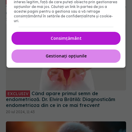
trebuie să te trimită la medic. Dr. Ingrid Gheorghe
interes legitim, față de care puteți obiecta prin gestionarea
opțiunilor de mai jos. Căutați un link în partea de jos a
(SANADOR): Necesită prezentare imediată
acestei pagini pentru a gestiona sau a vă retrage
29 sep 2025, 14:24
consimțământul în setările de confidențialitate și cookie-
uri.
Consimțământ
Gestionați opțiunile
Când apare primul semn de
EXCLUSIV
endometrioză. Dr. Elvira Brătilă: Diagnosticăm
endometrioza din ce în ce mai frecvent
20 iul 2024, 11:43