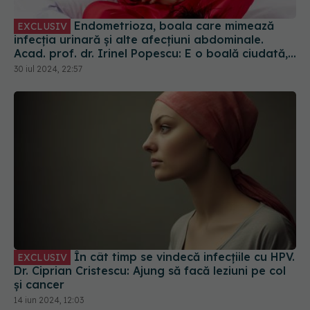
Endometrioza, boala care mimează
EXCLUSIV
infecția urinară și alte afecțiuni abdominale.
Acad. prof. dr. Irinel Popescu: E o boală ciudată,
misterioasă
30 iul 2024, 22:57
În cât timp se vindecă infecțiile cu HPV.
EXCLUSIV
Dr. Ciprian Cristescu: Ajung să facă leziuni pe col
și cancer
14 iun 2024, 12:03