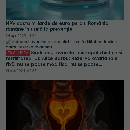
HPV costă miliarde de euro pe an. România
rămâne în urmă la prevenție
24 apr 2025, 14:26
Sindromul ovarelor micropolichistice și
EXCLUSIV
fertilitatea. Dr. Alice Barbu: Rezerva ovariană e
fixă, nu se poate modifica, nu se poate
îmbunătăți
21 sep 2024, 08:53