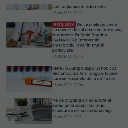
EXCLUSIV
De ce unele paciente
cu cancer de col uterin nu mai ajung
la operație. Dr. Sorin Bogdan
(SANADOR): Intervenția
chirurgicală, doar în situații
particulare
06.08.2026, 20:45
Alertă în Europa după un nou caz
de hantavirus Anzi, singura tulpină
care se transmite de la om la om
06.08.2026, 20:06
Mii de angajați din Sănătate ar
putea primi salarii mai mari.
Sindicatele cer schimbarea legii
06.08.2026, 19:26
EXCLUSIV
Cancerele ginecologice
care pot fi tratate fără operație. Dr.