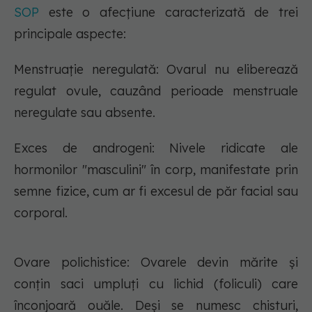
SOP
este o afecțiune caracterizată de trei
principale aspecte:
Menstruație neregulată: Ovarul nu eliberează
regulat ovule, cauzând perioade menstruale
neregulate sau absente.
Exces de androgeni: Nivele ridicate ale
hormonilor "masculini" în corp, manifestate prin
semne fizice, cum ar fi excesul de păr facial sau
corporal.
Ovare polichistice: Ovarele devin mărite și
conțin saci umpluți cu lichid (foliculi) care
înconjoară ouăle. Deși se numesc chisturi,