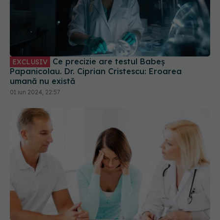
Ce precizie are testul Babeș
EXCLUSIV
Papanicolau. Dr. Ciprian Cristescu: Eroarea
umană nu există
01 iun 2024, 22:57
Cum se pune diagnosticul de
EXCLUSIV