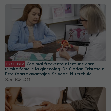
Cea mai frecventă afecțiune care
EXCLUSIV
trimite femeile la ginecolog. Dr. Ciprian Cristescu:
Este foarte avantajos. Se vede. Nu trebuie
analiză imagistică
02 iun 2024, 12:33