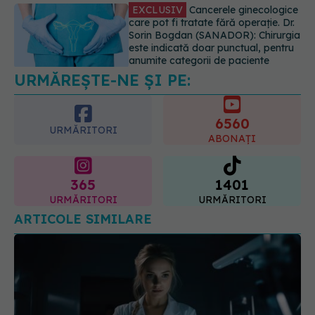
Sorin Bogdan (SANADOR): Chirurgia
este indicată doar punctual, pentru
anumite categorii de paciente
06.08.2026, 19:05
URMĂREȘTE-NE ȘI PE:
EXCLUSIV
Brahiterapie vs
radioterapie externă în cancerul
ginecologic. Dr. Sorin Bogdan
6560
(SANADOR) explică diferența și
URMĂRITORI
cum acționează tratamentul
ABONAȚI
06.08.2026, 22:49
365
1401
URMĂRITORI
URMĂRITORI
ARTICOLE SIMILARE