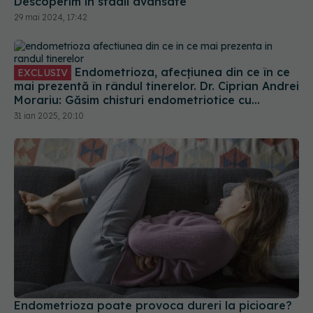
29 mai 2024, 17:42
Endometrioza, afecțiunea din ce în ce
EXCLUSIV
mai prezentă în rândul tinerelor. Dr. Ciprian Andrei
Morariu: Găsim chisturi endometriotice cu
dimensiuni și volum crescut
31 ian 2025, 20:10
Endometrioza poate provoca dureri la picioare?
12 mai 2026, 16:41