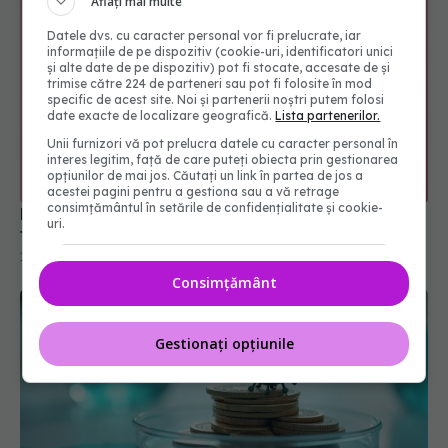
Aflați mai multe
Datele dvs. cu caracter personal vor fi prelucrate, iar
informațiile de pe dispozitiv (cookie-uri, identificatori unici
și alte date de pe dispozitiv) pot fi stocate, accesate de și
trimise către 224 de parteneri sau pot fi folosite în mod
specific de acest site. Noi și partenerii noștri putem folosi
date exacte de localizare geografică.
Lista partenerilor.
Unii furnizori vă pot prelucra datele cu caracter personal în
interes legitim, față de care puteți obiecta prin gestionarea
opțiunilor de mai jos. Căutați un link în partea de jos a
acestei pagini pentru a gestiona sau a vă retrage
Perimenopauza, asociată cu riscul crescut de
consimțământul în setările de confidențialitate și cookie-
tulburare bipolară și depresie majoră
uri.
18 aug 2024, 21:08
Consimțământ
Gestionați opțiunile