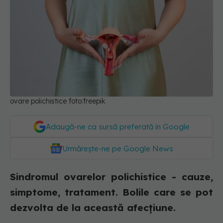
ovare polichistice foto:freepik
Adaugă-ne ca sursă preferată în Google
Urmărește-ne pe Google News
Sindromul ovarelor polichistice - cauze,
simptome, tratament. Bolile care se pot
dezvolta de la această afecțiune.