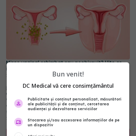
Miros vaginal schimbat sau neobișnuit? Uite ce
înseamnă. Poate fi mai grav decât crezi
19 iun 2025, 10:25
Bun venit!
DC Medical vă cere consimțământul
Grăsimea corporală excesivă, legată de 40% din
Publicitate și conținut personalizat, măsurători
cazurile de cancer mamar hormonal-pozitiv. IMC
ale publicității și de conținut, cercetarea
subestimează riscul real de cancer de sân
audienței și dezvoltarea serviciilor
24 oct 2024, 23:42
Stocarea și/sau accesarea informațiilor de pe
un dispozitiv