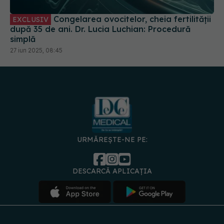
Congelarea ovocitelor, cheia fertilității
EXCLUSIV
după 35 de ani. Dr. Lucia Luchian: Procedură
simplă
27 iun 2025, 08:45
URMĂREȘTE-NE PE:
DESCARCĂ APLICAȚIA
spre
Medici și
Politica de
Politica
Gestionați
Contact
Declarați