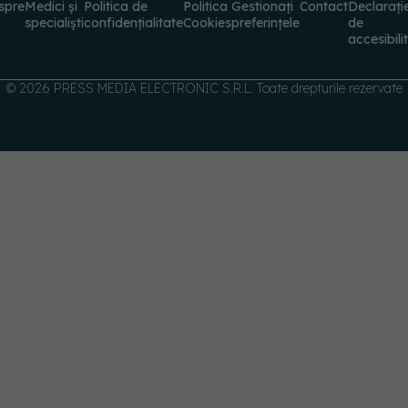
specialiști
confidențialitate
Cookies
preferințele
de
accesibili
© 2026 PRESS MEDIA ELECTRONIC S.R.L. Toate drepturile rezervate