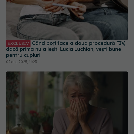
Când poți face a doua procedură FIV,
EXCLUSIV
dacă prima nu a ieșit. Lucia Luchian, vești bune
pentru cupluri
02 aug 2025, 11:23