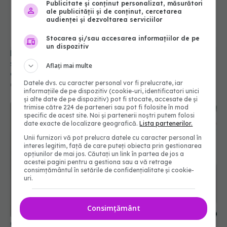
Publicitate și conținut personalizat, măsurători
ale publicității și de conținut, cercetarea
audienței și dezvoltarea serviciilor
Stocarea și/sau accesarea informațiilor de pe
un dispozitiv
De ce aleg medicii să congeleze embrionii? Noua
strategie care schimbă șansele de a avea un
Aflați mai multe
copil
Datele dvs. cu caracter personal vor fi prelucrate, iar
07 iul 2026, 19:43
informațiile de pe dispozitiv (cookie-uri, identificatori unici
și alte date de pe dispozitiv) pot fi stocate, accesate de și
trimise către 224 de parteneri sau pot fi folosite în mod
specific de acest site. Noi și partenerii noștri putem folosi
date exacte de localizare geografică.
Lista partenerilor.
Unii furnizori vă pot prelucra datele cu caracter personal în
interes legitim, față de care puteți obiecta prin gestionarea
opțiunilor de mai jos. Căutați un link în partea de jos a
acestei pagini pentru a gestiona sau a vă retrage
consimțământul în setările de confidențialitate și cookie-
uri.
Consimțământ
(P) Evoluția sarcinii la femei, etapă cu etapă