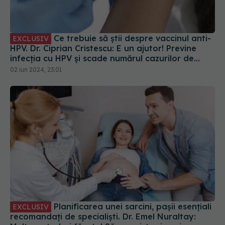
Ce trebuie să știi despre vaccinul anti-
EXCLUSIV
HPV. Dr. Ciprian Cristescu: E un ajutor! Previne
infecția cu HPV și scade numărul cazurilor de
cancer de col uterin
02 iun 2024, 23:01
Planificarea unei sarcini, pașii esențiali
EXCLUSIV
recomandați de specialiști. Dr. Emel Nuraltay: