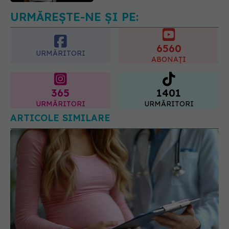
URMĂREȘTE-NE ȘI PE:
6560
URMĂRITORI
ABONAȚI
365
1401
URMĂRITORI
URMĂRITORI
ARTICOLE SIMILARE