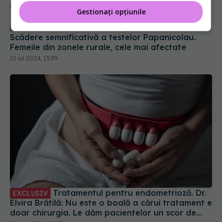
09 iul 2024, 11:46
Gestionați opțiunile
Scădere semnificativă a testelor Papanicolau.
Femeile din zonele rurale, cele mai afectate
10 iul 2024, 13:09
Tratamentul pentru endometrioză. Dr.
EXCLUSIV
Elvira Brătilă: Nu este o boală a cărui tratament e
doar chirurgia. Le dăm pacientelor un scor de