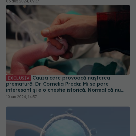
fertilitate
06 aug 2024, 09:37
Cauza care provoacă nașterea
EXCLUSIV
prematură. Dr. Cornelia Preda: Mi se pare
interesant și e o chestie istorică. Normal că nu
poți să duci la termen
10 iun 2024, 14:57