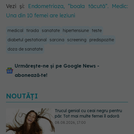
Vezi și:
Endometrioza, ”boala tăcută”. Medic:
Una din 10 femei are leziuni
medical
tiroida
sanatate
hipertensiune
teste
diabetul gestational
sarcina
screening
predispozitie
doza de sanatate
Urmărește-ne și pe Google News -
abonează‑te!
NOUTĂȚI
Medicamentul folosit de peste 60 de
ani care acționează într-un loc
neașteptat