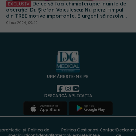
De ce să faci chimioterapie înainte de
EXCLUSIV
operație. Dr. Ștefan Voiculescu: Nu pierzi timpul
din TREI motive importante. E urgent să rezolvi
metastazele
01 noi 2024, 09:42
URMĂREȘTE-NE PE:
DESCARCĂ APLICAȚIA
spre
Medici și
Politica de
Politica
Gestionați
Contact
Declarați
specialiști
confidențialitate
Cookies
preferințele
de