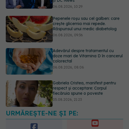
Răspunsul unui medic diabetolog
06.08.2026, 09:36
Adevărul despre tratamentul cu
doze mari de Vitamina D în cancerul
colorectal
06.08.2026, 08:06
Gabriela Cristea, manifest pentru
respect și acceptare: Corpul
fiecăruia spune o poveste
05.08.2026, 21:23
Medicii de la Fundeni demontează
unul dintre cele mai răspândite
mituri despre diabet
06.08.2026, 11:52
URMĂREȘTE-NE ȘI PE: