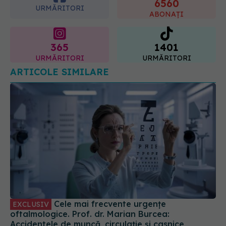
6560
URMĂRITORI
ABONAȚI
365
1401
URMĂRITORI
URMĂRITORI
ARTICOLE SIMILARE
Cele mai frecvente urgențe
EXCLUSIV
oftalmologice. Prof. dr. Marian Burcea:
Accidentele de muncă, circulație și casnice