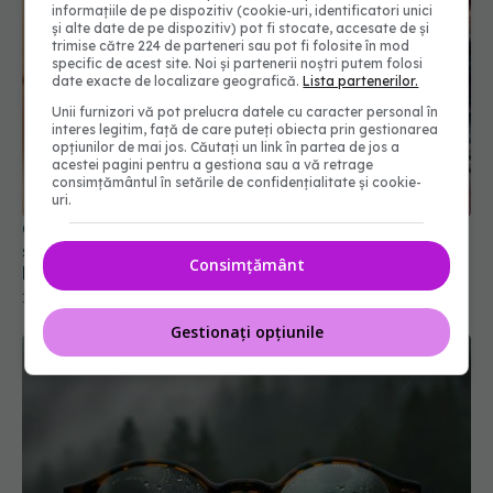
informațiile de pe dispozitiv (cookie-uri, identificatori unici
și alte date de pe dispozitiv) pot fi stocate, accesate de și
trimise către 224 de parteneri sau pot fi folosite în mod
specific de acest site. Noi și partenerii noștri putem folosi
date exacte de localizare geografică.
Lista partenerilor.
Unii furnizori vă pot prelucra datele cu caracter personal în
interes legitim, față de care puteți obiecta prin gestionarea
opțiunilor de mai jos. Căutați un link în partea de jos a
acestei pagini pentru a gestiona sau a vă retrage
consimțământul în setările de confidențialitate și cookie-
uri.
Ce înseamnă dacă ai ochii verzi. Secretul
surprinzător din spatele celei mai rare culori din
Consimțământ
lume
14 ian 2024, 18:40
Gestionați opțiunile