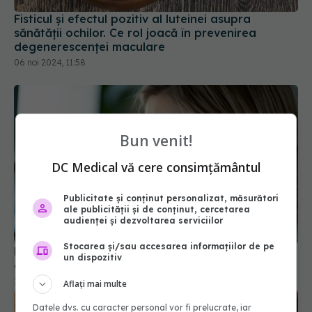
Fisticul și efectul pozitiv al luteinei asupra
sănătății ochilor. Ce rol joacă în prevenirea
degenerescenței maculare
06 noi 2024, 11:58
Bun venit!
DC Medical vă cere consimțământul
Publicitate și conținut personalizat, măsurători
ale publicității și de conținut, cercetarea
audienței și dezvoltarea serviciilor
Stocarea și/sau accesarea informațiilor de pe
De ce te dor ochii? Cauze, semne de alarmă și
un dispozitiv
când să mergi la medic
11 noi 2025, 23:04
Aflați mai multe
Datele dvs. cu caracter personal vor fi prelucrate, iar