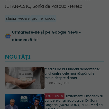
ICTAN-CSIC, Sonia de Pascual-Teresa.
studiu
vedere
grame
cacao
Urmărește-ne și pe Google News -
abonează‑te!
NOUTĂȚI
EXCLUSIV
Tratamentul modern al
cancerelor ginecologice. Dr. Sorin
Bogdan (SANADOR), la DC Medical
și DC News
06.08.2026, 10:29
Pepenele roșu sau cel galben: care
crește glicemia mai repede.