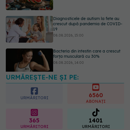
08.08.2026, 15:00
Bacteria din intestin care a crescut
forța musculară cu 30%
08.08.2026, 14:00
Trucul genial cu ceai negru pentru
păr. Tot mai multe femei îl adoră
08.08.2026, 17:00
URMĂREȘTE-NE ȘI PE:
6560
URMĂRITORI
ABONAȚI
365
1401
URMĂRITORI
URMĂRITORI