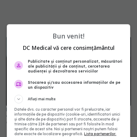
Bun venit!
DC Medical vă cere consimțământul
Publicitate și conținut personalizat, măsurători
ale publicității și de conținut, cercetarea
audienței și dezvoltarea serviciilor
Stocarea și/sau accesarea informațiilor de pe
un dispozitiv
Aflați mai multe
PNRR: 174 de milioane de lei pentru sănătate într-
Datele dvs. cu caracter personal vor fi prelucrate, iar
informațiile de pe dispozitiv (cookie-uri, identificatori unici
o singură săptămână. Ce spitale primesc bani
și alte date de pe dispozitiv) pot fi stocate, accesate de și
07 aug 2026, 16:41
trimise către 224 de parteneri sau pot fi folosite în mod
specific de acest site. Noi și partenerii noștri putem folosi
date exacte de localizare geografică.
Lista partenerilor.