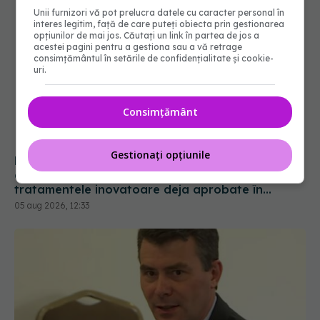
Unii furnizori vă pot prelucra datele cu caracter personal în
interes legitim, față de care puteți obiecta prin gestionarea
opțiunilor de mai jos. Căutați un link în partea de jos a
acestei pagini pentru a gestiona sau a vă retrage
consimțământul în setările de confidențialitate și cookie-
uri.
Consimțământ
Gestionați opțiunile
Pacienții români, blocați la „semaforul”
administrativ. Cât mai așteaptă România
tratamentele inovatoare deja aprobate în
Europa
05 aug 2026, 12:33