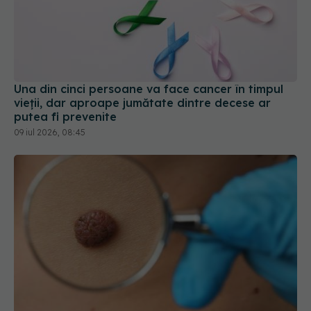
Una din cinci persoane va face cancer în timpul
vieții, dar aproape jumătate dintre decese ar
putea fi prevenite
09 iul 2026, 08:45
Gordon Ramsay, operat de cancer de piele.
Mesajul pentru fani: Nu uitaţi să vă daţi cu cremă
de protecţie solară
31 aug 2025, 12:08