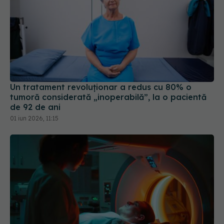
Un tratament revoluționar a redus cu 80% o
tumoră considerată „inoperabilă”, la o pacientă
de 92 de ani
01 iun 2026, 11:15
SGRT, tehnologia care face
EXCLUSIV
radioterapia mai sigură. Dr. Matei Bâră