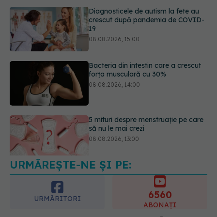
Bacteria din intestin care a crescut
forța musculară cu 30%
08.08.2026, 14:00
5 mituri despre menstruație pe care
să nu le mai crezi
08.08.2026, 13:00
URMĂREȘTE-NE ȘI PE:
Medicamentul folosit de peste 60 de
ani care acționează într-un loc
neașteptat
6560
08.08.2026, 16:00
URMĂRITORI
ABONAȚI
365
1401
URMĂRITORI
URMĂRITORI