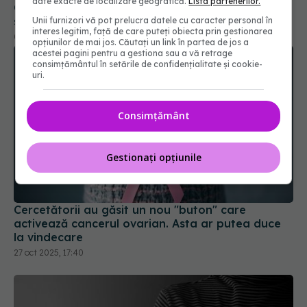
date exacte de localizare geografică.
Lista partenerilor.
Unii furnizori vă pot prelucra datele cu caracter personal în
interes legitim, față de care puteți obiecta prin gestionarea
opțiunilor de mai jos. Căutați un link în partea de jos a
acestei pagini pentru a gestiona sau a vă retrage
consimțământul în setările de confidențialitate și cookie-
uri.
Consimțământ
Cercetătorii au găsit un nou "buton" care
Gestionați opțiunile
activează cancerul ovarian. Asta ar putea duce
la vindecare
27 oct 2025, 17:40