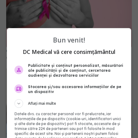
Cancerul la sân afectează tot mai multe femei
02 dec 2025, 15:45
Bun venit!
DC Medical vă cere consimțământul
Publicitate și conținut personalizat, măsurători
ale publicității și de conținut, cercetarea
audienței și dezvoltarea serviciilor
Stocarea și/sau accesarea informațiilor de pe
un dispozitiv
Aflați mai multe
Datele dvs. cu caracter personal vor fi prelucrate, iar
Chimioterapia: Efecte asupra corpului, efecte
informațiile de pe dispozitiv (cookie-uri, identificatori unici
secundare și recuperare după tratament
și alte date de pe dispozitiv) pot fi stocate, accesate de și
trimise către 224 de parteneri sau pot fi folosite în mod
08 mar 2026, 15:23
specific de acest site. Noi și partenerii noștri putem folosi