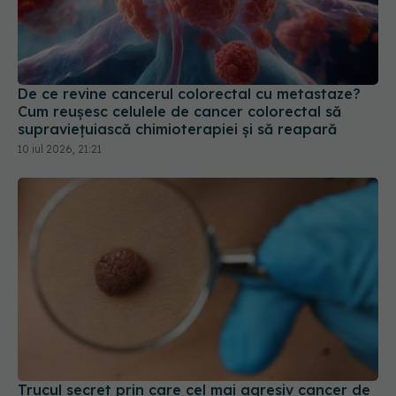
De ce revine cancerul colorectal cu metastaze?
Cum reușesc celulele de cancer colorectal să
supraviețuiască chimioterapiei și să reapară
10 iul 2026, 21:21
Trucul secret prin care cel mai agresiv cancer de
piele păcălește sistemul imunitar
02 ian 2026, 18:52