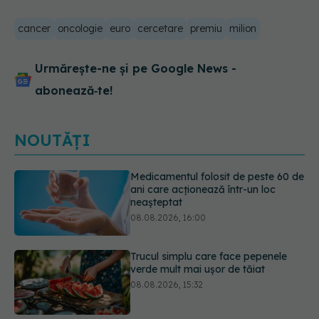
cancer
oncologie
euro
cercetare
premiu
milion
Urmărește-ne și pe Google News -
abonează‑te!
NOUTĂȚI
Trucul simplu care face pepenele
verde mult mai ușor de tăiat
08.08.2026, 15:32
Diagnosticele de autism la fete au
crescut după pandemia de COVID-
19
08.08.2026, 15:00