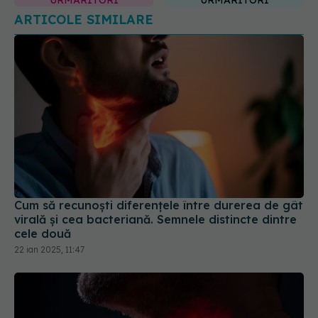
URMĂRITORI
URMĂRITORI
ARTICOLE SIMILARE
Cum să recunoști diferențele între durerea de gât
virală și cea bacteriană. Semnele distincte dintre
cele două
22 ian 2025, 11:47