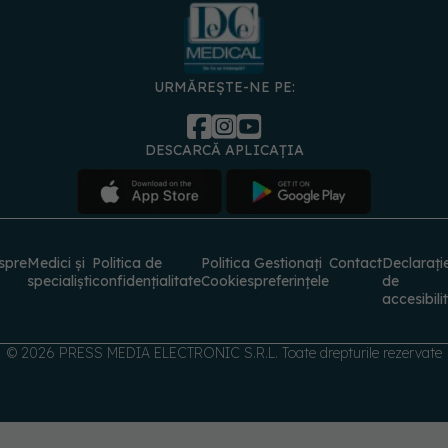
URMĂREȘTE-NE PE:
DESCARCĂ APLICAȚIA
spre
Medici și
Politica de
Politica
Gestionați
Contact
Declarați
specialiști
confidențialitate
Cookies
preferințele
de
accesibili
© 2026 PRESS MEDIA ELECTRONIC S.R.L. Toate drepturile rezervate