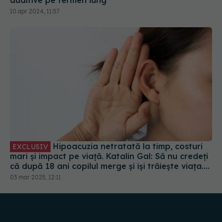
auditive pe termen lung
10 apr 2024, 11:57
Hipoacuzia netratată la timp, costuri
EXCLUSIV
mari și impact pe viață. Katalin Gal: Să nu credeți
că după 18 ani copilul merge și își trăiește viața.
Urechea este o ușă de intrare, dar noi auzim cu
03 mar 2025, 12:11
creierul