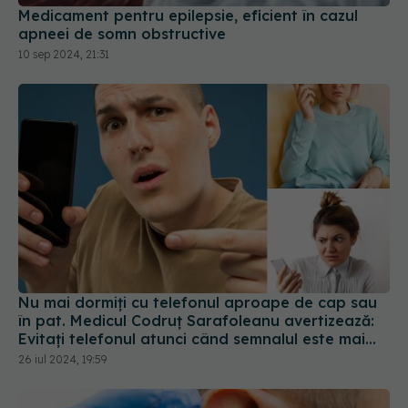
Medicament pentru epilepsie, eficient în cazul
apneei de somn obstructive
10 sep 2024, 21:31
Nu mai dormiți cu telefonul aproape de cap sau
în pat. Medicul Codruț Sarafoleanu avertizează:
Evitați telefonul atunci când semnalul este mai
slab
26 iul 2024, 19:59