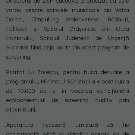
Directorul de DSP Suceava a precizat că este
vorba despre spitalele municipale din Vatra
Dornei, Cîmpulung Moldovenesc, Rădăuţi,
Fălticeni şi Spitalul Orăşenesc din Gura
Humorului, Spitalul Judeţean de Urgenţă
Suceava fiind deja parte din acest program de
screening.
Potrivit lui Zorescu, pentru buna derulare a
programului, Ministerul Sănătăţii a alocat suma
de 90.000 de lei în vederea achiziţionării
echipamentului de screening auditiv prin
otoemisiuni.
Aparatura necesară urmează să fie
achiziţionată până la sfârşitul acestui an de