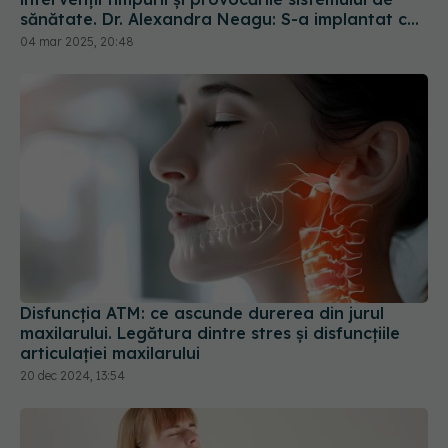
sănătate. Dr. Alexandra Neagu: S-a implantat cel
mai mic copil, la vârsta de 7 luni și 3 săptămâni
04 mar 2025, 20:48
Disfuncția ATM: ce ascunde durerea din jurul
maxilarului. Legătura dintre stres și disfuncțiile
articulației maxilarului
20 dec 2024, 13:54