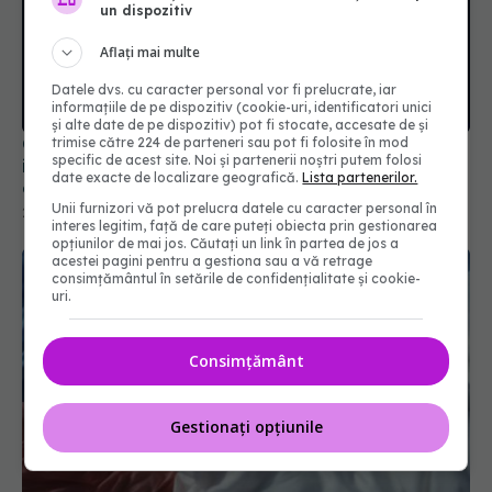
un dispozitiv
Aflați mai multe
Datele dvs. cu caracter personal vor fi prelucrate, iar
informațiile de pe dispozitiv (cookie-uri, identificatori unici
și alte date de pe dispozitiv) pot fi stocate, accesate de și
Cancerul de gât, epidemie în creștere. Relațiile
trimise către 224 de parteneri sau pot fi folosite în mod
specific de acest site. Noi și partenerii noștri putem folosi
intime, responsabile de creșterea fulminantă a
date exacte de localizare geografică.
Lista partenerilor.
cazurilor de cancer
Unii furnizori vă pot prelucra datele cu caracter personal în
21 oct 2024, 20:24
interes legitim, față de care puteți obiecta prin gestionarea
opțiunilor de mai jos. Căutați un link în partea de jos a
acestei pagini pentru a gestiona sau a vă retrage
consimțământul în setările de confidențialitate și cookie-
uri.
Consimțământ
Gestionați opțiunile