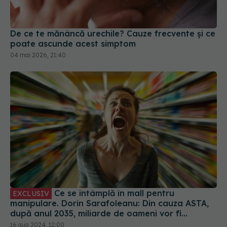
De ce te mănâncă urechile? Cauze frecvente și ce
poate ascunde acest simptom
04 mai 2026, 21:40
Ce se întâmplă în mall pentru
EXCLUSIV
manipulare. Dorin Sarafoleanu: Din cauza ASTA,
după anul 2035, miliarde de oameni vor fi
hipoacuzici și vor avea nevoie de proteze
16 aug 2024, 12:00