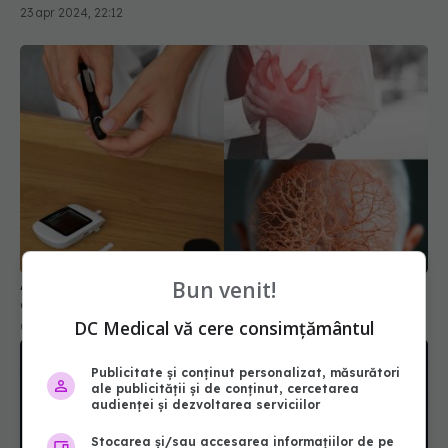
23 apr 2024, 22:12
Apneea în somn, pericolul tăcut cu riscuri
Bun venit!
cardiovasculare crescute. Duce la AVC și diabet
DC Medical vă cere consimțământul
05 noi 2024, 19:43
Publicitate și conținut personalizat, măsurători
ale publicității și de conținut, cercetarea
audienței și dezvoltarea serviciilor
Stocarea și/sau accesarea informațiilor de pe