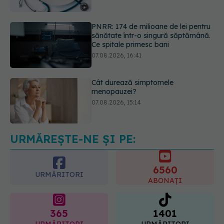
Ce spitale primesc bani
07.08.2026, 16:41
Cât durează simptomele
menopauzei?
07.08.2026, 15:14
EXCLUSIV
Cancerele care pot fi
prevenite. Dr. Sorin Bogdan
(SANADOR): Au metode de
prevenție
07.08.2026, 20:09
URMĂREȘTE-NE ȘI PE:
6560
URMĂRITORI
ABONAȚI
365
1401