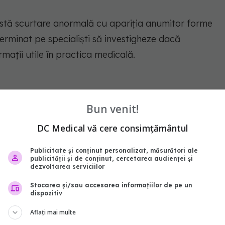
stă scurtare anormală cu apariția anumitor forme
erminat pe specialiști să investigheze dacă
mații utile în practica medicală.
aproape unul din cinci pacienți
Bun venit!
DC Medical vă cere consimțământul
ticați cu boală pulmonară interstițială fibrotică.
Publicitate și conținut personalizat, măsurători ale
publicității și de conținut, cercetarea audienței și
dezvoltarea serviciilor
ații:
Stocarea și/sau accesarea informațiilor de pe un
dispozitiv
Aflați mai multe