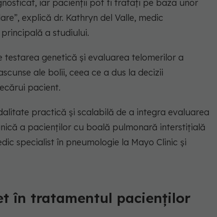
nosticat, iar pacienții pot fi tratați pe baza unor
e”, explică dr. Kathryn del Valle, medic
rincipală a studiului.
re testarea genetică și evaluarea telomerilor a
cunse ale bolii, ceea ce a dus la decizii
ecărui pacient.
itate practică și scalabilă de a integra evaluarea
clinică a pacienților cu boală pulmonară interstițială
dic specialist în pneumologie la Mayo Clinic și
t în tratamentul pacienților