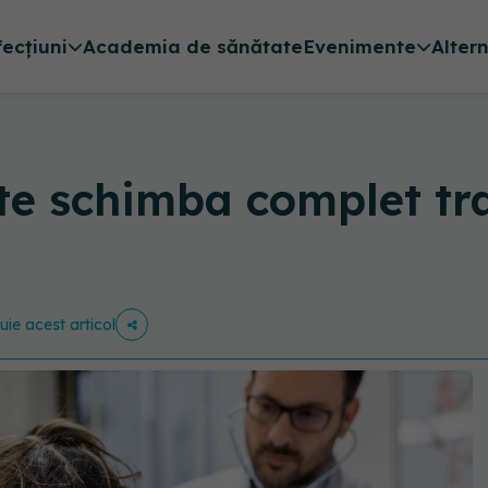
fecțiuni
Academia de sănătate
Evenimente
Alter
te schimba complet tr
buie acest articol