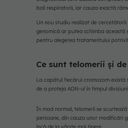
boli respiratorii, iar cauza exactă ră
Un nou studiu realizat de cercetătorii
genomică ar putea schimba această sit
pentru alegerea tratamentului potrivit
Ce sunt telomerii și d
La capătul fiecărui cromozom există st
de a proteja ADN-ul în timpul diviziunii
În mod normal, telomerii se scurtează 
persoane, din cauza unor modificări g
încă de la vârste mai tinere.