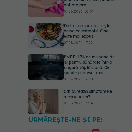
boli majore
07.08.2026, 18:34
Dieta care poate crește
brusc colesterolul. Cine
este mai expus
07.08.2026, 17:22
PNRR: 174 de milioane de
lei pentru sănătate într-o
singură săptămână. Ce
spitale primesc bani
07.08.2026, 16:41
Cât durează simptomele
menopauzei?
07.08.2026, 15:14
URMĂREȘTE-NE ȘI PE:
EXCLUSIV
Cancerele
care pot fi prevenite. Dr.