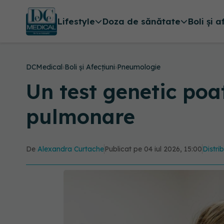
Lifestyle
Doza de sănătate
Boli și a
DCMedical
›
Boli și Afecțiuni
›
Pneumologie
Un test genetic poa
pulmonare
De
Alexandra Curtache
Publicat pe 04 iul 2026, 15:00
Distri