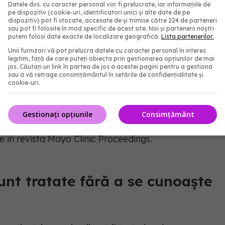
Datele dvs. cu caracter personal vor fi prelucrate, iar informațiile de
pe dispozitiv (cookie-uri, identificatori unici și alte date de pe
dispozitiv) pot fi stocate, accesate de și trimise către 224 de parteneri
sau pot fi folosite în mod specific de acest site. Noi și partenerii noștri
putem folosi date exacte de localizare geografică.
Lista partenerilor.
Unii furnizori vă pot prelucra datele cu caracter personal în interes
o variantă genetică responsabilă de apariția bolii.
legitim, față de care puteți obiecta prin gestionarea opțiunilor de mai
jos. Căutați un link în partea de jos a acestei pagini pentru a gestiona
sau a vă retrage consimțământul în setările de confidențialitate și
inute au determinat schimbarea planului terapeutic
cookie-uri.
monstrând impactul direct al acestor teste asupra
Gestionați opțiunile
Consimțământ
e în revista Mayo Clinic Proceedings.
sunt tratate fără a se cunoaște