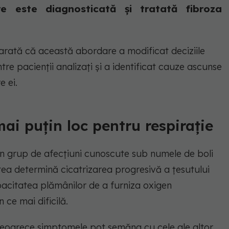
e este diagnosticată și tratată fibroza
 arată că această abordare a modificat deciziile
re pacienții analizați și a identificat cauze ascunse
e ei.
ai puțin loc pentru respirație
n grup de afecțiuni cunoscute sub numele de boli
stea determină cicatrizarea progresivă a țesutului
acitatea plămânilor de a furniza oxigen
 ce mai dificilă.
deoarece simptomele pot semăna cu cele ale altor