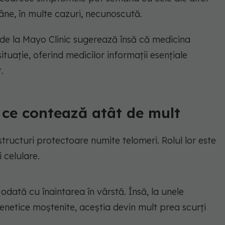
mâne, în multe cazuri, necunoscută.
 de la Mayo Clinic sugerează însă că medicina
uație, oferind medicilor informații esențiale
.
e ce contează atât de mult
ructuri protectoare numite telomeri. Rolul lor este
 celulare.
odată cu înaintarea în vârstă. Însă, la unele
enetice moștenite, aceștia devin mult prea scurți