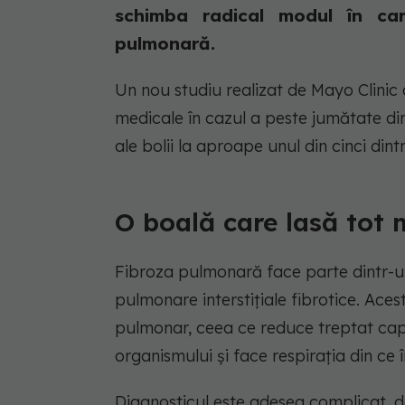
schimba radical modul în car
pulmonară.
Un nou studiu realizat de Mayo Clinic
medicale în cazul a peste jumătate dint
ale bolii la aproape unul din cinci dintr
O boală care lasă tot m
Fibroza pulmonară face parte dintr-u
pulmonare interstițiale fibrotice. Ace
pulmonar, ceea ce reduce treptat cap
organismului și face respirația din ce în
Diagnosticul este adesea complicat, 