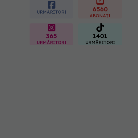
Sorin Bogdan
(SANADOR): Au metode
6560
URMĂRITORI
de prevenție
ABONAȚI
07.08.2026, 20:09
365
1401
URMĂRITORI
URMĂRITORI