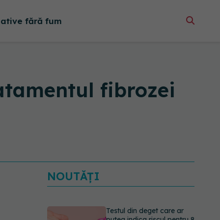
native fără fum
atamentul fibrozei
NOUTĂȚI
Testul din deget care ar
putea indica riscul pentru 8