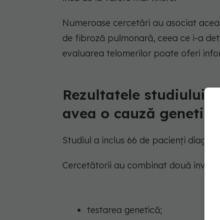
Numeroase cercetări au asociat acea
de fibroză pulmonară, ceea ce i-a det
evaluarea telomerilor poate oferi infor
Rezultatele studiului: 
avea o cauză genetică
Studiul a inclus 66 de pacienți diagnos
Cercetătorii au combinat două investig
testarea genetică;