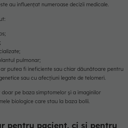
este au influențat numeroase decizii medicale.
ut:
os;
;
cializate;
plantul pulmonar;
 ar putea fi ineficiente sau chiar dăunătoare pentru
genetice sau cu afecțiuni legate de telomeri.
it doar pe baza simptomelor și a imaginilor
mele biologice care stau la baza bolii.
r pentru pacient, ci și pentru