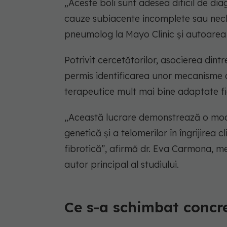
„Aceste boli sunt adesea dificil de diag
cauze subiacente incomplete sau neclar
pneumolog la Mayo Clinic și autoarea p
Potrivit cercetătorilor, asocierea dint
permis identificarea unor mecanisme as
terapeutice mult mai bine adaptate fi
„Această lucrare demonstrează o modal
genetică și a telomerilor în îngrijirea 
fibrotică”, afirmă dr. Eva Carmona, me
autor principal al studiului.
Ce s-a schimbat concre