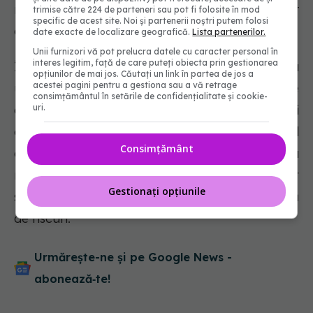
mersul, păstrând conștiința senzațiilor
trimise către 224 de parteneri sau pot fi folosite în mod
specific de acest site. Noi și partenerii noștri putem folosi
corporale.
date exacte de localizare geografică.
Lista partenerilor.
Unii furnizori vă pot prelucra datele cu caracter personal în
interes legitim, față de care puteți obiecta prin gestionarea
În ciuda faptului că acest cuvânt poate părea
opțiunilor de mai jos. Căutați un link în partea de jos a
acestei pagini pentru a gestiona sau a vă retrage
un paradox, mindfulness este o metodă care
consimțământul în setările de confidențialitate și cookie-
uri.
este folosită pentru a elibera mintea, mai
degrabă decât pentru a o umple. Este posibil
Consimțământ
ca aceasta să fie o manieră de a se prezenta la
momentul prezent care este cu adevărat
Gestionați opțiunile
simplă, ușor accesibilă tuturor și complet lipsită
de riscuri.
Urmărește-ne și pe Google News -
abonează‑te!