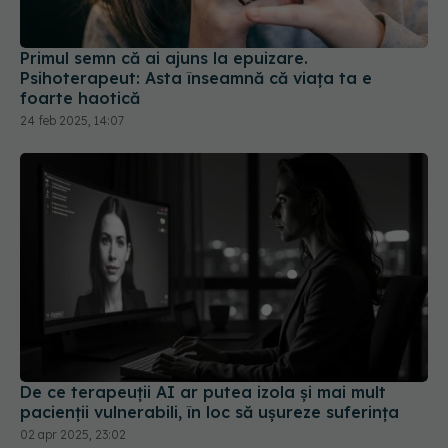
Primul semn că ai ajuns la epuizare.
Psihoterapeut: Asta înseamnă că viaţa ta e
foarte haotică
24 feb 2025, 14:07
De ce terapeuții AI ar putea izola și mai mult
pacienții vulnerabili, în loc să ușureze suferința
02 apr 2025, 23:02