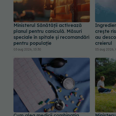
Ministerul Sănătății activează
Ingredie
planul pentru caniculă. Măsuri
crește ri
speciale în spitale și recomandări
au desco
pentru populație
creierul
03 aug 2026, 10:30
05 aug 2026, 
Cum aleg medicii combinația
Ministeru