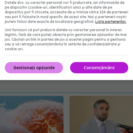
Datele dvs. cu caracter personal vor fi prelucrate, iar informațiile de
ini, palme, tălpi și degetele de la picioare), cum ar fi
pe dispozitiv (cookie-uri, identificatori unici și alte date de pe
dispozitiv) pot fi stocate, accesate de și trimise către 224 de parteneri
ii cu sindrom Down, de exemplu, sunt mai predispuși
sau pot fi folosite în mod specific de acest site. Noi și partenerii noștri
putem folosi date exacte de localizare geografică.
Lista partenerilor.
 lor. „Studiul nostru sugerează că aceste tipare ale
Unii furnizori vă pot prelucra datele cu caracter personal în interes
ucial în dezvoltare, și oferă o bază solidă pentru a
legitim, față de care puteți obiecta prin gestionarea opțiunilor de mai
jos. Căutați un link în partea de jos a acestei pagini pentru a gestiona
ai spus Wang.
sau a vă retrage consimțământul în setările de confidențialitate și
cookie-uri.
amprente
Gestionați opțiunile
Consimțământ
abonează‑te!