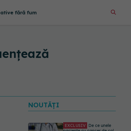
native fără fum
luențează
NOUTĂȚI
EXCLUSIV
De ce unele
paciente cu cancer de col