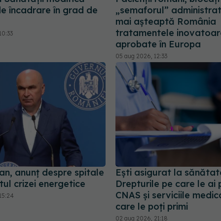
de încadrare în grad de
„semaforul” administrat
mai așteaptă România
tratamentele inovatoar
10:33
aprobate în Europa
05 aug 2026, 12:33
jan, anunț despre spitale
Ești asigurat la sănăta
tul crizei energetice
Drepturile pe care le ai 
CNAS și serviciile medic
15:24
care le poți primi
02 aug 2026, 21:18