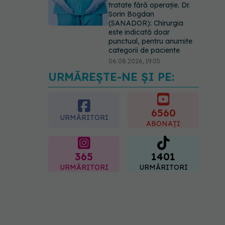
tratate fără operație. Dr.
Sorin Bogdan
(SANADOR): Chirurgia
este indicată doar
punctual, pentru anumite
categorii de paciente
06.08.2026, 19:05
URMĂREȘTE-NE ȘI PE:
EXCLUSIV
Brahiterapie
vs radioterapie externă în
cancerul ginecologic. Dr.
Sorin Bogdan (SANADOR)
6560
URMĂRITORI
explică diferența și cum
ABONAȚI
acționează tratamentul
06.08.2026, 22:49
365
1401
URMĂRITORI
URMĂRITORI