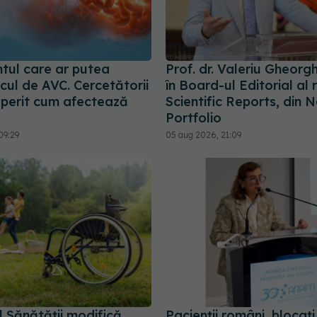
ntul care ar putea
Prof. dr. Valeriu Gheorgh
scul de AVC. Cercetătorii
în Board-ul Editorial al 
perit cum afectează
Scientific Reports, din 
Portfolio
09:29
05 aug 2026, 21:09
l Sănătății modifică
Pacienții români, blocați