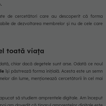
.
te de cercetători care au descoperit că forma
abile de dezvoltarea membrelor și nu de cele care
l toată viața
dată, chiar dacă degetele sunt arse. Odată ce noul
ele
își păstrează forma inițială. Acesta este un semn
anelor din lume, menționează cercetătorii în cel mai
apucat să studiem amprentele digitale. Am început
apoi am dovedit că tiparul amprentelor digitale este