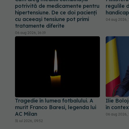
potrivită de medicamente pentru
regulile 
hipertensiune. De ce doi pacienți
handicap
cu aceeași tensiune pot primi
04 aug 2026, 
tratamente diferite
06 aug 2026, 16:19
Tragedie în lumea fotbalului. A
Ilie Bolo
murit Franco Baresi, legenda lui
în contex
AC Milan
06 aug 2026, 
31 iul 2026, 09:52