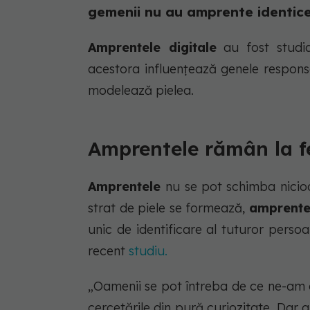
gemenii nu au amprente identice
Amprentele digitale
au fost studia
acestora influențează genele respons
modelează pielea.
Amprentele rămân la fe
Amprentele
nu se pot schimba nicio
strat de piele se formează,
amprent
unic de identificare al tuturor perso
recent
studiu.
„Oamenii se pot întreba de ce ne-am 
cercetările din pură curiozitate. Dar 