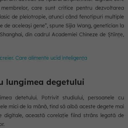
 membrelor, care sunt critice pentru dezvoltarea
lasic de pleiotropie, atunci când fenotipuri multiple
e de aceleași gene”, spune Sijia Wang, genetician la
n Shanghai, din cadrul Academiei Chineze de Științe,
reier. Care alimente ucid inteligența
cu lungimea degetului
mea detetului. Potrivit studiului, persoanele cu
ele mici de la mână, tind să aibă aceste degete mai
 digitale, această corelație fiind strâns legată de
r.