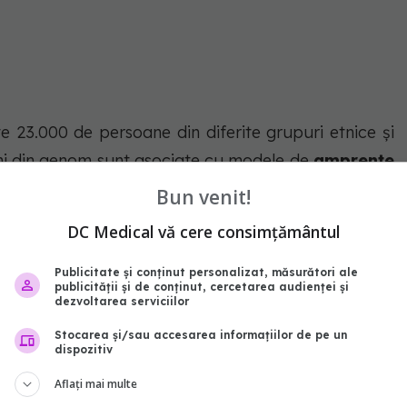
e 23.000 de persoane din diferite grupuri etnice și
uni din genom sunt asociate cu modele de
amprente
aceste regiuni pare că regleză expresia unei gene
Bun venit!
tru rolul său în dezvoltarea membrelor în stadiul
DC Medical vă cere consimțământul
Publicitate și conținut personalizat, măsurători ale
publicității și de conținut, cercetarea audienței și
1 este legată de riscul de leucemie, iar unele studii
dezvoltarea serviciilor
prente
mai aglomerate sunt mai predispuse la
Stocarea și/sau accesarea informațiilor de pe un
dispozitiv
Aflați mai multe
e sunt corelate cu diferite modele dermatoglifice