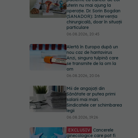
uterin nu mai ajung la
operație. Dr. Sorin Bogdan
(SANADOR): Intervenția
chirurgicală, doar în situații
particulare
06.08.2026, 20:45
Alertă în Europa după un
nou caz de hantavirus
Anzi, singura tulpină care
se transmite de la om la
om
06.08.2026, 20:06
Mii de angajați din
Sănătate ar putea primi
salarii mai mari.
Sindicatele cer schimbarea
legii
06.08.2026, 19:26
EXCLUSIV
Cancerele
ginecologice care pot fi