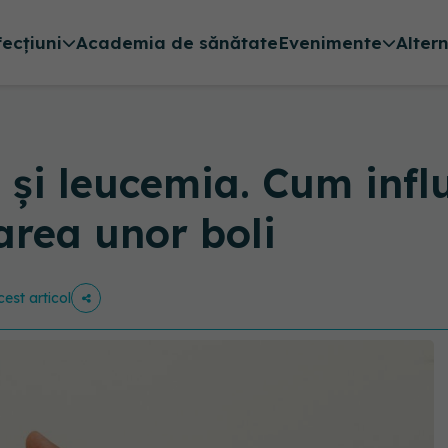
fecțiuni
Academia de sănătate
Evenimente
Alter
 și leucemia. Cum inf
area unor boli
cest articol