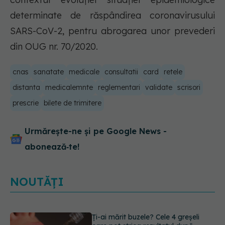
determinate de răspândirea coronavirusului
SARS-CoV-2, pentru abrogarea unor prevederi
din OUG nr. 70/2020.
cnas
sanatate
medicale
consultatii
card
retele
distanta
medicalemnte
reglementari
validate
scrisori
prescrie
bilete de trimitere
Urmărește-ne și pe Google News -
abonează‑te!
NOUTĂȚI
Alina Pușcău dezvăluie diagnosticul