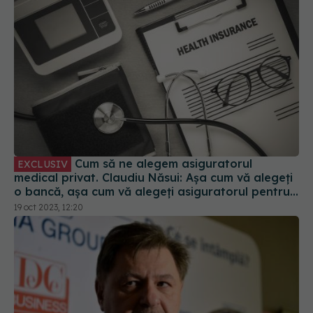
Cum să ne alegem asiguratorul
EXCLUSIV
medical privat. Claudiu Năsui: Așa cum vă alegeți
o bancă, așa cum vă alegeți asiguratorul pentru
mașină
19 oct 2023, 12:20