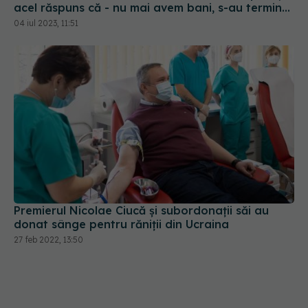
acel răspuns că - nu mai avem bani, s-au terminat
banii!
04 iul 2023, 11:51
Premierul Nicolae Ciucă și subordonații săi au
donat sânge pentru răniții din Ucraina
27 feb 2022, 13:50