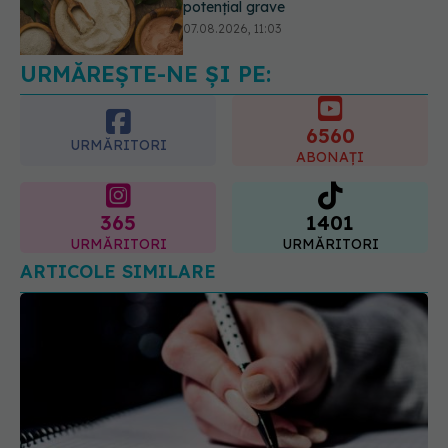
care pot strica rezultatul după
injectarea cu acid hialuronic
07.08.2026, 13:54
URMĂREȘTE-NE ȘI PE:
6560
URMĂRITORI
ABONAȚI
365
1401
URMĂRITORI
URMĂRITORI
ARTICOLE SIMILARE