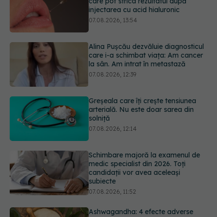
care i-a schimbat viața: Am cancer
la sân. Am intrat în metastază
07.08.2026, 12:39
Greșeala care îți crește tensiunea
arterială. Nu este doar sarea din
solniță
07.08.2026, 12:14
Schimbare majoră la examenul de
medic specialist din 2026. Toți
candidații vor avea aceleași
subiecte
07.08.2026, 11:52
Ashwagandha: 4 efecte adverse
potențial grave
07.08.2026, 11:03
Ți-ai mărit buzele? Cele 4 greșeli