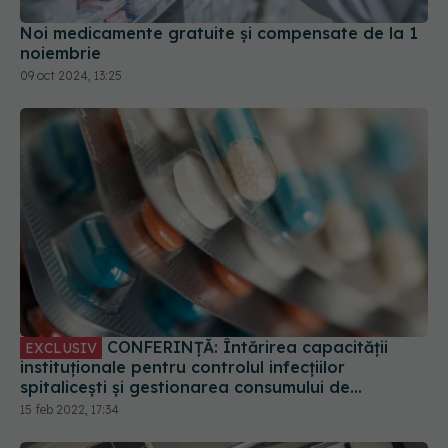
Noi medicamente gratuite şi compensate de la 1
noiembrie
09 oct 2024, 13:25
CONFERINȚĂ: Întărirea capacității
EXCLUSIV
instituționale pentru controlul infecțiilor
spitalicești și gestionarea consumului de
antibiotice. VIDEO
15 feb 2022, 17:34