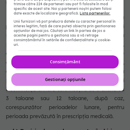
sănătate, cu excepția următoarelor situații:
trimise către 224 de parteneri sau pot fi folosite în mod
specific de acest site. Noi și partenerii noștri putem folosi
date exacte de localizare geografică.
Lista partenerilor.
a) Decizia de aprobare pentru
Unii furnizori vă pot prelucra datele cu caracter personal în
procurarea dispozitivelor
de protezare stomii
interes legitim, față de care puteți obiecta prin gestionarea
opțiunilor de mai jos. Căutați un link în partea de jos a
și incontinență urinară este valabilă pentru
acestei pagini pentru a gestiona sau a vă retrage
consimțământul în setările de confidențialitate și cookie-
perioada prevăzută în prescripția medicală,
uri.
care nu poate fi mai mare de 90/91/92 de zile
Consimțământ
calendaristice sau maximum 12 luni consecutive,
după caz. Decizia de aprobare pentru
Gestionați opțiunile
procurarea dispozitivelor de protezare stomii și
incontinență urinară este însoțită de o anexă cu
3 taloane sau 12 taloane, după caz,
corespunzător perioadelor lunare, pentru
perioada prevăzută în prescripția medicală.