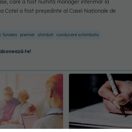
nase, care a fost numită manager interimar la
na Cotel a fost preşedinte al Casei Naţionale de
ic fundeni
premier
shimbat
conducere schimbata
abonează‑te!