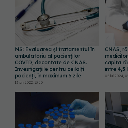
MS: Evaluarea și tratamentul în
CNAS, ră
ambulatoriu al pacienților
medicilor
COVID, decontate de CNAS.
capita r
Investigațiile pentru ceilalți
între 4,5 l
pacienți, în maximum 5 zile
02 iul 2024, 09
13 ian 2022, 13:50