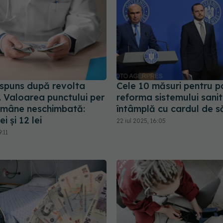
spuns după revolta
Cele 10 măsuri pentru pac
. Valoarea punctului per
reforma sistemului sanit
ămâne neschimbată:
întâmplă cu cardul de 
ei și 12 lei
22 iul 2025, 16:05
:11