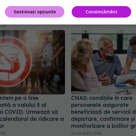
ie care au vrut să
tratament!
statul să scoată taxa
Gestionați opțiunile
Consimțământ
18 iun 2025, 13:07
k
8:55
ntem pe o linie
CNAS: condiţiile în care
tă a valului 5 al
persoanele asigurate
i COVID. Urmează să
beneficiază de servicii 
 calendarul de ridicare a
depistare, confirmare şi
or
monitorizare a bolilor g
1:53
22 noi 2024, 13:26