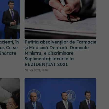
ienți, în
Petiția absolvenților de Farmacie
ar. Ce se
și Medicină Dentară: Domnule
sănătate
Ministru, e discriminare!
Suplimentați locurile la
REZIDENȚIAT 2021
30 noi 2021, 19:07