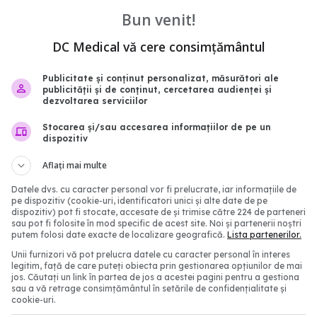
icită eliminarea
MS, suplimentare: 418 lo
Bun venit!
ărilor privind tratarea
plus la REZIDENȚIAT 2
DC Medical vă cere consimțământul
r aflați în situații de
26 noi 2021, 12:23
Publicitate și conținut personalizat, măsurători ale
1:09
publicității și de conținut, cercetarea audienței și
dezvoltarea serviciilor
Stocarea și/sau accesarea informațiilor de pe un
dispozitiv
Aflați mai multe
Datele dvs. cu caracter personal vor fi prelucrate, iar informațiile de
pe dispozitiv (cookie-uri, identificatori unici și alte date de pe
dispozitiv) pot fi stocate, accesate de și trimise către 224 de parteneri
sau pot fi folosite în mod specific de acest site. Noi și partenerii noștri
putem folosi date exacte de localizare geografică.
Lista partenerilor.
Unii furnizori vă pot prelucra datele cu caracter personal în interes
legitim, față de care puteți obiecta prin gestionarea opțiunilor de mai
jos. Căutați un link în partea de jos a acestei pagini pentru a gestiona
RIAȘĂ în scandalul
Doar 35% dintre români
sau a vă retrage consimțământul în setările de confidențialitate și
OBULINELOR: 71 de
asigurări de sănătate. R
cookie-uri.
de euro pentru 5 firme și
Oamenii fac împrumut p