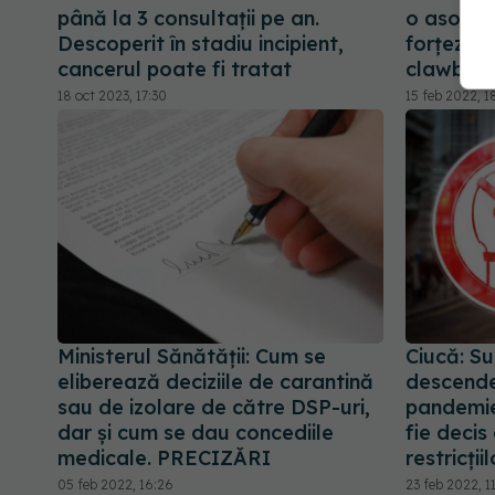
până la 3 consultații pe an.
o asociaț
Descoperit în stadiu incipient,
forțeze 
cancerul poate fi tratat
clawbac
18 oct 2023, 17:30
15 feb 2022, 1
Ministerul Sănătății: Cum se
Ciucă: Su
eliberează deciziile de carantină
descenden
sau de izolare de către DSP-uri,
pandemie
dar și cum se dau concediile
fie decis
medicale. PRECIZĂRI
restricțiil
05 feb 2022, 16:26
23 feb 2022, 1