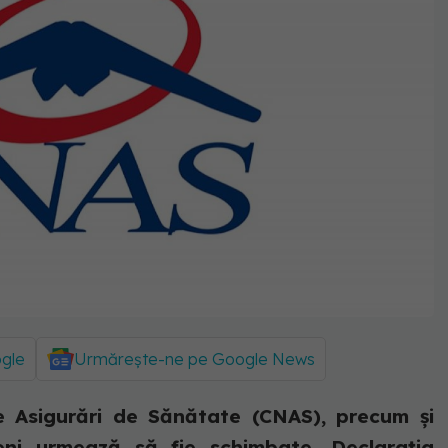
ogle
Urmărește-ne pe Google News
 Asigurări de Sănătate (CNAS), precum şi
deni urmează să fie schimbate. Declarația