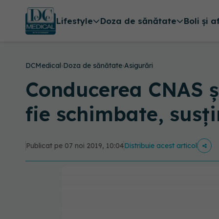
Lifestyle
Doza de sănătate
Boli și a
DCMedical
›
Doza de sănătate
›
Asigurări
Conducerea CNAS și
fie schimbate, susț
Publicat pe 07 noi 2019, 10:04
Distribuie acest articol