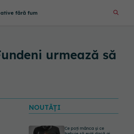
native fără fum
 Fundeni urmează să
NOUTĂȚI
Ce poți mânca și ce
trebuie să eviți dacă ai