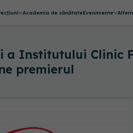
fecțiuni
Academia de sănătate
Evenimente
Alter
 a Institutului Clinic
ine premierul