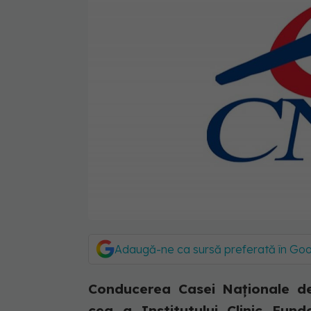
Adaugă-ne ca sursă preferată în Go
Conducerea Casei Naţionale de
cea a Institutului Clinic Fun