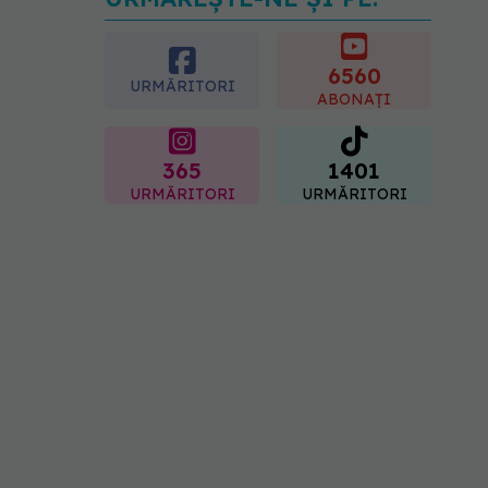
Transpirații nocturne:
semnul ignorat care poate
ascunde probleme
serioase de sănătate
6560
URMĂRITORI
08.08.2026, 20:00
ABONAȚI
365
1401
URMĂRITORI
URMĂRITORI