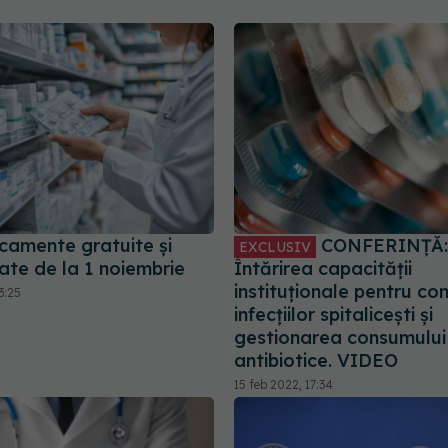
camente gratuite şi
CONFERINȚĂ:
EXCLUSIV
te de la 1 noiembrie
Întărirea capacității
instituționale pentru con
3:25
infecțiilor spitalicești și
gestionarea consumului
antibiotice. VIDEO
15 feb 2022, 17:34