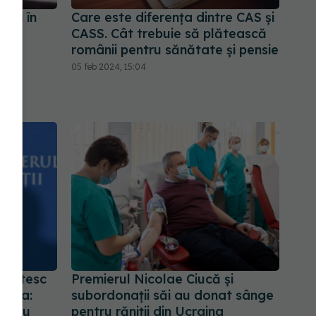
curi în
Care este diferența dintre CAS și
021
CASS. Cât trebuie să plătească
românii pentru sănătate și pensie
05 feb 2024, 15:04
 plătesc
Premierul Nicolae Ciucă și
afila:
subordonații săi au donat sânge
entru
pentru răniții din Ucraina