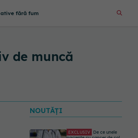
native fără fum
tiv de muncă
NOUTĂȚI
EXCLUSIV
De ce unele
paciente cu cancer de col