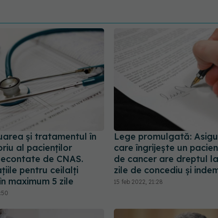
area și tratamentul în
Lege promulgată: Asigu
iu al pacienților
care îngrijește un pacie
econtate de CNAS.
de cancer are dreptul l
iile pentru ceilalți
zile de concediu și indem
 în maximum 5 zile
15 feb 2022, 21:28
3:50