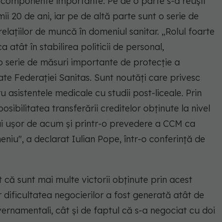
ă componente importante. Pe de o parte s-a reușit
ii 20 de ani, iar pe de altă parte sunt o serie de
elaţiilor de muncă în domeniul sanitar. „Rolul foarte
a atât în stabilirea politicii de personal,
o serie de măsuri importante de protecţie a
iliate Federaţiei Sanitas. Sunt noutăţi care privesc
ru asistentele medicale cu studii post-liceale. Prin
sibilitatea transferării creditelor obţinute la nivel
 mai uşor de acum şi printr-o prevedere a CCM ca
omeniu", a declarat Iulian Pope, într-o conferinţă de
 că sunt mai multe victorii obţinute prin acest
r dificultatea negocierilor a fost generată atât de
ernamentali, cât şi de faptul că s-a negociat cu doi