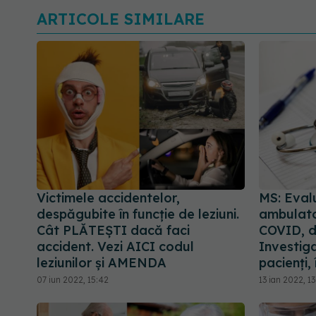
ARTICOLE SIMILARE
Victimele accidentelor,
MS: Evalu
despăgubite în funcție de leziuni.
ambulator
Cât PLĂTEȘTI dacă faci
COVID, d
accident. Vezi AICI codul
Investigaț
leziunilor și AMENDA
pacienți,
07 iun 2022, 15:42
13 ian 2022, 1