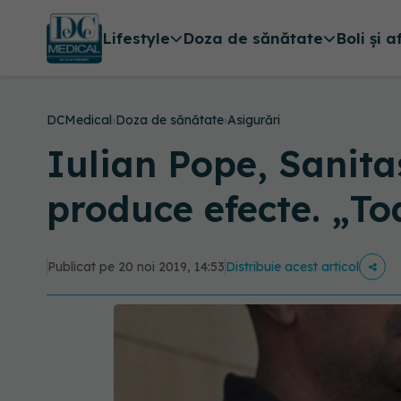
Lifestyle
Doza de sănătate
Boli și a
DCMedical
›
Doza de sănătate
›
Asigurări
Iulian Pope, Sanita
produce efecte. „To
Publicat pe 20 noi 2019, 14:53
Distribuie acest articol