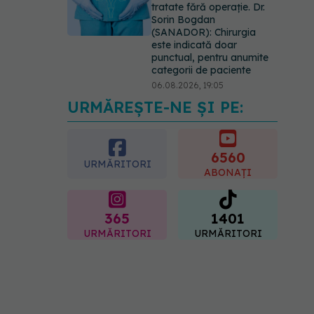
tratate fără operație. Dr.
Sorin Bogdan
(SANADOR): Chirurgia
este indicată doar
punctual, pentru anumite
categorii de paciente
06.08.2026, 19:05
URMĂREȘTE-NE ȘI PE:
EXCLUSIV
Brahiterapie
vs radioterapie externă în
cancerul ginecologic. Dr.
Sorin Bogdan (SANADOR)
6560
URMĂRITORI
explică diferența și cum
ABONAȚI
acționează tratamentul
06.08.2026, 22:49
365
1401
URMĂRITORI
URMĂRITORI