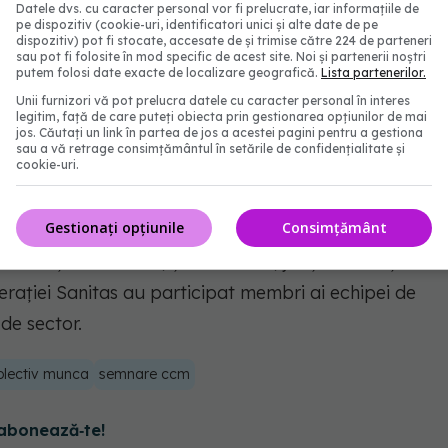
Datele dvs. cu caracter personal vor fi prelucrate, iar informațiile de
pe dispozitiv (cookie-uri, identificatori unici și alte date de pe
dispozitiv) pot fi stocate, accesate de și trimise către 224 de parteneri
ublicat săptămâna viitoare în Monitorul Oficial.
sau pot fi folosite în mod specific de acest site. Noi și partenerii noștri
putem folosi date exacte de localizare geografică.
Lista partenerilor.
Unii furnizori vă pot prelucra datele cu caracter personal în interes
izat, miercuri, la Târgu Mureş, dezbaterea cu
legitim, față de care puteți obiecta prin gestionarea opțiunilor de mai
jos. Căutați un link în partea de jos a acestei pagini pentru a gestiona
a nivel de sector bugetar Sănătate - un acord de
sau a vă retrage consimțământul în setările de confidențialitate și
Regiunea Centru, fiind prima dezbatere de aceste
cookie-uri.
Gestionați opțiunile
Consimțământ
nităţilor sanitare, şefii RUNOS, juriştii instituţiilor
ederaţiei Sanitas au participat membri ai echipei de
 de sector.
olectiv munca
semnare ccm
abonează‑te!