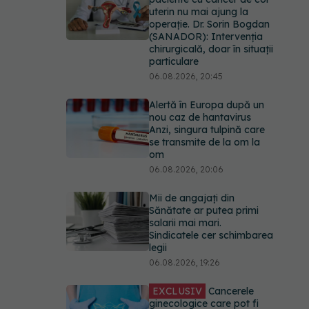
uterin nu mai ajung la
operație. Dr. Sorin Bogdan
(SANADOR): Intervenția
chirurgicală, doar în situații
particulare
06.08.2026, 20:45
Alertă în Europa după un
nou caz de hantavirus
Anzi, singura tulpină care
se transmite de la om la
om
06.08.2026, 20:06
Mii de angajați din
Sănătate ar putea primi
salarii mai mari.
Sindicatele cer schimbarea
legii
06.08.2026, 19:26
EXCLUSIV
Cancerele
ginecologice care pot fi