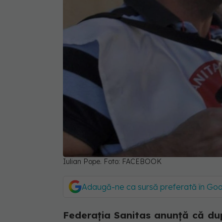
Iulian Pope. Foto: FACEBOOK
Adaugă-ne ca sursă preferată în Go
Federația Sanitas anunță că du