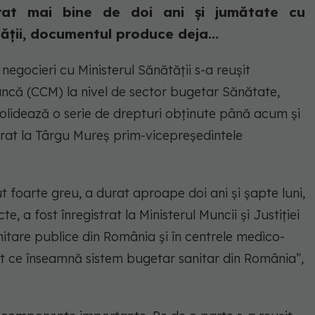
rat mai bine de doi ani și jumătate cu
ății, documentul produce deja...
negocieri cu Ministerul Sănătăţii s-a reuşit
ncă (CCM) la nivel de sector bugetar Sănătate,
olidează o serie de drepturi obţinute până acum şi
arat la Târgu Mureș prim-vicepreşedintele
t foarte greu, a durat aproape doi ani şi şapte luni,
 a fost înregistrat la Ministerul Muncii şi Justiţiei
anitare publice din România şi în centrele medico-
t ce înseamnă sistem bugetar sanitar din România”,