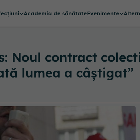
fecțiuni
Academia de sănătate
Evenimente
Alter
s: Noul contract colec
ată lumea a câștigat”