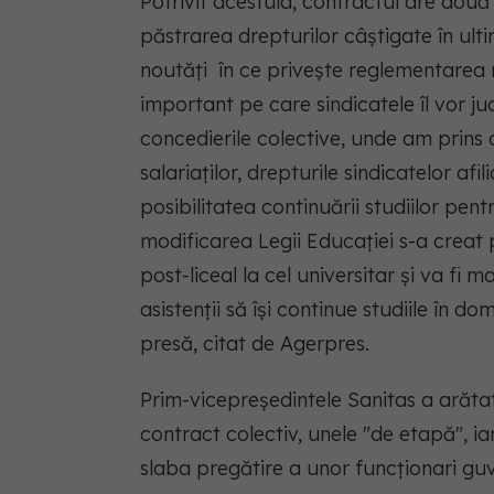
Potrivit acestuia, contractul are dou
păstrarea drepturilor câștigate în ultim
noutăți în ce priveşte reglementarea r
important pe care sindicatele îl vor juc
concedierile colective, unde am prins 
salariaţilor, drepturile sindicatelor af
posibilitatea continuării studiilor pent
modificarea Legii Educaţiei s-a creat po
post-liceal la cel universitar şi va fi
asistenţii să îşi continue studiile în d
presă, citat de Agerpres.
Prim-vicepreşedintele Sanitas a arătat
contract colectiv, unele "de etapă", ia
slaba pregătire a unor funcţionari guv