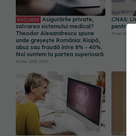
Asigurările private,
CNAS: Lis
EXCLUSIV
salvarea sistemului medical?
pentru as
Theodor Alexandrescu spune
09 ian 2026, 1
unde greșește România: Risipă,
abuz sau fraudă între 8% - 40%.
Noi suntem la partea superioară
01 mar 2025, 13:00