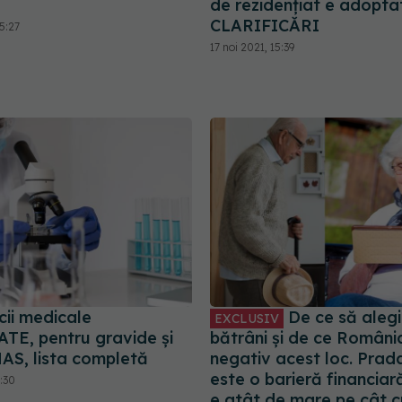
de rezidențiat e adopta
CLARIFICĂRI
5:27
17 noi 2021, 15:39
cii medicale
De ce să alegi
EXCLUSIV
E, pentru gravide și
bătrâni și de ce Români
NAS, lista completă
negativ acest loc. Prada
este o barieră financiar
6:30
e atât de mare pe cât 