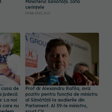
t.
Ministerul Sănătății. Iată
cerințele
03 feb 2022, 16:17
 casa de
Prof dr Alexandru Rafila, aviz
a judecă
pozitiv pentru funcția de ministru
: La noi
al Sănătății la audierile din
ă care nu
Parlament. Al 39-le ministru,
credem.
scurt CV