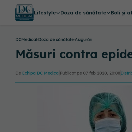
Lifestyle
Doza de sănătate
Boli și a
DCMedical
›
Doza de sănătate
›
Asigurări
Măsuri contra epid
De
Echipa DC Medical
Publicat pe 07 feb 2020, 20:08
Distri