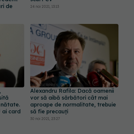
ri de
24 noi 2021, 13:13
,
Alexandru Rafila: Dacă oamenii
sită
vor să aibă sărbători cât mai
ănătate.
aproape de normalitate, trebuie
 ai card
să fie precauți
30 noi 2021, 23:27