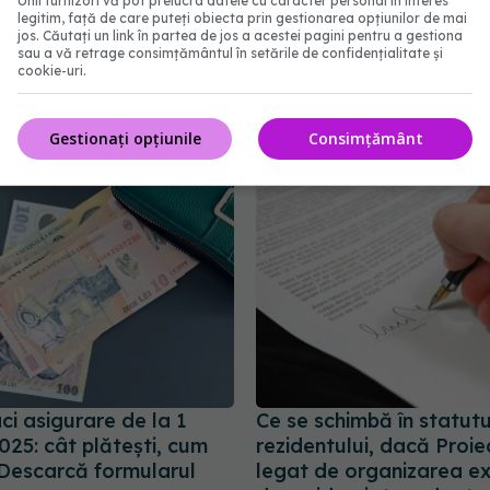
Unii furnizori vă pot prelucra datele cu caracter personal în interes
Remus Moldovan, noul
MS, suplimentare: 418 lo
legitim, față de care puteți obiecta prin gestionarea opțiunilor de mai
te al CNAS
plus la REZIDENȚIAT 2
jos. Căutați un link în partea de jos a acestei pagini pentru a gestiona
sau a vă retrage consimțământul în setările de confidențialitate și
20:44
26 noi 2021, 12:23
cookie-uri.
Gestionați opțiunile
Consimțământ
aci asigurare de la 1
Ce se schimbă în statutu
025: cât plătești, cum
rezidentului, dacă Proie
 Descarcă formularul
legat de organizarea e