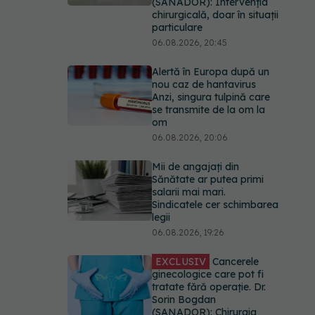
(SANADOR): Intervenția
chirurgicală, doar în situații
particulare
06.08.2026, 20:45
Alertă în Europa după un
nou caz de hantavirus
Anzi, singura tulpină care
se transmite de la om la
om
06.08.2026, 20:06
Mii de angajați din
Sănătate ar putea primi
salarii mai mari.
Sindicatele cer schimbarea
legii
06.08.2026, 19:26
EXCLUSIV
Cancerele
ginecologice care pot fi
tratate fără operație. Dr.
Sorin Bogdan
(SANADOR): Chirurgia