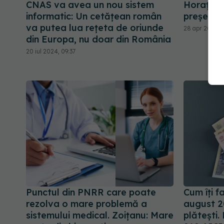
CNAS va avea un nou sistem
Horaţiu-
informatic: Un cetăţean român
președin
va putea lua reţeta de oriunde
28 apr 2025, 
din Europa, nu doar din România
20 iul 2024, 09:37
Punctul din PNRR care poate
Cum îți f
rezolva o mare problemă a
august 2
sistemului medical. Zoițanu: Mare
plătești.