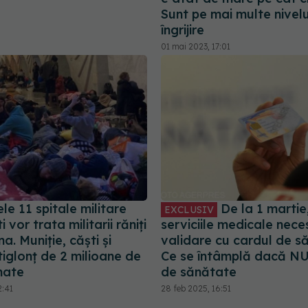
Sunt pe mai multe nivelu
îngrijire
01 mai 2023, 17:01
e 11 spitale militare
De la 1 martie
EXCLUSIV
 vor trata militarii răniți
serviciile medicale nece
a. Muniție, căști și
validare cu cardul de s
iglonț de 2 milioane de
Ce se întâmplă dacă NU
nate
de sănătate
2:41
28 feb 2025, 16:51