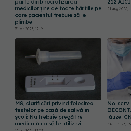
parte din birocratizarea
212 AICI
medicilor ține de toate hârtiile pe
01 aug 2025, 1
care pacientul trebuie să le
plimbe
31 ian 2023, 12:19
MS, clarificări privind folosirea
Noi servi
testelor pe bază de salivă în
DECONTAT
școli: Nu trebuie pregătire
lăuze. C
medicală ca să le utilizezi
24 iul 2023, 1
17 noi 2021, 13:03