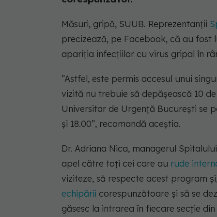
Măsuri, gripă, SUUB. Reprezentanții
S
precizează, pe Facebook, că au fost l
apariția infecțiilor cu virus gripal în râ
”Astfel, este permis accesul unui singu
vizită nu trebuie să depășească 10 de 
Universitar de Urgență București se po
și 18.00”, recomandă aceștia.
Dr. Adriana Nica, managerul Spitalulu
apel către toți cei care au
rude intern
viziteze, să respecte acest program și
echipării
corespunzătoare și să se dez
găsesc la intrarea în fiecare secție di