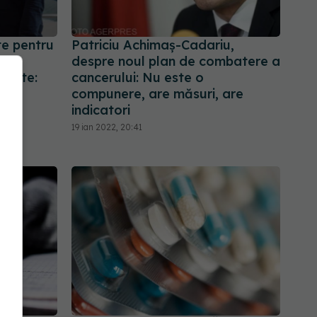
te pentru
Patriciu Achimaș-Cadariu,
esc
despre noul plan de combatere a
gurate:
cancerului: Nu este o
compunere, are măsuri, are
indicatori
19 ian 2022, 20:41