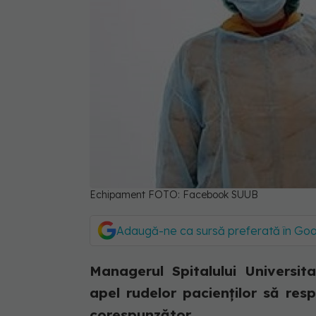
Echipament FOTO: Facebook SUUB
Adaugă-ne ca sursă preferată în Go
Managerul Spitalului Universi
apel rudelor pacienților să res
corespunzător.