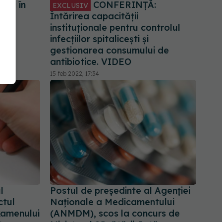
curi în
CONFERINȚĂ:
EXCLUSIV
021
Întărirea capacității
instituționale pentru controlul
infecțiilor spitalicești și
gestionarea consumului de
antibiotice. VIDEO
15 feb 2022, 17:34
l
Postul de președinte al Agenției
ctul
Naționale a Medicamentului
xamenului
(ANMDM), scos la concurs de