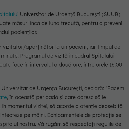
pitalului
Universitar de Urgență București (SUUB)
uate măsuri încă de luna trecută, pentru a preveni
ndul pacienților.
r vizitator/aparținător la un pacient, iar timpul de
minute. Programul de vizită în cadrul Spitalului
ate face în intervalul a două ore, între orele 16.00
i Universitar de Urgență București, declară:
”Facem
ate
, în această perioadă și care doresc să le
, în momentul vizitei, să acorde o atenție deosebită
infecteze pe mâini. Echipamentele de protecție se
n spitalul nostru. Vă rugăm să respectați regulile de