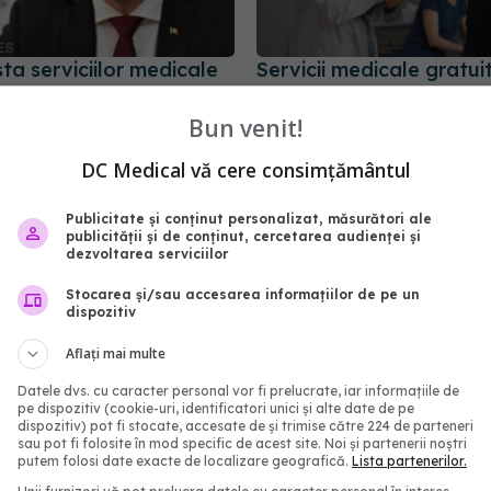
ta serviciilor medicale
Servicii medicale gratui
igurați, de la 1 ianuarie
persoanele care nu plăt
asigurare și nu sunt asi
Bun venit!
9:00
lista completă
DC Medical vă cere consimțământul
12 aug 2023, 15:54
Publicitate și conținut personalizat, măsurători ale
publicității și de conținut, cercetarea audienței și
dezvoltarea serviciilor
Stocarea și/sau accesarea informațiilor de pe un
dispozitiv
Aflați mai multe
Datele dvs. cu caracter personal vor fi prelucrate, iar informațiile de
pe dispozitiv (cookie-uri, identificatori unici și alte date de pe
dispozitiv) pot fi stocate, accesate de și trimise către 224 de parteneri
sau pot fi folosite în mod specific de acest site. Noi și partenerii noștri
putem folosi date exacte de localizare geografică.
Lista partenerilor.