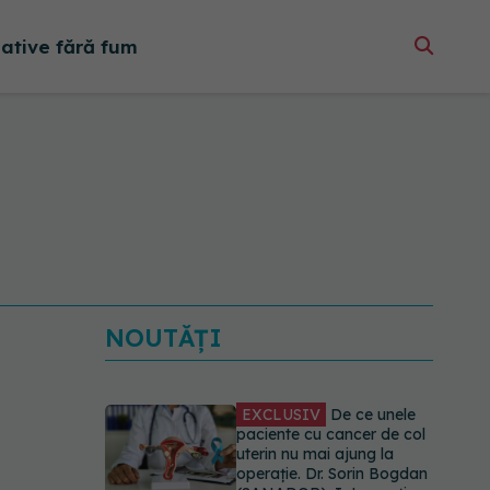
native fără fum
B
NOUTĂȚI
EXCLUSIV
De ce unele
paciente cu cancer de col
uterin nu mai ajung la
operație. Dr. Sorin Bogdan