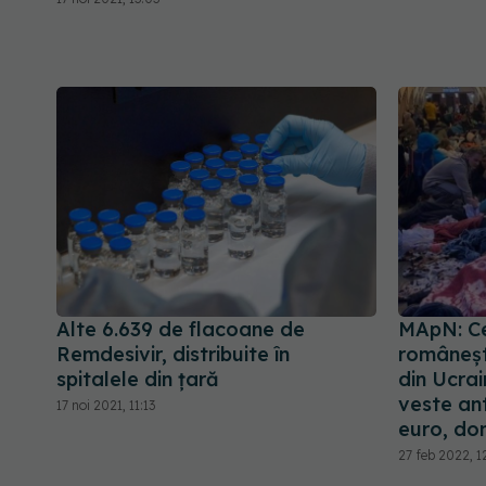
Alte 6.639 de flacoane de
MApN: Cel
Remdesivir, distribuite în
românești
spitalele din țară
din Ucrain
veste ant
17 noi 2021, 11:13
euro, do
27 feb 2022, 1