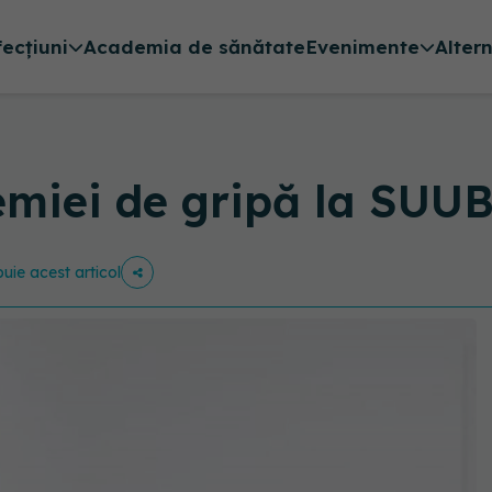
fecțiuni
Academia de sănătate
Evenimente
Alter
emiei de gripă la SUU
buie acest articol