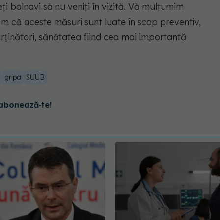
eți bolnavi să nu veniți în vizită. Vă mulțumim
ăm că aceste măsuri sunt luate în scop preventiv,
rținători, sănătatea fiind cea mai importantă
gripa
SUUB
abonează‑te!