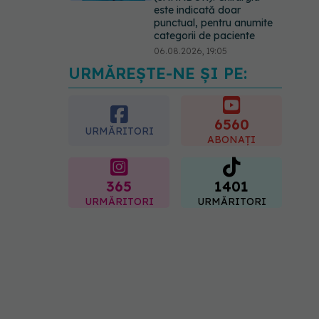
este indicată doar
punctual, pentru anumite
categorii de paciente
06.08.2026, 19:05
URMĂREȘTE-NE ȘI PE:
EXCLUSIV
Brahiterapie
vs radioterapie externă în
cancerul ginecologic. Dr.
Sorin Bogdan (SANADOR)
6560
URMĂRITORI
explică diferența și cum
ABONAȚI
acționează tratamentul
06.08.2026, 22:49
365
1401
URMĂRITORI
URMĂRITORI