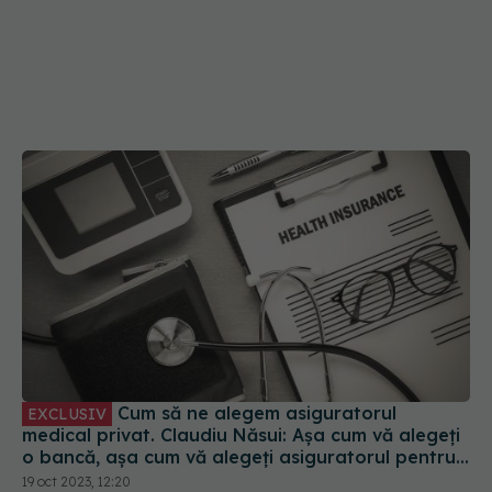
Cum să ne alegem asiguratorul
EXCLUSIV
medical privat. Claudiu Năsui: Așa cum vă alegeți
o bancă, așa cum vă alegeți asiguratorul pentru
mașină
19 oct 2023, 12:20