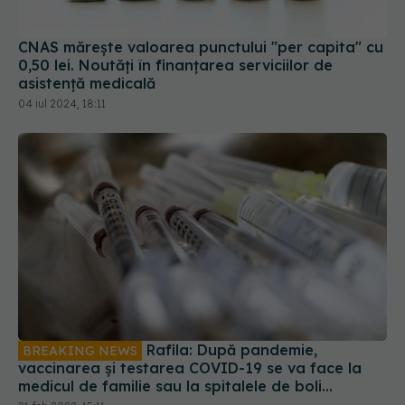
CNAS mărește valoarea punctului "per capita" cu
0,50 lei. Noutăți în finanțarea serviciilor de
asistență medicală
04 iul 2024, 18:11
Rafila: După pandemie,
BREAKING NEWS
vaccinarea și testarea COVID-19 se va face la
medicul de familie sau la spitalele de boli
infecțioase
21 feb 2022, 15:11