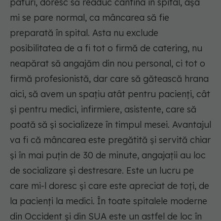
paturi, doresc să readuc cantina în spital, aşa
mi se pare normal, ca mâncarea să fie
preparată în spital. Asta nu exclude
posibilitatea de a fi tot o firmă de catering, nu
neapărat să angajăm din nou personal, ci tot o
firmă profesionistă, dar care să gătească hrana
aici, să avem un spaţiu atât pentru pacienţi, cât
şi pentru medici, infirmiere, asistente, care să
poată să şi socializeze în timpul mesei. Avantajul
va fi că mâncarea este pregătită şi servită chiar
şi în mai puţin de 30 de minute, angajaţii au loc
de socializare şi destresare. Este un lucru pe
care mi-l doresc şi care este apreciat de toţi, de
la pacienţi la medici. În toate spitalele moderne
din Occident şi din SUA este un astfel de loc în