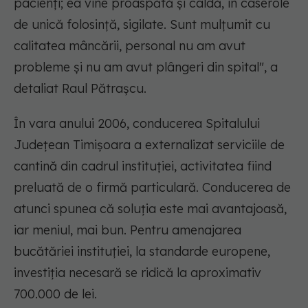
pacienţi; ea vine proaspătă şi caldă, în caserole
de unică folosinţă, sigilate. Sunt mulţumit cu
calitatea mâncării, personal nu am avut
probleme şi nu am avut plângeri din spital"
, a
detaliat Raul Pătraşcu.
În vara anului 2006, conducerea Spitalului
Judeţean Timişoara a externalizat serviciile de
cantină din cadrul instituţiei, activitatea fiind
preluată de o firmă particulară. Conducerea de
atunci spunea că soluţia este mai avantajoasă,
iar meniul, mai bun. Pentru amenajarea
bucătăriei instituţiei, la standarde europene,
investiţia necesară se ridică la aproximativ
700.000 de lei.