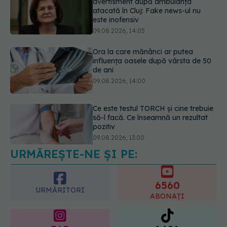
este inofensiv
09.08.2026, 14:05
Ora la care mănânci ar putea
influența oasele după vârsta de 50
de ani
09.08.2026, 14:00
Ce este testul TORCH și cine trebuie
să-l facă. Ce înseamnă un rezultat
pozitiv
09.08.2026, 13:00
URMĂREȘTE-NE ȘI PE:
Adevărul despre diabetul de tip 2:
ce greșeli fac majoritatea oamenilor.
5 mituri demontate de medici
6560
09.08.2026, 15:00
URMĂRITORI
ABONAȚI
365
1401