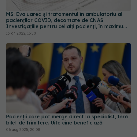
MS: Evaluarea și tratamentul în ambulatoriu al
pacienților COVID, decontate de CNAS.
Investigațiile pentru ceilalți pacienți, în maximum
5 zile
13 ian 2022, 13:50
Pacienții care pot merge direct la specialist, fără
bilet de trimitere. Uite cine beneficiază
06 aug 2025, 20:08