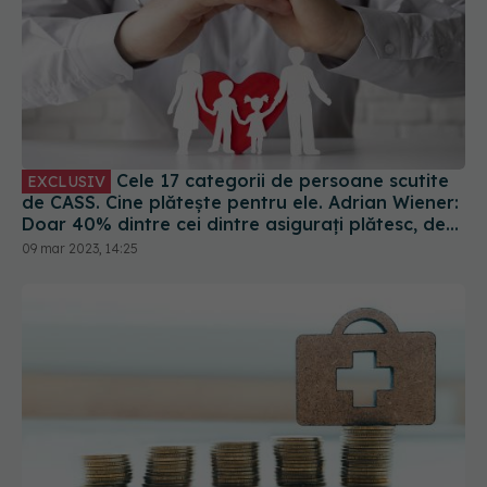
Cele 17 categorii de persoane scutite
EXCLUSIV
de CASS. Cine plătește pentru ele. Adrian Wiener:
Doar 40% dintre cei dintre asigurați plătesc, deci
39 din 100 de asigurați plătesc
09 mar 2023, 14:25