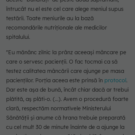
întrucât nu el este cel care alege meniul supus
testării. Toate meniurile au la bază
recomandările nutriţionale ale medicilor
spitalului.
"Eu mănânc zilnic la prânz aceeaşi mâncare pe
care o servesc pacienţii. O fac tocmai ca să
testez calitatea mâncării care ajunge pe masa
pacienţilor. Porţia aceea este prinsă în
protocol
.
Dar este aşa de bună, încât chiar dacă ar trebui
plătită, aş plăti-o. (...). Avem o procedură foarte
clară, respectăm normativele Ministerului
Sănătăţii şi anume că hrana trebuie preparată
cu cel mult 30 de minute înainte de a ajunge la