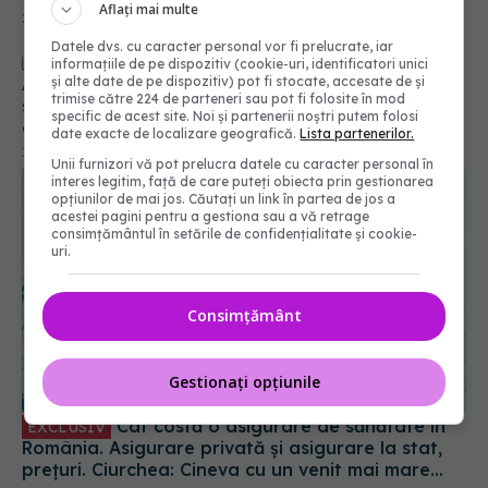
22 noi 2024, 13:26
Aflați mai multe
Datele dvs. cu caracter personal vor fi prelucrate, iar
Asigurarea de sănătate include și servicii
informațiile de pe dispozitiv (cookie-uri, identificatori unici
și alte date de pe dispozitiv) pot fi stocate, accesate de și
stomatologice. Un studiu al CMSR arată că 34%
trimise către 224 de parteneri sau pot fi folosite în mod
dintre respondenți nu știu că pot face plombe,
specific de acest site. Noi și partenerii noștri putem folosi
extracții, detartraj sau tratamente gratuite
date exacte de localizare geografică.
Lista partenerilor.
17 iun 2024, 14:25
Unii furnizori vă pot prelucra datele cu caracter personal în
interes legitim, față de care puteți obiecta prin gestionarea
opțiunilor de mai jos. Căutați un link în partea de jos a
acestei pagini pentru a gestiona sau a vă retrage
consimțământul în setările de confidențialitate și cookie-
uri.
Consimțământ
Gestionați opțiunile
Cât costă o asigurare de sănătate în
EXCLUSIV
România. Asigurare privată și asigurare la stat,
prețuri. Ciurchea: Cineva cu un venit mai mare
plătește mai mult
04 mai 2023, 11:19