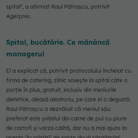
spital"
, a afirmat Raul Pătraşcu, potrivit
Agerpres.
Spital, bucătărie. Ce mănâncă
managerul
El a explicat că, potrivit protocolului încheiat cu
firma de catering, zilnic soseşte la spital câte o
porţie în plus, gratuit, inclusiv din meniurile
dietetice, aleasă aleatoriu, pe care el o degustă.
Raul Pătraşcu a dezvăluit că meniul său
preferat este şniţelul din carne de pui cu piure
de cartofi şi varza călită, dar nu a mai ajuns la
aceste "bunătăţi" de peste două săptămâni,