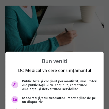
REZIDENȚIAT 2021. Peste 12.000 de candidați s-
Bun venit!
au înscris la examen
DC Medical vă cere consimțământul
21 noi 2021, 10:42
Publicitate și conținut personalizat, măsurători
ale publicității și de conținut, cercetarea
audienței și dezvoltarea serviciilor
CNAS: condiţiile în care persoanele asigurate
Stocarea și/sau accesarea informațiilor de pe
beneficiază de servicii de depistare, confirmare şi
un dispozitiv
monitorizare a bolilor grave