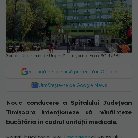
Spitalul Județean de Urgență Timișoara. Foto: SCJUPBT
Adaugă-ne ca sursă preferată în Google
Urmărește-ne pe Google News
Noua conducere a Spitalului Județean
Timișoara intenționeze să reînființeze
bucătăria în cadrul unității medicale.
Spital, bucătărie. Noul
manager
al Spitalului