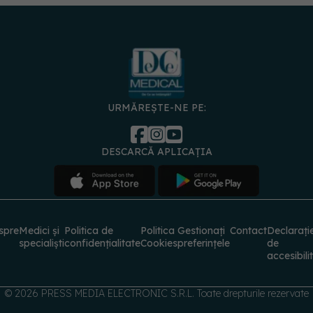
URMĂREȘTE-NE PE:
DESCARCĂ APLICAȚIA
spre
Medici și
Politica de
Politica
Gestionați
Contact
Declarați
specialiști
confidențialitate
Cookies
preferințele
de
accesibili
© 2026 PRESS MEDIA ELECTRONIC S.R.L. Toate drepturile rezervate