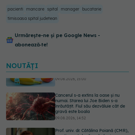
pacienti
mancare
spital
manager
bucatarie
timisoasa spital judetean
Urmărește-ne și pe Google News -
abonează‑te!
NOUTĂȚI
Cancerul s-a extins la oase și nu
numai. Starea lui Joe Biden s-a
înrăutățit. Fiul său dezvăluie cât de
gravă este boala
09.08.2026, 14:52
Prof. univ. dr. Cătălina Poiană (CMR),
avertisment după ambulanța
atacată în Cluj: Fake news-ul nu