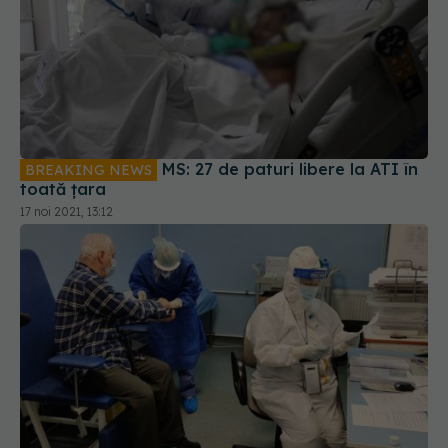
MS: 27 de paturi libere la ATI în
BREAKING NEWS
toată țara
17 noi 2021, 13:12
1.200 de pacienți COVID-19 au fost consultați,
într-o lună, la centrele de evaluare ambulatorie