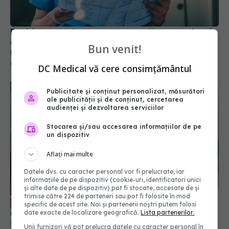
Decizie pentru legea care poate lăsa sute de mii
de români fără asigurare! S-a dat AVIZUL! Ce
urmează
04 iul 2025, 15:32
Bun venit!
DC Medical vă cere consimțământul
Publicitate și conținut personalizat, măsurători
ale publicității și de conținut, cercetarea
audienței și dezvoltarea serviciilor
Stocarea și/sau accesarea informațiilor de pe
un dispozitiv
Aflați mai multe
Datele dvs. cu caracter personal vor fi prelucrate, iar
informațiile de pe dispozitiv (cookie-uri, identificatori unici
CONFERINȚĂ: Întărirea capacității
EXCLUSIV
și alte date de pe dispozitiv) pot fi stocate, accesate de și
instituționale pentru controlul infecțiilor
trimise către 224 de parteneri sau pot fi folosite în mod
spitalicești și gestionarea consumului de
specific de acest site. Noi și partenerii noștri putem folosi
antibiotice. VIDEO
date exacte de localizare geografică.
Lista partenerilor.
15 feb 2022, 17:34
Unii furnizori vă pot prelucra datele cu caracter personal în