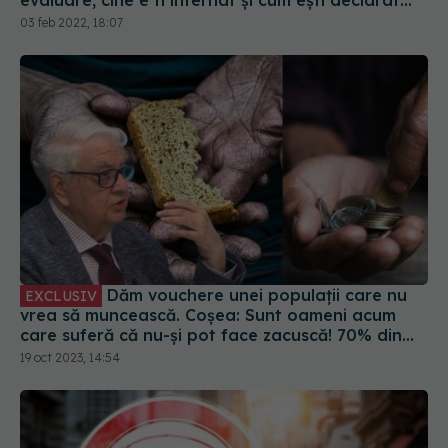
Dăm vouchere unei populații care nu
EXCLUSIV
vrea să muncească. Coșea: Sunt oameni acum
care suferă că nu-și pot face zacuscă! 70% din
populația României este în pericol de sărăcie
19 oct 2023, 14:54
cronică, oficial!