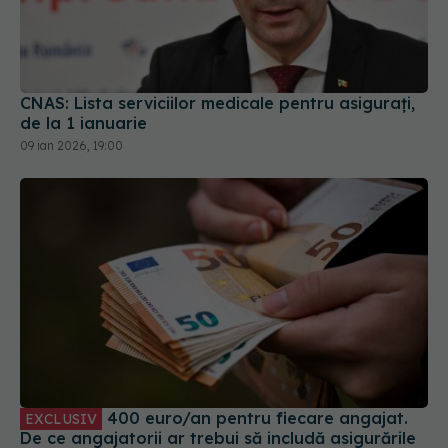
CNAS: Lista serviciilor medicale pentru asigurați,
de la 1 ianuarie
09 ian 2026, 19:00
400 euro/an pentru fiecare angajat.
EXCLUSIV
De ce angajatorii ar trebui să includă asigurările
de sănătate în pachetul salarial? Explicația ASF
27 feb 2025, 15:35