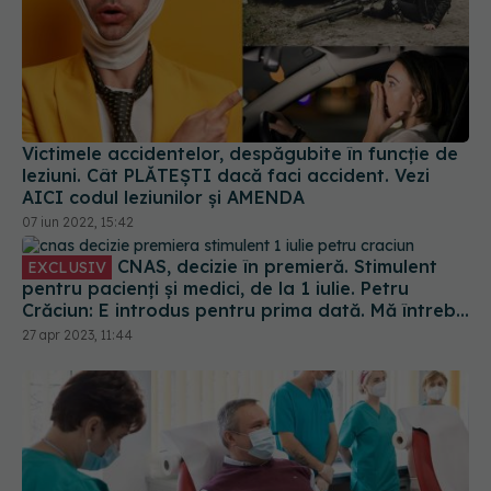
10 ani
Premierul Nicolae Ciucă și subordonații săi au
donat sânge pentru răniții din Ucraina
27 feb 2022, 13:50