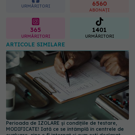
06.08.2026, 22:49
365
1401
URMĂRITORI
URMĂRITORI
ARTICOLE SIMILARE
Perioada de IZOLARE și condițiile de testare,
MODIFICATE! Iată ce se întâmplă în centrele de
evaluare, cine e fi internat și cum ești declarat
vindecat. REGULI NOI
03 feb 2022, 18:07