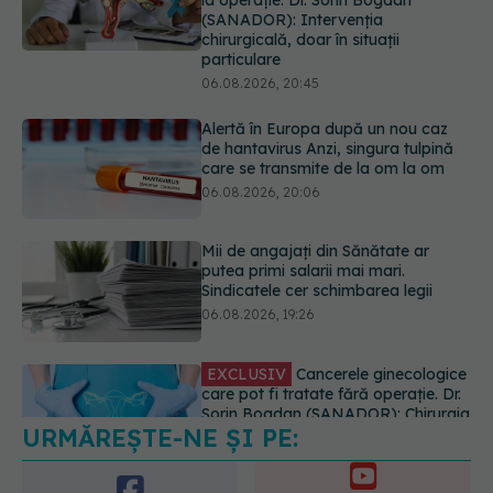
Alertă în Europa după un nou caz
de hantavirus Anzi, singura tulpină
care se transmite de la om la om
06.08.2026, 20:06
Mii de angajați din Sănătate ar
putea primi salarii mai mari.
Sindicatele cer schimbarea legii
06.08.2026, 19:26
EXCLUSIV
Cancerele ginecologice
care pot fi tratate fără operație. Dr.
Sorin Bogdan (SANADOR): Chirurgia
este indicată doar punctual, pentru
anumite categorii de paciente
06.08.2026, 19:05
URMĂREȘTE-NE ȘI PE:
EXCLUSIV
Brahiterapie vs
radioterapie externă în cancerul
ginecologic. Dr. Sorin Bogdan
6560
(SANADOR) explică diferența și
URMĂRITORI
cum acționează tratamentul
ABONAȚI