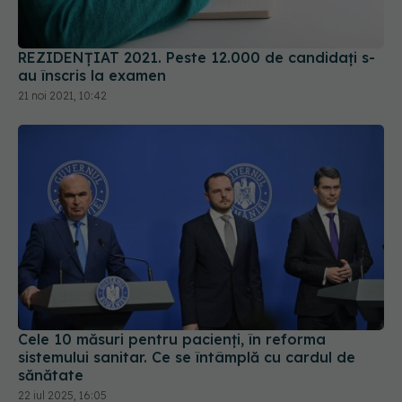
Cele 10 măsuri pentru pacienți, în reforma
sistemului sanitar. Ce se întâmplă cu cardul de
sănătate
22 iul 2025, 16:05
Condiția ca un pacient să se trateze în
EXCLUSIV
străinătate. Celebrul formular E112. Vlădescu:
Firul roșu. Pentru români nu era foarte
convenabil, dar era mai bine decât deloc
07 sep 2023, 13:59
URMĂREȘTE-NE PE: