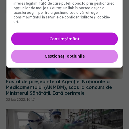
interes legitim, față de care puteți obiecta prin gestionarea
opțiunilor de mai jos. Căutați un link în partea de jos a
acestei pagini pentru a gestiona sau a vă retrage
consimțământul în setările de confidențialitate și cookie-
uri.
Consimțământ
Gestionați opțiunile
Postul de președinte al Agenției Naționale a
Medicamentului (ANMDM), scos la concurs de
Ministerul Sănătății. Iată cerințele
03 feb 2022, 16:17