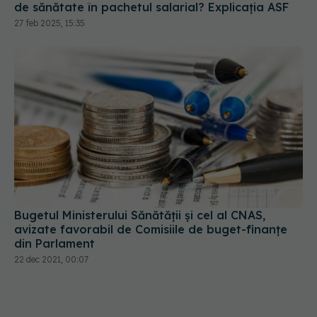
Bugetul Ministerului Sănătății și cel al CNAS,
avizate favorabil de Comisiile de buget-finanțe
din Parlament
22 dec 2021, 00:07
Asigurarea de sănătate include și servicii
stomatologice. Un studiu al CMSR arată că 34%
dintre respondenți nu știu că pot face plombe,
extracții, detartraj sau tratamente gratuite
17 iun 2024, 14:25