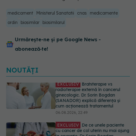
medicament
Ministerul Sanatatii
cnas
medicamente
ordin
biosimilar
biosimilarul
Urmărește-ne și pe Google News -
abonează‑te!
NOUTĂȚI
EXCLUSIV
De ce unele paciente
cu cancer de col uterin nu mai ajung
la operație. Dr. Sorin Bogdan
(SANADOR): Intervenția
chirurgicală, doar în situații
particulare
06.08.2026, 20:45