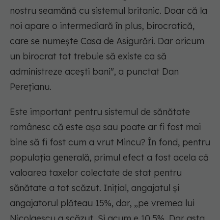
nostru seamănă cu sistemul britanic. Doar că la
noi apare o intermediară în plus, birocratică,
care se numește Casa de Asigurări. Dar oricum
un birocrat tot trebuie să existe ca să
administreze acești bani", a punctat Dan
Perețianu.
Este important pentru sistemul de sănătate
românesc că este așa sau poate ar fi fost mai
bine să fi fost cum a vrut Mincu? În fond, pentru
populația generală, primul efect a fost acela că
valoarea taxelor colectate de stat pentru
sănătate a tot scăzut. Inițial, angajatul și
angajatorul plăteau 15%, dar, „pe vremea lui
Nicolaescu a scăzut. Și acum e 10,5%. Dar asta