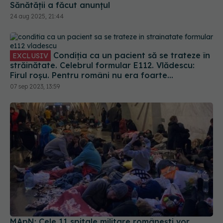
Sănătății a făcut anunțul
24 aug 2025, 21:44
Condiția ca un pacient să se trateze în
EXCLUSIV
străinătate. Celebrul formular E112. Vlădescu:
Firul roșu. Pentru români nu era foarte
convenabil, dar era mai bine decât deloc
07 sep 2023, 13:59
MApN: Cele 11 spitale militare românești vor