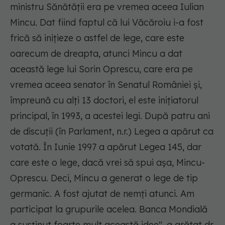
ministru Sănătății era pe vremea aceea Iulian
Mincu. Dat fiind faptul că lui Văcăroiu i-a fost
frică să inițieze o astfel de lege, care este
oarecum de dreapta, atunci Mincu a dat
această lege lui Sorin Oprescu, care era pe
vremea aceea senator în Senatul României și,
împreună cu alți 13 doctori, el este inițiatorul
principal, în 1993, a acestei legi. După patru ani
de discuții (în Parlament, n.r.) Legea a apărut ca
votată. În Iunie 1997 a apărut Legea 145, dar
care este o lege, dacă vrei să spui așa, Mincu-
Oprescu. Deci, Mincu a generat o lege de tip
germanic. A fost ajutat de nemți atunci. Am
participat la grupurile acelea. Banca Mondială
a susținut foarte mult această idee", a arătat dr