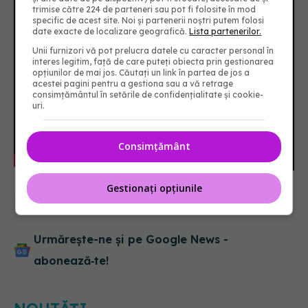
trimise către 224 de parteneri sau pot fi folosite în mod
specific de acest site. Noi și partenerii noștri putem folosi
date exacte de localizare geografică.
Lista partenerilor.
Unii furnizori vă pot prelucra datele cu caracter personal în
interes legitim, față de care puteți obiecta prin gestionarea
opțiunilor de mai jos. Căutați un link în partea de jos a
acestei pagini pentru a gestiona sau a vă retrage
consimțământul în setările de confidențialitate și cookie-
uri.
Consimțământ
Gestionați opțiunile
cnas
fonduri
asigurari de sanatate
peretianu
Urmărește-ne și pe Google News -
abonează‑te!