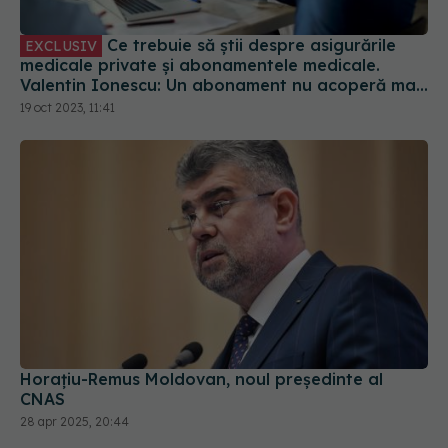
Ce trebuie să știi despre asigurările
EXCLUSIV
medicale private și abonamentele medicale.
Valentin Ionescu: Un abonament nu acoperă mai
nimic. Vă induc în eroare
19 oct 2023, 11:41
Horaţiu-Remus Moldovan, noul președinte al
CNAS
28 apr 2025, 20:44