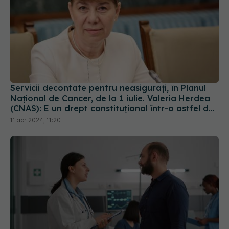
Servicii decontate pentru neasiguraţi, în Planul
Naţional de Cancer, de la 1 iulie. Valeria Herdea
(CNAS): E un drept constituţional într-o astfel de
boală. Nu e normal să moară atâţia oameni
11 apr 2024, 11:20