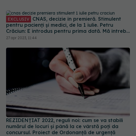
CNAS, decizie în premieră. Stimulent
EXCLUSIV
pentru pacienți și medici, de la 1 iulie. Petru
Crăciun: E introdus pentru prima dată. Mă întreb
unde eram dacă luam acest stimulent în urmă cu
27 apr 2023, 11:44
10 ani
REZIDENȚIAT 2022, reguli noi: cum se va stabili
numărul de locuri și până la ce vârstă poți da
concursul. Proiect de Ordonanță de urgență