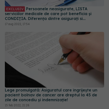
Persoanele neasigurate, LISTA
EXCLUSIV
serviciilor medicale de care pot beneficia și
CONDIȚIA. Diferența dintre asigurați si
neasigurați. CNAS: 50 de lei pe persoană pe an
17 aug 2022, 17:54
Lege promulgată: Asiguratul care îngrijește un
pacient bolnav de cancer are dreptul la 45 de
zile de concediu și indemnizație!
15 feb 2022, 21:28