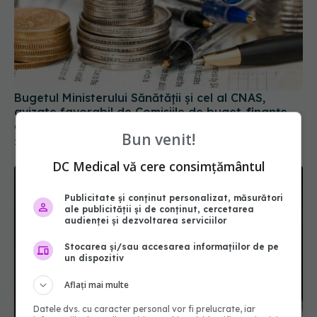
Bugetul Ministerului Sănătății și cel al CNAS,
avizate favorabil de Comisiile de buget-finanțe
din Parlament
22 dec 2021, 00:07
Bun venit!
DC Medical vă cere consimțământul
Publicitate și conținut personalizat, măsurători
ale publicității și de conținut, cercetarea
audienței și dezvoltarea serviciilor
Stocarea și/sau accesarea informațiilor de pe
un dispozitiv
Aflați mai multe
Datele dvs. cu caracter personal vor fi prelucrate, iar