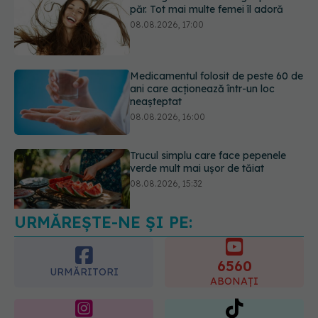
08.08.2026, 17:00
Medicamentul folosit de peste 60 de
ani care acționează într-un loc
neașteptat
08.08.2026, 16:00
Trucul simplu care face pepenele
verde mult mai ușor de tăiat
08.08.2026, 15:32
URMĂREȘTE-NE ȘI PE:
Ce poți mânca și ce trebuie să eviți
dacă ai gastrită: exemplu de meniu
care reduce inflamația stomacului
6560
08.08.2026, 19:00
URMĂRITORI
ABONAȚI
365
1401