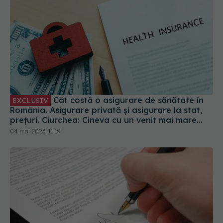
Cât costă o asigurare de sănătate în
EXCLUSIV
România. Asigurare privată și asigurare la stat,
prețuri. Ciurchea: Cineva cu un venit mai mare
plătește mai mult
04 mai 2023, 11:19