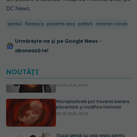
DC News
.
spitalul
floreasca
pacienta arsa
politistii
christian ciocan
Urmărește-ne și pe Google News -
abonează‑te!
NOUTĂȚI
Microplasticele pot traversa bariera
placentară și modifica hormonii
08.08.2026, 18:00
Trucul genial cu ceai negru pentru
păr. Tot mai multe femei îl adoră