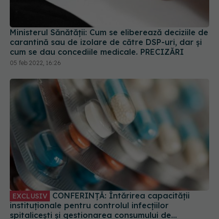
Ministerul Sănătății: Cum se eliberează deciziile de
carantină sau de izolare de către DSP-uri, dar și
cum se dau concediile medicale. PRECIZĂRI
05 feb 2022, 16:26
CONFERINȚĂ: Întărirea capacității
EXCLUSIV
instituționale pentru controlul infecțiilor
spitalicești și gestionarea consumului de
antibiotice. VIDEO
15 feb 2022, 17:34