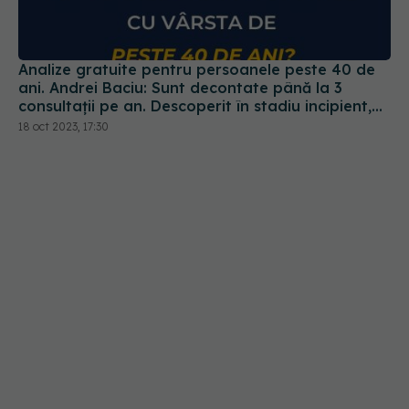
Analize gratuite pentru persoanele peste 40 de
ani. Andrei Baciu: Sunt decontate până la 3
consultații pe an. Descoperit în stadiu incipient,
cancerul poate fi tratat
18 oct 2023, 17:30