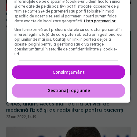
Asigurările private, salvarea sistemului
informațiile de pe dispozitiv (cookie-uri, identificatori unici
EXCLUSIV
și alte date de pe dispozitiv) pot fi stocate, accesate de și
medical? Theodor Alexandrescu spune unde
trimise către 224 de parteneri sau pot fi folosite în mod
greșește România: Risipă, abuz sau fraudă între
specific de acest site. Noi și partenerii noștri putem folosi
8% - 40%. Noi suntem la partea superioară
date exacte de localizare geografică.
Lista partenerilor.
01 mar 2025, 13:00
Unii furnizori vă pot prelucra datele cu caracter personal în
interes legitim, față de care puteți obiecta prin gestionarea
opțiunilor de mai jos. Căutați un link în partea de jos a
acestei pagini pentru a gestiona sau a vă retrage
consimțământul în setările de confidențialitate și cookie-
uri.
Consimțământ
Gestionați opțiunile
CNAS, anunț. Acces mai facil la servicii de
medicină fizică și de reabilitare pentru pacienți
23 iun 2022, 14:19