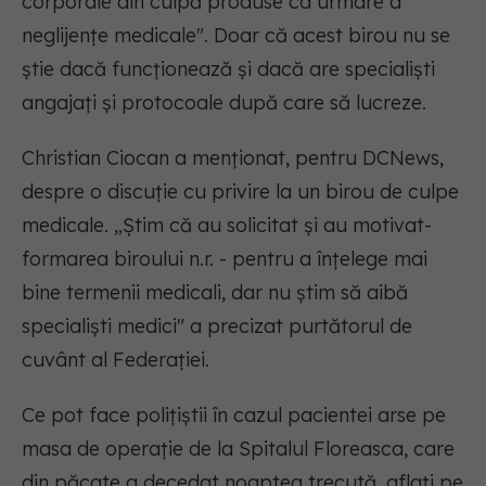
corporale din culpă produse ca urmare a
neglijențe medicale". Doar că acest birou nu se
știe dacă funcționează și dacă are specialiști
angajați și protocoale după care să lucreze.
Christian Ciocan a menționat, pentru DCNews,
despre o discuție cu privire la un birou de culpe
medicale. „Știm că au solicitat și au motivat-
formarea biroului n.r. - pentru a înțelege mai
bine termenii medicali, dar nu știm să aibă
specialiști medici" a precizat purtătorul de
cuvânt al Federației.
Ce pot face polițiștii în cazul pacientei arse pe
masa de operație de la Spitalul Floreasca, care
din păcate a decedat noaptea trecută, aflați pe