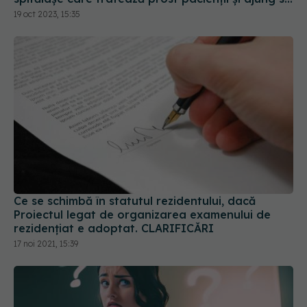
fie tratați a doua oară în centrele mari
19 oct 2023, 15:35
Ce se schimbă în statutul rezidentului, dacă
Proiectul legat de organizarea examenului de
rezidențiat e adoptat. CLARIFICĂRI
17 noi 2021, 15:39