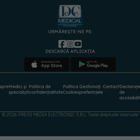
URMĂREȘTE-NE PE:
DESCARCĂ APLICAȚIA
spre
Medici și
Politica de
Politica
Gestionați
Contact
Declarați
specialiști
confidențialitate
Cookies
preferințele
de
accesibili
© 2026 PRESS MEDIA ELECTRONIC S.R.L. Toate drepturile rezervate