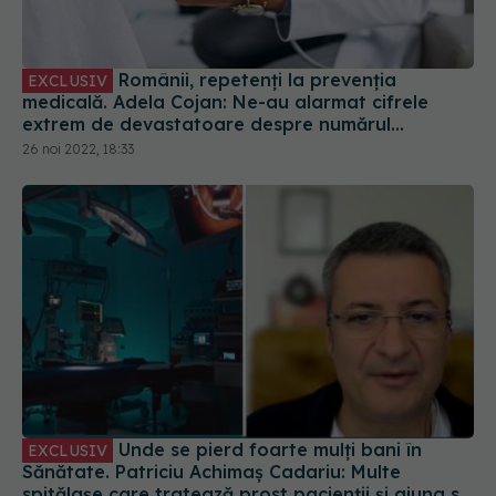
Românii, repetenți la prevenția
EXCLUSIV
medicală. Adela Cojan: Ne-au alarmat cifrele
extrem de devastatoare despre numărul
deceselor evitabile
26 noi 2022, 18:33
Unde se pierd foarte mulți bani în
EXCLUSIV
Sănătate. Patriciu Achimaș Cadariu: Multe
spitălașe care tratează prost pacienții și ajung să