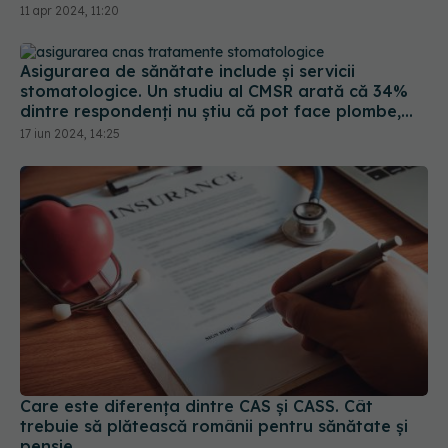
stomatologice. Un studiu al CMSR arată că 34%
dintre respondenți nu știu că pot face plombe,
extracții, detartraj sau tratamente gratuite
17 iun 2024, 14:25
Care este diferența dintre CAS și CASS. Cât
trebuie să plătească românii pentru sănătate și
pensie
05 feb 2024, 15:04