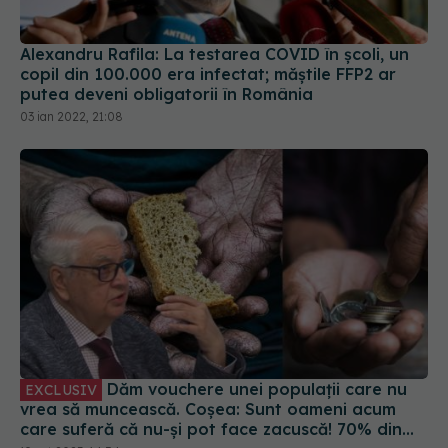
putea deveni obligatorii în România
03 ian 2022, 21:08
Dăm vouchere unei populații care nu
EXCLUSIV
vrea să muncească. Coșea: Sunt oameni acum
care suferă că nu-și pot face zacuscă! 70% din
populația României este în pericol de sărăcie
19 oct 2023, 14:54
cronică, oficial!