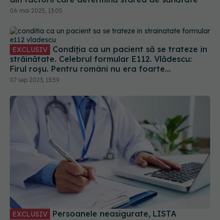
Condiția ca un pacient să se trateze în
EXCLUSIV
străinătate. Celebrul formular E112. Vlădescu:
Firul roșu. Pentru români nu era foarte
convenabil, dar era mai bine decât deloc
07 sep 2023, 13:59
Persoanele neasigurate, LISTA
EXCLUSIV
serviciilor medicale de care pot beneficia și
CONDIȚIA. Diferența dintre asigurați si
neasigurați. CNAS: 50 de lei pe persoană pe an
17 aug 2022, 17:54