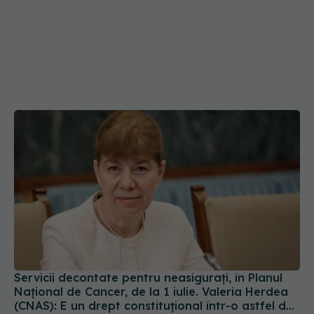
Servicii decontate pentru neasiguraţi, în Planul
Naţional de Cancer, de la 1 iulie. Valeria Herdea
(CNAS): E un drept constituţional într-o astfel de
boală. Nu e normal să moară atâţia oameni
11 apr 2024, 11:20
Asigurarea de sănătate include și servicii