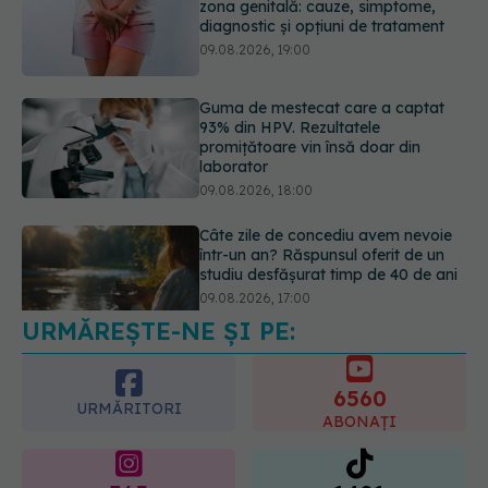
Guma de mestecat care a captat
93% din HPV. Rezultatele
promițătoare vin însă doar din
laborator
09.08.2026, 18:00
Câte zile de concediu avem nevoie
într-un an? Răspunsul oferit de un
studiu desfășurat timp de 40 de ani
09.08.2026, 17:00
URMĂREȘTE-NE ȘI PE:
Reclamele din platformele medicale
AI pot influența prescrierea
medicamentelor
6560
09.08.2026, 21:00
URMĂRITORI
ABONAȚI
365
1401
URMĂRITORI
URMĂRITORI
ARTICOLE SIMILARE