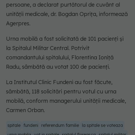
persoane, a declarat purtătorul de cuvânt al
unităţii medicale, dr. Bogdan Opriţa, informează
Agerpres.
Urna mobilă a fost solicitată de 101 pacienţi şi
la Spitalul Militar Central. Potrivit
comandantului spitalului, Florentina Ioniţă
Radu, sâmbătă au votat 100 de pacienţi.
La Institutul Clinic Fundeni au fost făcute,
sâmbătă, 118 solicitări pentru votul cu urna
mobilă, conform managerului unităţii medicale,
Carmen Orban.
spitale
fundeni
referendum familie
la spitale se voteaza
urna mobila
vot in spitale
spitalul floreasca
spitalul militar