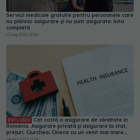
completă
12 aug 2023, 15:54
Cât costă o asigurare de sănătate în
EXCLUSIV
România. Asigurare privată și asigurare la stat,
prețuri. Ciurchea: Cineva cu un venit mai mare
plătește mai mult
04 mai 2023, 11:19