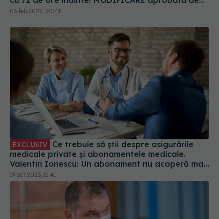
cu 72 de ore înainte! MODIFICARE aprobată de
Guvern
03 feb 2022, 20:41
Ce trebuie să știi despre asigurările
EXCLUSIV
medicale private și abonamentele medicale.
Valentin Ionescu: Un abonament nu acoperă mai
nimic. Vă induc în eroare
19 oct 2023, 11:41