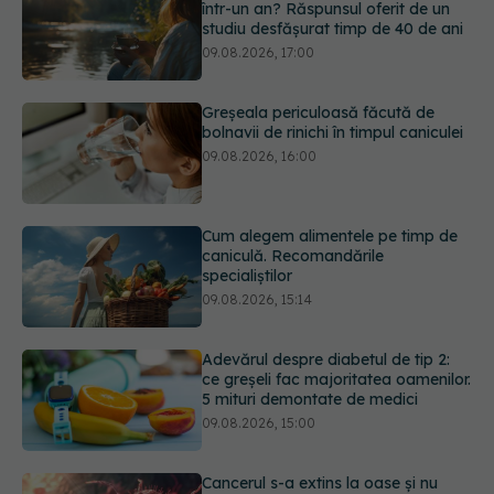
Greșeala periculoasă făcută de
bolnavii de rinichi în timpul caniculei
09.08.2026, 16:00
Cum alegem alimentele pe timp de
caniculă. Recomandările
specialiștilor
09.08.2026, 15:14
Adevărul despre diabetul de tip 2:
ce greșeli fac majoritatea oamenilor.
5 mituri demontate de medici
09.08.2026, 15:00
Cancerul s-a extins la oase și nu
numai. Starea lui Joe Biden s-a
înrăutățit. Fiul său dezvăluie cât de
gravă este boala
09.08.2026, 14:52