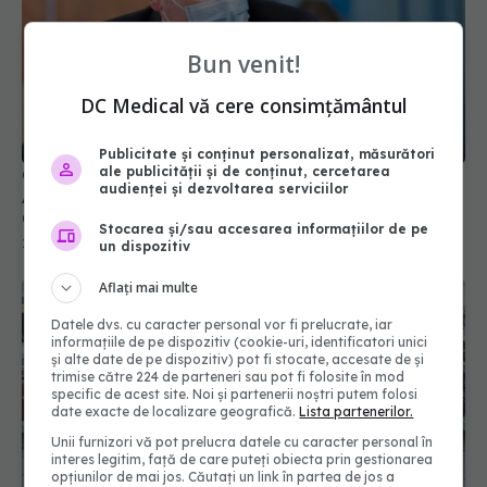
Bun venit!
DC Medical vă cere consimțământul
Publicitate și conținut personalizat, măsurători
ale publicității și de conținut, cercetarea
Cseke Attila, după 3 luni de mandat la MS:
audienței și dezvoltarea serviciilor
Aprovizionarea cu medicamente împotriva
COVID-19 și mai multe paturi ATI, ca obiective
Stocarea și/sau accesarea informațiilor de pe
principale
25 noi 2021, 12:13
un dispozitiv
Aflați mai multe
Datele dvs. cu caracter personal vor fi prelucrate, iar
informațiile de pe dispozitiv (cookie-uri, identificatori unici
și alte date de pe dispozitiv) pot fi stocate, accesate de și
trimise către 224 de parteneri sau pot fi folosite în mod
specific de acest site. Noi și partenerii noștri putem folosi
date exacte de localizare geografică.
Lista partenerilor.
Unii furnizori vă pot prelucra datele cu caracter personal în
interes legitim, față de care puteți obiecta prin gestionarea
opțiunilor de mai jos. Căutați un link în partea de jos a