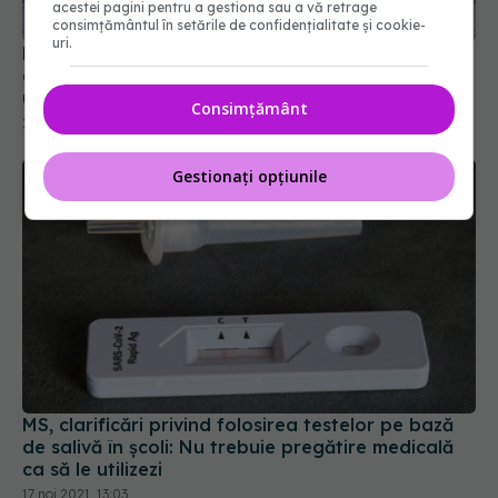
acestei pagini pentru a gestiona sau a vă retrage
consimțământul în setările de confidențialitate și cookie-
uri.
România, codașa UE în clasamentul privind
calitatea vieții și bunăstarea socială. Suntem pe
ultimul loc, după Ungaria și Bulgaria
Consimțământ
22 noi 2021, 11:48
Gestionați opțiunile
MS, clarificări privind folosirea testelor pe bază
de salivă în școli: Nu trebuie pregătire medicală
ca să le utilizezi
17 noi 2021, 13:03