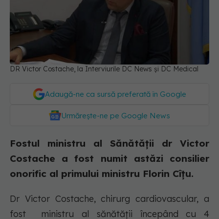
DR Victor Costache, la Interviurile DC News și DC Medical
Adaugă-ne ca sursă preferată în Google
Urmărește-ne pe Google News
Fostul ministru al Sănătății dr Victor
Costache a fost numit astăzi consilier
onorific al primului ministru Florin Cîțu.
Dr Victor Costache, chirurg cardiovascular, a
fost ministru al sănătății începând cu 4