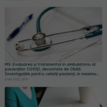
MS: Evaluarea și tratamentul în ambulatoriu al
pacienților COVID, decontate de CNAS.
Investigațiile pentru ceilalți pacienți, în maximum
5 zile
13 ian 2022, 13:50