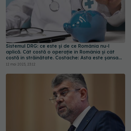
Sistemul DRG: ce este și de ce România nu-l
aplică. Cât costă o operație în România și cât
costă în străinătate. Costache: Asta este șansa
noastră
12 mai 2023, 23:12