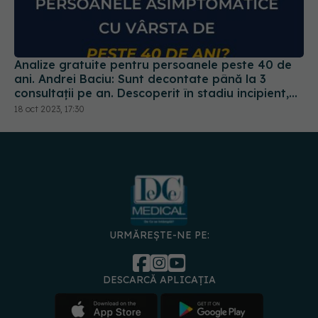
Analize gratuite pentru persoanele peste 40 de
ani. Andrei Baciu: Sunt decontate până la 3
consultații pe an. Descoperit în stadiu incipient,
cancerul poate fi tratat
18 oct 2023, 17:30
URMĂREȘTE-NE PE:
DESCARCĂ APLICAȚIA