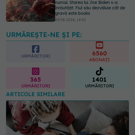
Câte zile de concediu avem nevoie
într-un an? Răspunsul oferit de un
studiu desfășurat timp de 40 de ani
09.08.2026, 17:00
URMĂREȘTE-NE ȘI PE:
6560
URMĂRITORI
ABONAȚI
365
1401
URMĂRITORI
URMĂRITORI
ARTICOLE SIMILARE