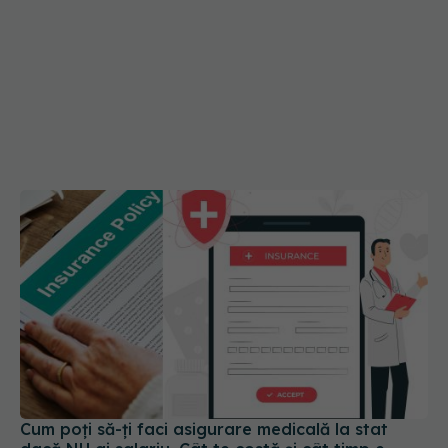
Cum poți să-ți faci asigurare medicală la stat
dacă NU ai salariu. Cât te costă și cât timp e
valabilă. Documentul AICI