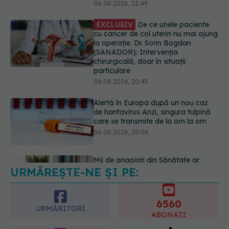
(SANADOR): Intervenția
chirurgicală, doar în situații
particulare
06.08.2026, 20:45
Alertă în Europa după un nou caz
de hantavirus Anzi, singura tulpină
care se transmite de la om la om
06.08.2026, 20:06
Mii de angajați din Sănătate ar
putea primi salarii mai mari.
Sindicatele cer schimbarea legii
06.08.2026, 19:26
URMĂREȘTE-NE ȘI PE:
Alergia la ambrozie: 4 lucruri
esențiale despre simptome,
prevenție și tratament, explicate de
6560
dr. Tudor Ciuhodaru
URMĂRITORI
ABONAȚI
07.08.2026, 08:21