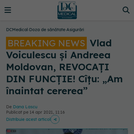
DCMedical
›
Doza de sănătate
›
Asigurări
Vlad
BREAKING NEWS
Voiculescu și Andreea
Moldovan, REVOCAȚI
DIN FUNCȚIE! Cîțu: „Am
înaintat cererea”
De
Dana Lascu
Publicat pe 14 apr 2021, 11:16
Distribuie acest articol