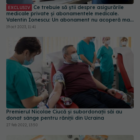
EXCLUSIV
medicale private și abonamentele medicale.
Valentin Ionescu: Un abonament nu acoperă mai
nimic. Vă induc în eroare
19 oct 2023, 11:41
Premierul Nicolae Ciucă și subordonații săi au
donat sânge pentru răniții din Ucraina
27 feb 2022, 13:50