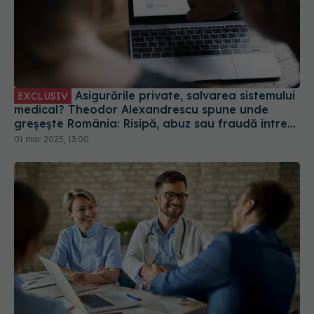
Asigurările private, salvarea sistemului
EXCLUSIV
medical? Theodor Alexandrescu spune unde
greșește România: Risipă, abuz sau fraudă între
8% - 40%. Noi suntem la partea superioară
01 mar 2025, 13:00
Ce trebuie să știi despre asigurările