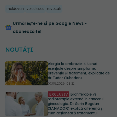
moldovan
voiculescu
revocati
Urmărește-ne și pe Google News -
abonează‑te!
NOUTĂȚI
EXCLUSIV
Brahiterapie vs
radioterapie externă în cancerul
ginecologic. Dr. Sorin Bogdan
(SANADOR) explică diferența și
cum acționează tratamentul
06.08.2026, 22:49
EXCLUSIV
De ce unele paciente
cu cancer de col uterin nu mai ajung
la operație. Dr. Sorin Bogdan