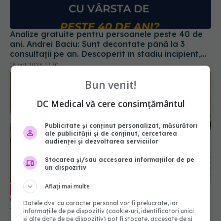
Analize gratuite pentru persoanele peste 40 de
ani. Andrei Baciu: Sunt decontate până la 3
consultații pe an. Descoperit în stadiu incipient,
cancerul poate fi tratat
18 oct 2023, 17:30
Bun venit!
DC Medical vă cere consimțământul
Publicitate și conținut personalizat, măsurători
ale publicității și de conținut, cercetarea
audienței și dezvoltarea serviciilor
Stocarea și/sau accesarea informațiilor de pe
un dispozitiv
De ce să alegem asigurările medicale
EXCLUSIV
Aflați mai multe
complementare. Tiberiu Maier: Luxul se cumpără
19 oct 2023, 13:31
Datele dvs. cu caracter personal vor fi prelucrate, iar
informațiile de pe dispozitiv (cookie-uri, identificatori unici
și alte date de pe dispozitiv) pot fi stocate, accesate de și