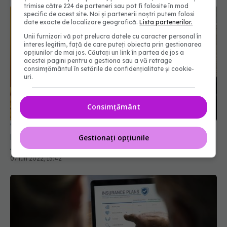
trimise către 224 de parteneri sau pot fi folosite în mod
specific de acest site. Noi și partenerii noștri putem folosi
date exacte de localizare geografică.
Lista partenerilor.
Unii furnizori vă pot prelucra datele cu caracter personal în
interes legitim, față de care puteți obiecta prin gestionarea
opțiunilor de mai jos. Căutați un link în partea de jos a
acestei pagini pentru a gestiona sau a vă retrage
consimțământul în setările de confidențialitate și cookie-
uri.
Consimțământ
Victimele accidentelor, despăgubite în funcție de
leziuni. Cât PLĂTEȘTI dacă faci accident. Vezi
AICI codul leziunilor și AMENDA
Gestionați opțiunile
07 iun 2022, 15:42