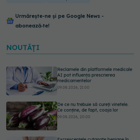
Urmărește-ne și pe Google News -
abonează‑te!
NOUTĂȚI
De ce nu trebuie să cureți vinetele.
Ce conține, de fapt, coaja lor
09.08.2026, 20:00
Excrescențele cutanate benigne în
zona genitală: cauze, simptome,
diagnostic și opțiuni de tratament
09.08.2026, 19:00
Guma de mestecat care a captat