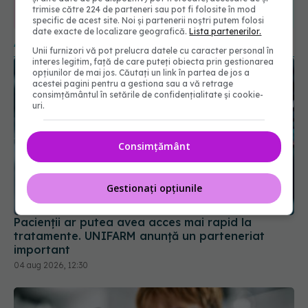
365
1401
trimise către 224 de parteneri sau pot fi folosite în mod
specific de acest site. Noi și partenerii noștri putem folosi
URMĂRITORI
URMĂRITORI
date exacte de localizare geografică.
Lista partenerilor.
ARTICOLE SIMILARE
Unii furnizori vă pot prelucra datele cu caracter personal în
interes legitim, față de care puteți obiecta prin gestionarea
opțiunilor de mai jos. Căutați un link în partea de jos a
acestei pagini pentru a gestiona sau a vă retrage
consimțământul în setările de confidențialitate și cookie-
uri.
Consimțământ
Gestionați opțiunile
Pacienții ar putea avea acces mai rapid la
tratamente. UNIFARM anunță un parteneriat
important
04 aug 2026, 12:30