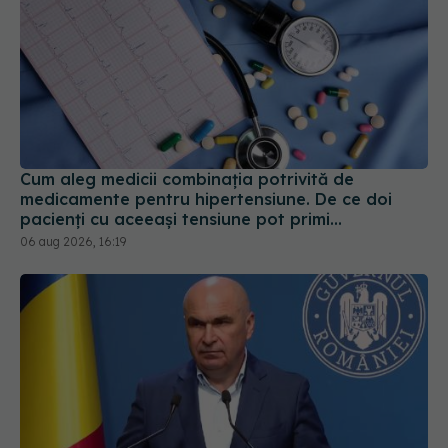
Cum aleg medicii combinația potrivită de
medicamente pentru hipertensiune. De ce doi
pacienți cu aceeași tensiune pot primi
tratamente diferite
06 aug 2026, 16:19