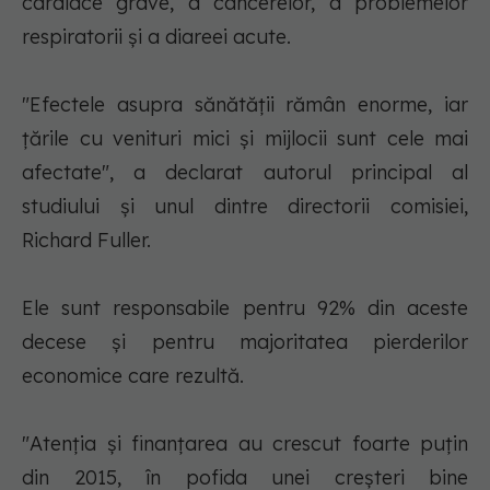
cardiace grave, a cancerelor, a problemelor
respiratorii şi a diareei acute.
"Efectele asupra sănătăţii rămân enorme, iar
ţările cu venituri mici şi mijlocii sunt cele mai
afectate", a declarat autorul principal al
studiului şi unul dintre directorii comisiei,
Richard Fuller.
Ele sunt responsabile pentru 92% din aceste
decese şi pentru majoritatea pierderilor
economice care rezultă.
"Atenţia şi finanţarea au crescut foarte puţin
din 2015, în pofida unei creşteri bine