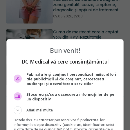
93% din HPV. Rezultatele
promițătoare vin însă doar din
laborator
09.08.2026, 18:00
Câte zile de concediu avem nevoie
într-un an? Răspunsul oferit de un
studiu desfășurat timp de 40 de ani
Bun venit!
09.08.2026, 17:00
DC Medical vă cere consimțământul
Reclamele din platformele medicale
AI pot influența prescrierea
Publicitate și conținut personalizat, măsurători
medicamentelor
ale publicității și de conținut, cercetarea
09.08.2026, 21:00
audienței și dezvoltarea serviciilor
URMĂREȘTE-NE ȘI PE:
Stocarea și/sau accesarea informațiilor de pe
un dispozitiv
6560
Aflați mai multe
URMĂRITORI
ABONAȚI
Datele dvs. cu caracter personal vor fi prelucrate, iar
informațiile de pe dispozitiv (cookie-uri, identificatori unici
și alte date de pe dispozitiv) pot fi stocate, accesate de și