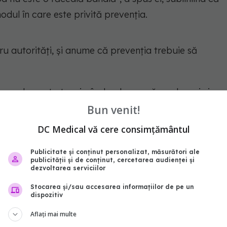
ul în care este privită prevenția.
ru autorități, și anume că prevenția trebuie să
bun randament atunci când se bazează pe dovezi și
ăugat Președintele Comisiei
de pentru Sănătate
Bun venit!
DC Medical vă cere consimțământul
cuție și impactul pozitiv al programele de
Publicitate și conținut personalizat, măsurători ale
publicității și de conținut, cercetarea audienței și
la nivel european - au demonstrat creșteri rapide
dezvoltarea serviciilor
lor și scăderi vizibile ale absenteismului și
Stocarea și/sau accesarea informațiilor de pe un
dispozitiv
Aflați mai multe
e o strategie eficientă pentru reducerea poverii