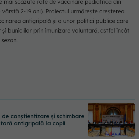
e mai scăzute rate de vaccinare pediatrică din
e vârstă 2-19 ani). Proiectul urmărește creșterea
cinarea antigripală și a unor politici publice care
r și buniciilor prin imunizare voluntară, astfel încât
 sezon.
lă de conștientizare și schimbare
tară antigripală la copii