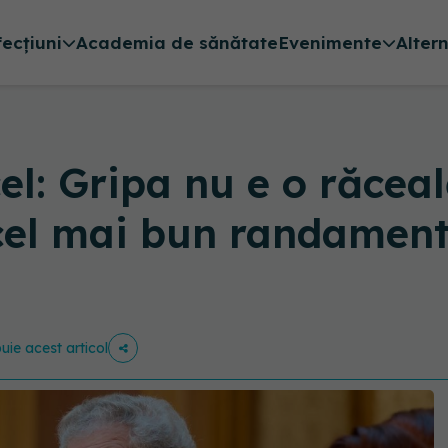
fecțiuni
Academia de sănătate
Evenimente
Alter
el: Gripa nu e o răcea
 cel mai bun randament
buie acest articol