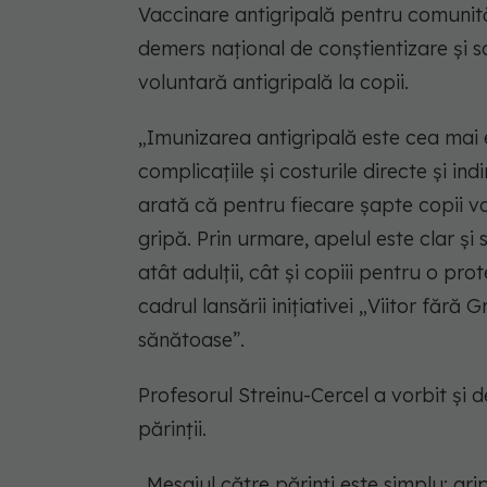
Vaccinare antigripală pentru comunită
demers național de conștientizare și 
voluntară antigripală la copii.
„Imunizarea antigripală este cea mai e
complicațiile și costurile directe și ind
arată că pentru fiecare șapte copii va
gripă. Prin urmare, apelul este clar și 
atât adulții, cât și copiii pentru o pro
cadrul lansării inițiativei „Viitor fără
sănătoase”.
Profesorul Streinu-Cercel a vorbit și 
părinții.
„Mesajul către părinți este simplu: gr