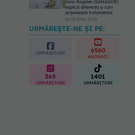
Sorin Bogdan (SANADOR)
explică diferența și cum
acționează tratamentul
06.08.2026, 22:49
URMĂREȘTE-NE ȘI PE:
Ashwagandha: 4 efecte
adverse potențial grave
07.08.2026, 11:03
6560
URMĂRITORI
ABONAȚI
365
1401
URMĂRITORI
URMĂRITORI