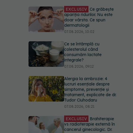
EXCLUSIV
Ce grăbește
apariția ridurilor. Nu este
doar vârsta. Ce spun
dermatologii
07.08.2026, 10:02
Ce se întâmplă cu
colesterolul când
consumăm lactate
integrale?
07.08.2026, 09:12
Alergia la ambrozie: 4
lucruri esențiale despre
simptome, prevenție și
tratament, explicate de dr.
Tudor Ciuhodaru
07.08.2026, 08:21
EXCLUSIV
Brahiterapie
vs radioterapie externă în
cancerul ginecologic. Dr.