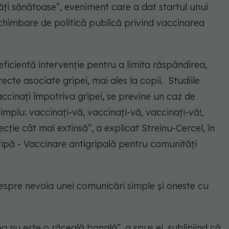
ți sănătoase”, eveniment care a dat startul unui
schimbare de politică publică privind vaccinarea
ficientă intervenție pentru a limita răspândirea,
irecte asociate gripei, mai ales la copii.
Studiile
ccinați împotriva gripei, se previne un caz de
simplu: vaccinați-vă, vaccinați-vă, vaccinați-vă!,
tecție cât mai extinsă”,
a explicat Streinu-Cercel, în
 Gripă - Vaccinare antigripală pentru comunități
despre nevoia unei comunicări simple și oneste cu
ipa nu este o răceală banală”,
a spus el, subliniind că