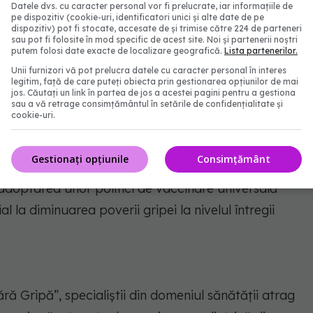
Datele dvs. cu caracter personal vor fi prelucrate, iar informațiile de
comunitar, cu beneficii directe asupra sănătății și
pe dispozitiv (cookie-uri, identificatori unici și alte date de pe
dispozitiv) pot fi stocate, accesate de și trimise către 224 de parteneri
 Implementarea programelor de vaccinare în școli și
sau pot fi folosite în mod specific de acest site. Noi și partenerii noștri
putem folosi date exacte de localizare geografică.
Lista partenerilor.
tele de acoperire, mai ales când este susținută de
Unii furnizori vă pot prelucra datele cu caracter personal în interes
sului. Pentru a maximiza impactul, este necesară o
legitim, față de care puteți obiecta prin gestionarea opțiunilor de mai
jos. Căutați un link în partea de jos a acestei pagini pentru a gestiona
temul de sănătate, sistemul educațional și
sau a vă retrage consimțământul în setările de confidențialitate și
cookie-uri.
rente și resurse adecvate. Investiția în vaccinarea
mii importante pe termen lung pentru sistemul de
Gestionați opțiunile
Consimțământ
 absenteismul, spitalizările și presiunea asupra
, adoptarea unor politici de vaccinare universală
 la diminuarea poverii gripei la nivelul întregii
 fără Gripă”, specialiștii din domeniul sănătății atrag