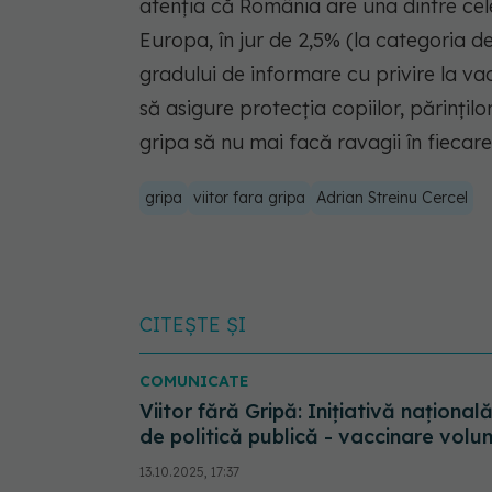
atenția că România are una dintre cel
Europa, în jur de 2,5% (la categoria d
gradului de informare cu privire la vac
să asigure protecția copiilor, părințilo
gripa să nu mai facă ravagii în fiecare
gripa
viitor fara gripa
Adrian Streinu Cercel
CITEȘTE ȘI
COMUNICATE
Viitor fără Gripă: Inițiativă naționa
de politică publică - vaccinare volun
13.10.2025, 17:37