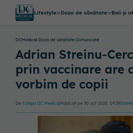
Lifestyle
Doza de sănătate
Boli și a
DCMedical
›
Doza de sănătate
›
Comunicate
Adrian Streinu-Cerc
prin vaccinare are
vorbim de copii
De
Echipa DC Medical
Publicat pe 30 oct 2025, 09:29
Distri