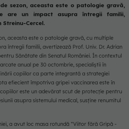
 de sezon, aceasta este o patologie gravă,
re are un impact asupra întregii familii,
n Streinu-Cercel.
on, aceasta este o patologie gravă, cu multiple
 întregii familii, avertizează Prof. Univ. Dr. Adrian
 pentru Sănătate din Senatul României. În contextul
arcate anual pe 30 octombrie, specialiștii în
ării copiilor ca parte integrantă a strategiei
pta efiecient împotriva gripei vaccinarea este în
 copiilor este un adevărat scut de protecție pentru
esiunii asupra sistemului medical, susține renumitul
iei, a avut loc masa rotundă “Viitor fără Gripă -