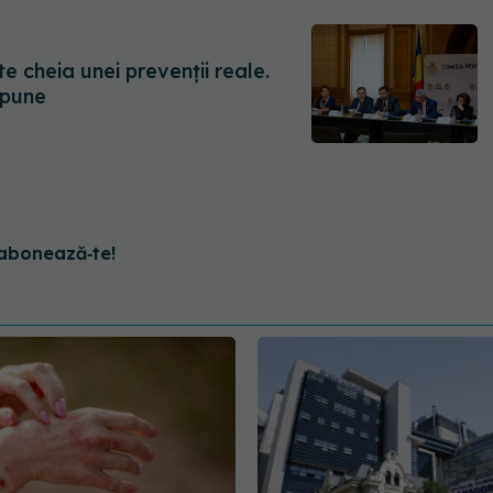
e cheia unei prevenții reale.
mpune
abonează‑te!