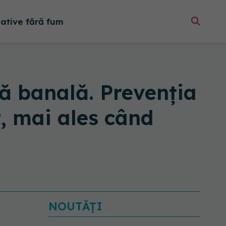
native fără fum
lă banală. Prevenția
, mai ales când
NOUTĂȚI