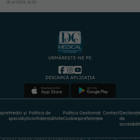
URMĂREȘTE-NE PE:
DESCARCĂ APLICAȚIA
spre
Medici și
Politica de
Politica
Gestionați
Contact
Declarați
specialiști
confidențialitate
Cookies
preferințele
de
accesibili
© 2026 PRESS MEDIA ELECTRONIC S.R.L. Toate drepturile rezervate