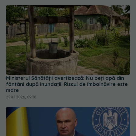
Ministerul Sănătății avertizează: Nu beți apă din
fântâni după inundații! Riscul de îmbolnăvire este
mare
22 iul 2026, 09:38