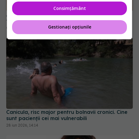
tumori și boala a ajuns la oase
Consimțământ
04 aug 2026, 11:27
Gestionați opțiunile
Canicula, risc major pentru bolnavii cronici. Cine
sunt pacienții cei mai vulnerabili
28 iun 2026, 14:14