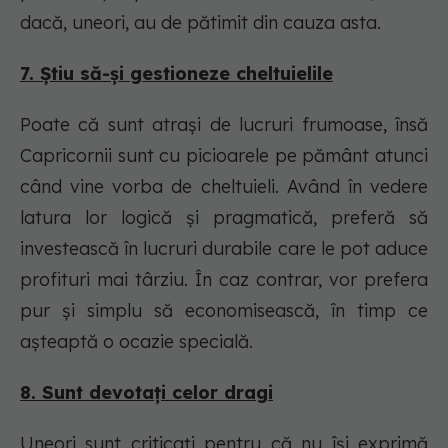
dacă, uneori, au de pătimit din cauza asta.
7. Știu să-și gestioneze cheltuielile
Poate că sunt atrași de lucruri frumoase, însă
Capricornii sunt cu picioarele pe pământ atunci
când vine vorba de cheltuieli. Având în vedere
latura lor logică și pragmatică, preferă să
investească în lucruri durabile care le pot aduce
profituri mai târziu. În caz contrar, vor prefera
pur și simplu să economisească, în timp ce
așteaptă o ocazie specială.
8. Sunt devotați celor dragi
Uneori sunt criticați pentru că nu își exprimă