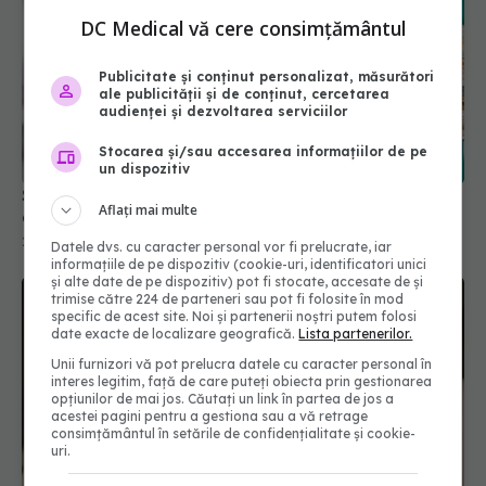
DC Medical vă cere consimțământul
Publicitate și conținut personalizat, măsurători
ale publicității și de conținut, cercetarea
audienței și dezvoltarea serviciilor
Spitalele și serviciile de ambulanță pot începe
Stocarea și/sau accesarea informațiilor de pe
angajările. Guvernul a dat undă verde
un dispozitiv
28 iul 2026, 20:50
Aflați mai multe
Datele dvs. cu caracter personal vor fi prelucrate, iar
informațiile de pe dispozitiv (cookie-uri, identificatori unici
și alte date de pe dispozitiv) pot fi stocate, accesate de și
trimise către 224 de parteneri sau pot fi folosite în mod
specific de acest site. Noi și partenerii noștri putem folosi
date exacte de localizare geografică.
Lista partenerilor.
Unii furnizori vă pot prelucra datele cu caracter personal în
interes legitim, față de care puteți obiecta prin gestionarea
opțiunilor de mai jos. Căutați un link în partea de jos a
acestei pagini pentru a gestiona sau a vă retrage
consimțământul în setările de confidențialitate și cookie-
uri.
Alina Pușcău, diagnostic devastator! Am cinci