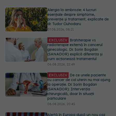
EXCLUSIV
Brahiterapie vs
radioterapie externă în cancerul
ginecologic. Dr. Sorin Bogdan
(SANADOR) explică diferența și
cum acționează tratamentul
06.08.2026, 22:49
EXCLUSIV
De ce unele paciente
cu cancer de col uterin nu mai ajung
la operație. Dr. Sorin Bogdan
(SANADOR): Intervenția
chirurgicală, doar în situații
particulare
06.08.2026, 20:45
Alertă în Europa după un nou caz
de hantavirus Anzi, singura tulpină
care se transmite de la om la om
06.08.2026, 20:06
Mii de angajați din Sănătate ar