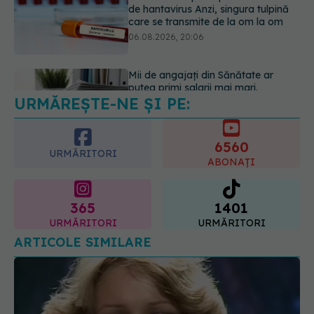
putea primi salarii mai mari.
Sindicatele cer schimbarea legii
06.08.2026, 19:26
URMĂREȘTE-NE ȘI PE:
Alergia la ambrozie: 4 lucruri
esențiale despre simptome,
prevenție și tratament, explicate de
6560
dr. Tudor Ciuhodaru
URMĂRITORI
ABONAȚI
07.08.2026, 08:21
365
1401
URMĂRITORI
URMĂRITORI
ARTICOLE SIMILARE