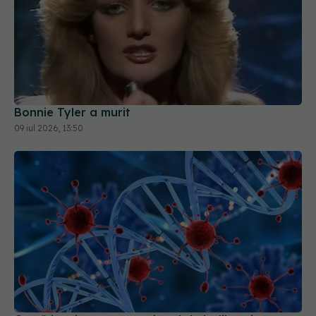
Bonnie Tyler a murit
09 iul 2026, 13:50
Cum își amintește organismul de bolile prin care
ai trecut
20 iul 2026, 22:38