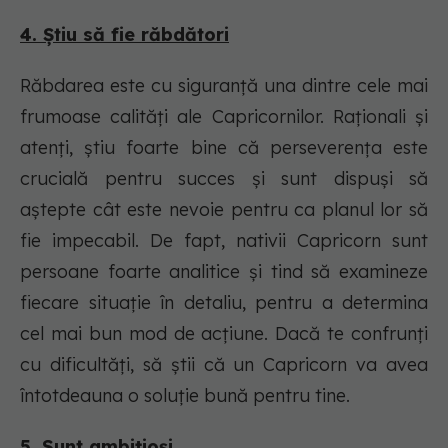
4. Știu să fie răbdători
Răbdarea este cu siguranță una dintre cele mai
frumoase calități ale Capricornilor. Raționali și
atenți, știu foarte bine că perseverența este
crucială pentru succes și sunt dispuși să
aștepte cât este nevoie pentru ca planul lor să
fie impecabil. De fapt, nativii Capricorn sunt
persoane foarte analitice și tind să examineze
fiecare situație în detaliu, pentru a determina
cel mai bun mod de acțiune. Dacă te confrunți
cu dificultăți, să știi că un Capricorn va avea
întotdeauna o soluție bună pentru tine.
5. Sunt ambițioși