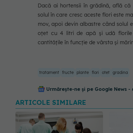
Dacă ai hortensii în grădină, află c
solul în care cresc aceste flori este m
mov, apoi devin albastre când solul 
oțet cu 4 litri de apă și udă floril
cantitățile în funcție de vârsta și mări
tratament
fructe
plante
flori
otet
gradina
Urmărește-ne și pe Google News - 
ARTICOLE SIMILARE