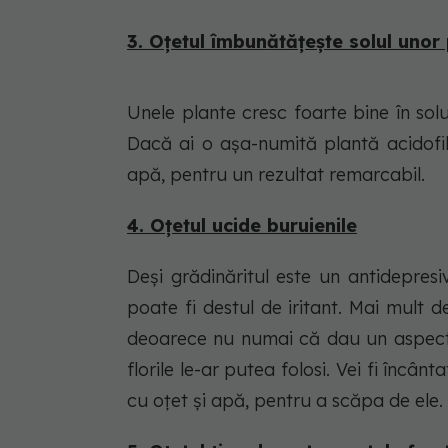
3. Oțetul îmbunătățește solul unor
Unele plante cresc foarte bine în solu
Dacă ai o așa-numită plantă acidofil
apă, pentru un rezultat remarcabil.
4. Oțetul ucide buruienile
Deși grădinăritul este un antidepres
poate fi destul de iritant. Mai mult d
deoarece nu numai că dau un aspect h
florile le-ar putea folosi. Vei fi încânt
cu oțet și apă, pentru a scăpa de ele.