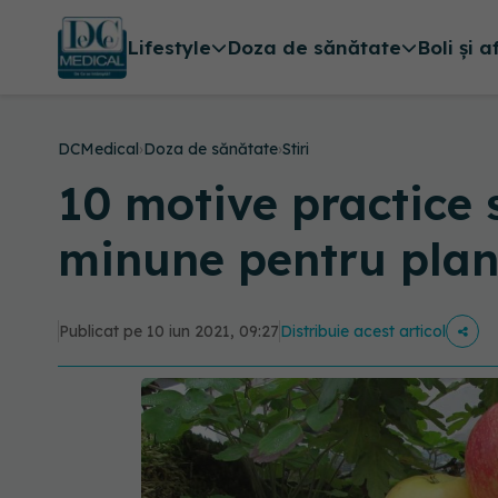
Lifestyle
Doza de sănătate
Boli și a
DCMedical
›
Doza de sănătate
›
Stiri
10 motive practice 
minune pentru plant
Publicat pe 10 iun 2021, 09:27
Distribuie acest articol