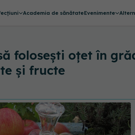
fecțiuni
Academia de sănătate
Evenimente
Alter
să folosești oțet în gr
e și fructe