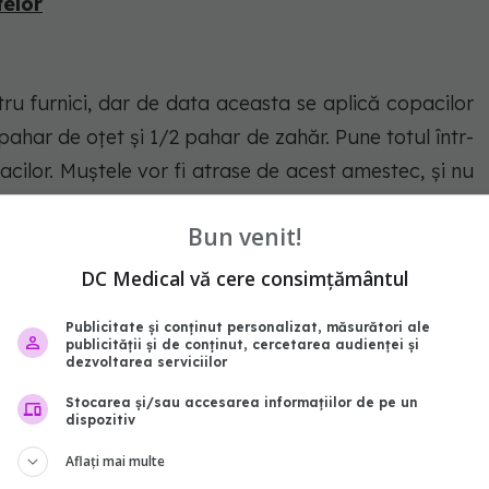
telor
tru furnici, dar de data aceasta se aplică copacilor
pahar de oțet și 1/2 pahar de zahăr. Pune totul într-
cilor. Muștele vor fi atrase de acest amestec, și nu
Bun venit!
rădinărit
DC Medical vă cere consimțământul
dus de curățat eficient, așa că nu vei fi surprins să
Publicitate și conținut personalizat, măsurători ale
publicității și de conținut, cercetarea audienței și
eltele de grădină cu oțet.
dezvoltarea serviciilor
Stocarea și/sau accesarea informațiilor de pe un
dispozitiv
i pot invada grădina, împiedicând ca plantele tale să
Aflați mai multe