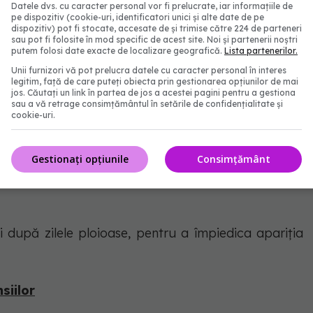
să stropești aceste ciuperci cu un amestec de apă și
Datele dvs. cu caracter personal vor fi prelucrate, iar informațiile de
pe dispozitiv (cookie-uri, identificatori unici și alte date de pe
ntele preferate.
dispozitiv) pot fi stocate, accesate de și trimise către 224 de parteneri
sau pot fi folosite în mod specific de acest site. Noi și partenerii noștri
putem folosi date exacte de localizare geografică.
Lista partenerilor.
Unii furnizori vă pot prelucra datele cu caracter personal în interes
legitim, față de care puteți obiecta prin gestionarea opțiunilor de mai
jos. Căutați un link în partea de jos a acestei pagini pentru a gestiona
i tind să dezvolte urme de calcar care nu sunt deloc
sau a vă retrage consimțământul în setările de confidențialitate și
cookie-uri.
este foarte ușoară datorită oțetului. Trebuie doar să
lb pentru câteva minute. Clătește bine și lasă-le să
Gestionați opțiunile
Consimțământ
ii după zilele ploioase, pentru a împiedica apariția
siilor