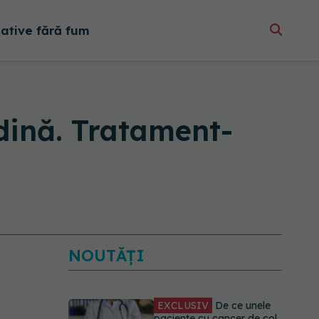
native fără fum
ădină. Tratament-
NOUTĂȚI
EXCLUSIV
De ce unele
paciente cu cancer de col