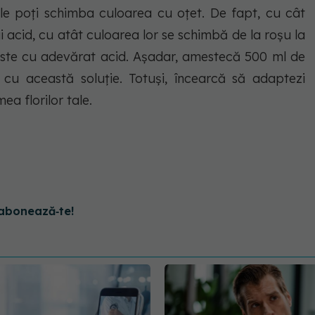
ă le poți schimba culoarea cu oțet. De fapt, cu cât
ai acid, cu atât culoarea lor se schimbă de la roșu la
este cu adevărat acid. Așadar, amestecă 500 ml de
e cu această soluție. Totuși, încearcă să adaptezi
mea florilor tale.
abonează‑te!