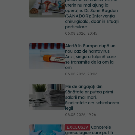
uterin nu mai ajung la
operație. Dr. Sorin Bogdan
(SANADOR): Intervenția
chirurgicală, doar în situații
particulare
06.08.2026, 20:45
Alertă în Europa după un
nou caz de hantavirus
Anzi, singura tulpină care
se transmite de la om la
om
06.08.2026, 20:06
Mii de angajați din
Sănătate ar putea primi
salarii mai mari.
Sindicatele cer schimbarea
legii
06.08.2026, 19:26
EXCLUSIV
Cancerele
ginecologice care pot fi