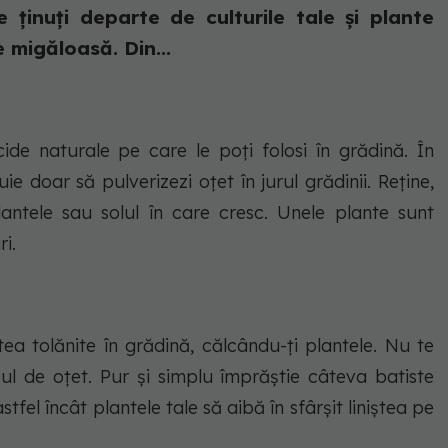
e ținuți departe de culturile tale și plante
 migăloasă. Din...
cide naturale pe care le poți folosi în grădină. În
buie doar să pulverizezi oțet în jurul grădinii. Reține,
lantele sau solul în care cresc. Unele plante sunt
i.
tea tolănite în grădină, călcându-ți plantele. Nu te
sul de oțet. Pur și simplu împrăștie câteva batiste
stfel încât plantele tale să aibă în sfârșit liniștea pe