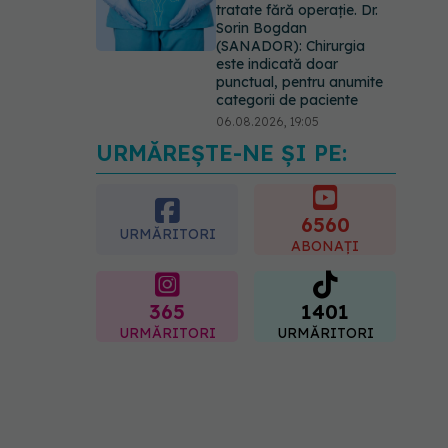
tratate fără operație. Dr.
Sorin Bogdan
(SANADOR): Chirurgia
este indicată doar
punctual, pentru anumite
categorii de paciente
06.08.2026, 19:05
URMĂREȘTE-NE ȘI PE:
EXCLUSIV
Brahiterapie
vs radioterapie externă în
cancerul ginecologic. Dr.
Sorin Bogdan (SANADOR)
6560
URMĂRITORI
explică diferența și cum
ABONAȚI
acționează tratamentul
06.08.2026, 22:49
365
1401
URMĂRITORI
URMĂRITORI