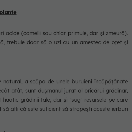
 plante
ri acide (camelii sau chiar primule, dar și zmeură).
ă, trebuie doar să o uzi cu un amestec de oțet și
iv natural, a scăpa de unele buruieni încăpățânate
ecât atât, sunt dușmanul jurat al oricărui grădinar,
aotic grădinii tale, dar și "sug" resursele pe care
at să afli că este suficient să stropești aceste ierburi