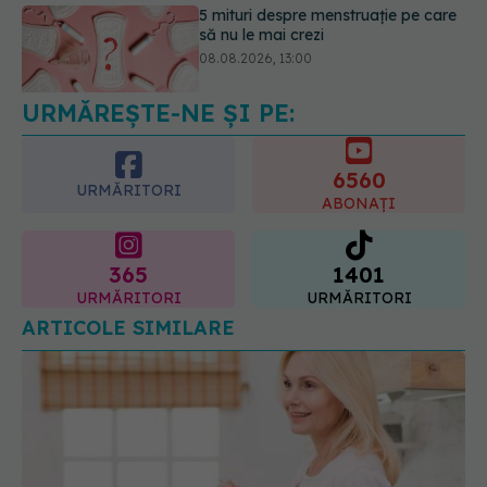
Medicamentul folosit de peste 60 de
ani care acționează într-un loc
neașteptat
08.08.2026, 16:00
URMĂREȘTE-NE ȘI PE:
6560
URMĂRITORI
ABONAȚI
365
1401
URMĂRITORI
URMĂRITORI
ARTICOLE SIMILARE