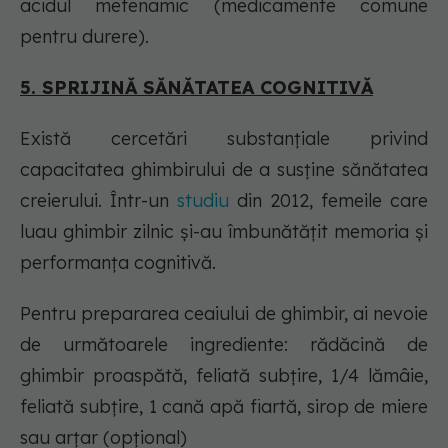
acidul mefenamic (medicamente comune
pentru durere).
5. SPRIJINĂ SĂNĂTATEA COGNITIVĂ
Există cercetări substanțiale privind
capacitatea ghimbirului de a susține sănătatea
creierului. Într-un
studiu
din 2012, femeile care
luau ghimbir zilnic și-au îmbunătățit memoria și
performanța cognitivă.
Pentru prepararea ceaiului de ghimbir, ai nevoie
de următoarele ingrediente: rădăcină de
ghimbir proaspătă, feliată subțire, 1/4 lămâie,
feliată subțire, 1 cană apă fiartă, sirop de miere
sau arțar (opțional)