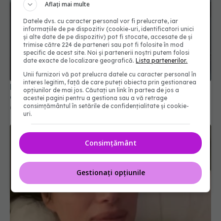
Aflați mai multe
Datele dvs. cu caracter personal vor fi prelucrate, iar
informațiile de pe dispozitiv (cookie-uri, identificatori unici
și alte date de pe dispozitiv) pot fi stocate, accesate de și
trimise către 224 de parteneri sau pot fi folosite în mod
specific de acest site. Noi și partenerii noștri putem folosi
date exacte de localizare geografică.
Lista partenerilor.
Unii furnizori vă pot prelucra datele cu caracter personal în
interes legitim, față de care puteți obiecta prin gestionarea
PNRR: 174 de milioane de lei pentru sănătate într-
opțiunilor de mai jos. Căutați un link în partea de jos a
o singură săptămână. Ce spitale primesc bani
acestei pagini pentru a gestiona sau a vă retrage
consimțământul în setările de confidențialitate și cookie-
07 aug 2026, 16:41
uri.
Consimțământ
Gestionați opțiunile