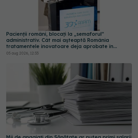
Pacienții români, blocați la „semaforul”
administrativ. Cât mai așteaptă România
tratamentele inovatoare deja aprobate în
Europa
05 aug 2026, 12:33
Mii de angajați din Sănătate ar putea primi salarii