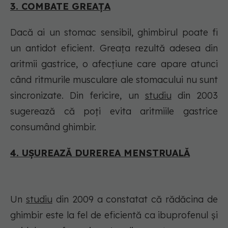
3. COMBATE GREAȚA
Dacă ai un stomac sensibil, ghimbirul poate fi
un antidot eficient. Greața rezultă adesea din
aritmii gastrice, o afecțiune care apare atunci
când ritmurile musculare ale stomacului nu sunt
sincronizate. Din fericire, un
studiu
din 2003
sugerează că poți evita aritmiile gastrice
consumând ghimbir.
4. UȘUREAZĂ DUREREA MENSTRUALĂ
Un
studiu
din 2009 a constatat că rădăcina de
ghimbir este la fel de eficientă ca ibuprofenul și