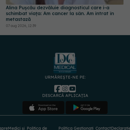
Alina Pușcău dezvăluie diagnosticul care i-a
schimbat viața: Am cancer la sân. Am intrat în
metastază
07 aug 2026, 12:39
URMĂREȘTE-NE PE:
DESCARCĂ APLICAȚIA
spre
Medici și
Politica de
Politica
Gestionați
Contact
Declarați