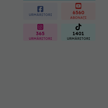
caloriile ca să slăbim? Ce
se schimbă în era
medicamentelor GLP-1
6560
URMĂRITORI
09.08.2026, 12:00
ABONAȚI
365
1401
URMĂRITORI
URMĂRITORI