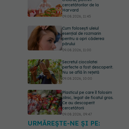
cercetătorilor de la
Harvard
09.08.2026, 11:45
Cum folosești uleiul
esențial de rozmarin
pentru a opri căderea
părului
09.08.2026, 11:00
Secretul ciocolatei
perfecte a fost descoperit.
Nu se află în rețetă
09.08.2026, 10:00
Plasticul pe care îl folosim
zilnic, legat de ficatul gras.
Ce au descoperit
cercetătorii
09.08.2026, 09:47
URMĂREȘTE-NE ȘI PE:
Mai trebuie să numărăm