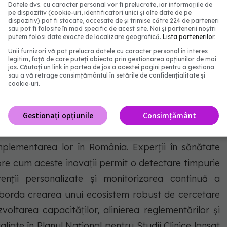
Datele dvs. cu caracter personal vor fi prelucrate, iar informațiile de
pe dispozitiv (cookie-uri, identificatori unici și alte date de pe
Alexandra Gătej – Vicepreședinte, Institutul Aspen
dispozitiv) pot fi stocate, accesate de și trimise către 224 de parteneri
sau pot fi folosite în mod specific de acest site. Noi și partenerii noștri
putem folosi date exacte de localizare geografică.
Lista partenerilor.
Unii furnizori vă pot prelucra datele cu caracter personal în interes
Noile Tehnologii în Sănătate
legitim, față de care puteți obiecta prin gestionarea opțiunilor de mai
jos. Căutați un link în partea de jos a acestei pagini pentru a gestiona
sau a vă retrage consimțământul în setările de confidențialitate și
e, medicina preventivă a devenit o piatră de temelie
cookie-uri.
cronice, îmbunătățirea sănătății populației și
va explora modul în care tehnologiile de ultimă oră
Gestionați opțiunile
Consimțământ
), dispozitivele purtabile, telemedicina și genomica –
implementarea lor în România. Experții în sănătate
pre cum aceste inovații permit o detectare timpurie
venții personalizate și monitorizarea continuă a
aborda crearea unui ecosistem robust de cercetare
oltarea capacităților, alinierea reglementărilor și
taliate în Planul Național pentru Studii Clinice lansat