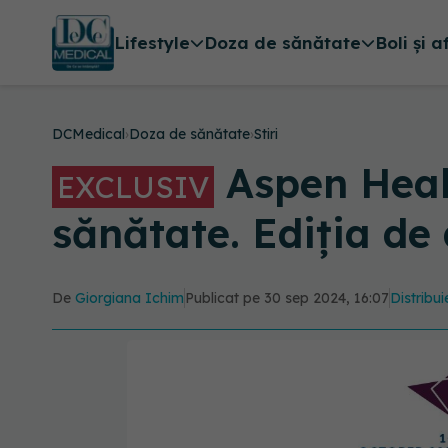
Lifestyle
Doza de sănătate
Boli și a
DCMedical
›
Doza de sănătate
›
Stiri
Aspen Healt
EXCLUSIV
sănătate. Ediția de 
De
Giorgiana Ichim
Publicat pe 30 sep 2024, 16:07
Distribui