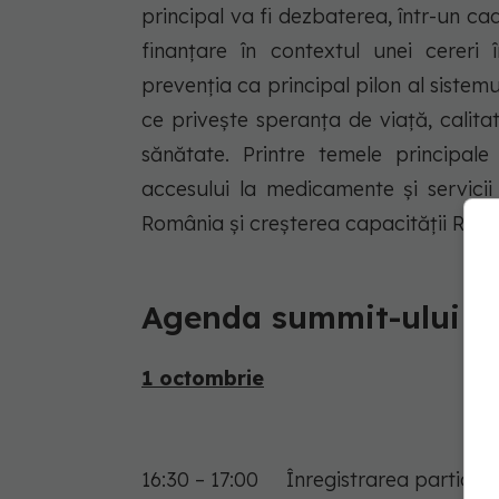
principal va fi dezbaterea, într-un cad
finanțare în contextul unei cereri
prevenția ca principal pilon al sistemu
ce privește speranța de viață, calitat
sănătate. Printre temele principa
accesului la medicamente și servicii
România și creșterea capacității Româ
Agenda summit-ului
1 octombrie
16:30 – 17:00 Înregistrarea participa