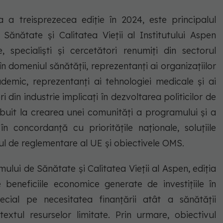
 a treisprezecea ediție în 2024, este principalul
ănătate și Calitatea Vieții al Institutului Aspen
 specialiști și cercetători renumiți din sectorul
în domeniul sănătății, reprezentanți ai organizațiilor
emic, reprezentanți ai tehnologiei medicale și ai
i din industrie implicați în dezvoltarea politicilor de
ribuit la crearea unei comunități a programului și a
n concordanță cu prioritățile naționale, soluțiile
l de reglementare al UE și obiectivele OMS.
ului de Sănătate și Calitatea Vieții al Aspen, ediția
eneficiile economice generate de investițiile în
ecial pe necesitatea finanțării atât a sănătății
textul resurselor limitate. Prin urmare, obiectivul