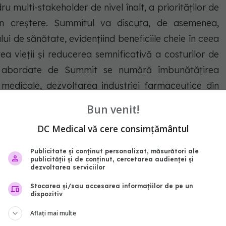
ru multi-stakeholder de nivel înalt, a priorităților de
 în creștere. Summitul va discuta, de asemenea,
lui de sănătate, evidențiind beneficiile cheie în ceea
ea vieții și reducerea semnificativă a costurilor de
le abordate de Summit se numără îmbunătățirea
 medicale, dezvoltarea industriei farmaceutice din
niei pentru cercetarea clinică.
Bun venit!
DC Medical vă cere consimțământul
Publicitate și conținut personalizat, măsurători ale
publicității și de conținut, cercetarea audienței și
dezvoltarea serviciilor
Stocarea și/sau accesarea informațiilor de pe un
dispozitiv
Aflați mai multe
nților & Cafea