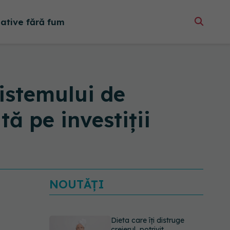
native fără fum
istemului de
ă pe investiții
NOUTĂȚI
Dieta care îți distruge
creierul, potrivit