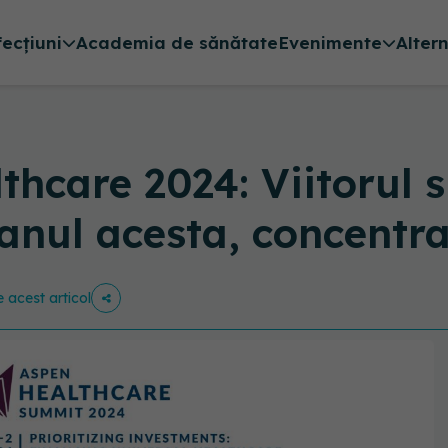
fecțiuni
Academia de sănătate
Evenimente
Alter
hcare 2024: Viitorul s
anul acesta, concentrat
e acest articol