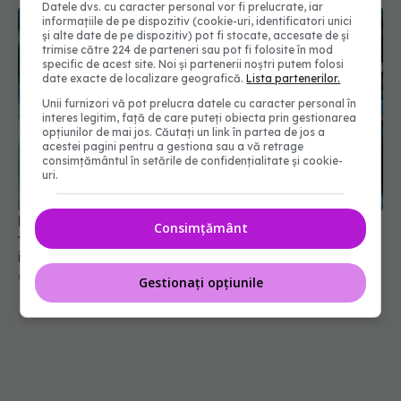
Datele dvs. cu caracter personal vor fi prelucrate, iar
informațiile de pe dispozitiv (cookie-uri, identificatori unici
și alte date de pe dispozitiv) pot fi stocate, accesate de și
trimise către 224 de parteneri sau pot fi folosite în mod
specific de acest site. Noi și partenerii noștri putem folosi
date exacte de localizare geografică.
Lista partenerilor.
Unii furnizori vă pot prelucra datele cu caracter personal în
interes legitim, față de care puteți obiecta prin gestionarea
opțiunilor de mai jos. Căutați un link în partea de jos a
acestei pagini pentru a gestiona sau a vă retrage
consimțământul în setările de confidențialitate și cookie-
uri.
Pacienții ar putea avea acces mai rapid la
Consimțământ
tratamente. UNIFARM anunță un parteneriat
important
04 aug 2026, 12:30
Gestionați opțiunile