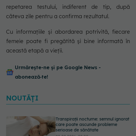
repetarea testului, indiferent de tip, după
câteva zile pentru a confirma rezultatul.
Cu informațiile și abordarea potrivită, fiecare
femeie poate fi pregătită și bine informată în
această etapă a vieții.
Urmărește-ne și pe Google News -
abonează‑te!
NOUTĂȚI
Ce poți mânca și ce trebuie să eviți
dacă ai gastrită: exemplu de meniu
care reduce inflamația stomacului