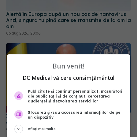
Alertă în Europa după un nou caz de hantavirus
Anzi, singura tulpină care se transmite de la om la
om
06 aug 2026, 20:06
Bun venit!
DC Medical vă cere consimțământul
Publicitate și conținut personalizat, măsurători
ale publicității și de conținut, cercetarea
audienței și dezvoltarea serviciilor
Stocarea și/sau accesarea informațiilor de pe
Ilie Bolojan, anunț despre spitale în contextul
un dispozitiv
crizei energetice
Aflați mai multe
06 aug 2026, 15:24