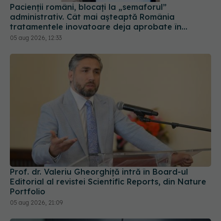
Pacienții români, blocați la „semaforul”
administrativ. Cât mai așteaptă România
tratamentele inovatoare deja aprobate în
Europa
05 aug 2026, 12:33
Prof. dr. Valeriu Gheorghiță intră în Board-ul
Editorial al revistei Scientific Reports, din Nature
Portfolio
05 aug 2026, 21:09