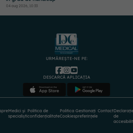
04 aug 2026, 10:33
URMĂREȘTE-NE PE:
DESCARCĂ APLICAȚIA
spre
Medici și
Politica de
Politica
Gestionați
Contact
Declarați
specialiști
confidențialitate
Cookies
preferințele
de
accesibili