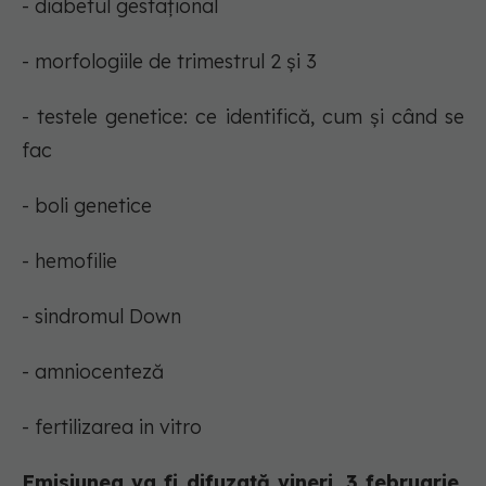
- diabetul gestațional
- morfologiile de trimestrul 2 și 3
- testele genetice: ce identifică, cum și când se
fac
- boli genetice
- hemofilie
- sindromul Down
- amniocenteză
- fertilizarea in vitro
Emisiunea va fi difuzată vineri, 3 februarie,