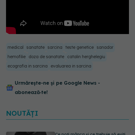
medical
sanatate
sarcina
teste genetice
sanador
hemofilie
doza de sanatate
catalin herghelegiu
ecografia in sarcina
evaluarea in sarcina
Urmărește-ne și pe Google News -
abonează‑te!
NOUTĂȚI
Ce poți mânca și ce trebuie să eviți