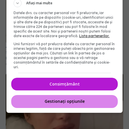
Aflați mai multe
Datele dvs. cu caracter personal vor fi prelucrate, iar
informațiile de pe dispozitiv (cookie-uri, identificatori unici
și alte date de pe dispozitiv) pot fi stocate, accesate de și
trimise către 224 de parteneri sau pot fi folosite în mod
specific de acest site. Noi și partenerii noștri putem folosi
date exacte de localizare geografică.
Lista partenerilor.
Unii furnizori vă pot prelucra datele cu caracter personal în
Alina Pușcău dezvăluie diagnosticul care i-a
interes legitim, față de care puteți obiecta prin gestionarea
schimbat viața: Am cancer la sân. Am intrat în
opțiunilor de mai jos. Căutați un link în partea de jos a
metastază
acestei pagini pentru a gestiona sau a vă retrage
consimțământul în setările de confidențialitate și cookie-
07 aug 2026, 12:39
uri.
Consimțământ
Gestionați opțiunile