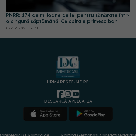
PNRR: 174 de milioane de lei pentru sănătate într-
o singură săptămână. Ce spitale primesc bani
07 aug 2026, 16:41
URMĂREȘTE-NE PE:
DESCARCĂ APLICAȚIA
spre
Medici și
Politica de
Politica
Gestionați
Contact
Declarați