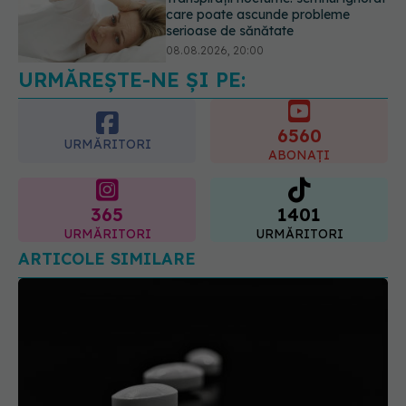
care poate ascunde probleme
serioase de sănătate
08.08.2026, 20:00
URMĂREȘTE-NE ȘI PE:
6560
URMĂRITORI
ABONAȚI
365
1401
URMĂRITORI
URMĂRITORI
ARTICOLE SIMILARE