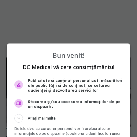
Bun venit!
DC Medical vă cere consimțământul
Publicitate și conținut personalizat, măsurători
ale publicității și de conținut, cercetarea
audienței și dezvoltarea serviciilor
Stocarea și/sau accesarea informațiilor de pe
un dispozitiv
Aflați mai multe
Tragedie în lumea medicală. Cine este tânăra
Datele dvs. cu caracter personal vor fi prelucrate, iar
informațiile de pe dispozitiv (cookie-uri, identificatori unici
doctoriță care și-a pierdut viața în accidentul din