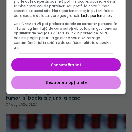
și alte date de pe dispozitiv) pot fi stocate, accesate de și
Masivul Caraiman
trimise către 224 de parteneri sau pot fi folosite în mod
13 iul 2026, 10:38
specific de acest site. Noi și partenerii noștri putem folosi
date exacte de localizare geografică.
Lista partenerilor.
Unii furnizori vă pot prelucra datele cu caracter personal în
interes legitim, față de care puteți obiecta prin gestionarea
opțiunilor de mai jos. Căutați un link în partea de jos a
acestei pagini pentru a gestiona sau a vă retrage
consimțământul în setările de confidențialitate și cookie-
uri.
Consimțământ
Gestionați opțiunile
Alina Pușcău, diagnostic devastator! Am cinci
tumori și boala a ajuns la oase
04 aug 2026, 11:27