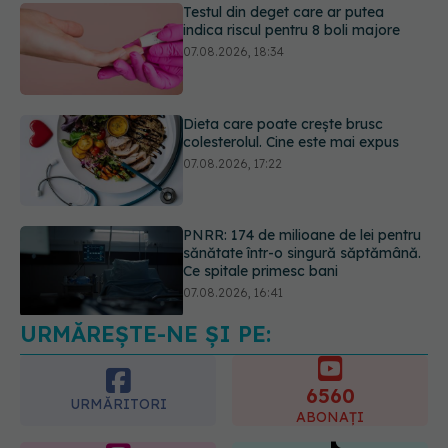
Testul din deget care ar putea
indica riscul pentru 8 boli majore
07.08.2026, 18:34
Dieta care poate crește brusc
colesterolul. Cine este mai expus
07.08.2026, 17:22
PNRR: 174 de milioane de lei pentru
sănătate într-o singură săptămână.
Ce spitale primesc bani
07.08.2026, 16:41
URMĂREȘTE-NE ȘI PE:
Ce spune culoarea ta preferată
despre vârsta pe care o ai. Care
este "codul cromatic" al generațiilor
6560
07.08.2026, 21:29
URMĂRITORI
ABONAȚI