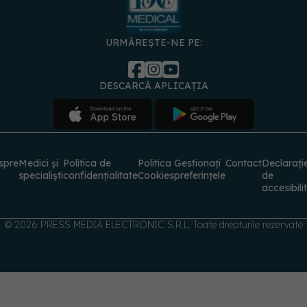
URMĂREȘTE-NE PE:
DESCARCĂ APLICAȚIA
spre
Medici și
Politica de
Politica
Gestionați
Contact
Declarați
specialiști
confidențialitate
Cookies
preferințele
de
accesibili
© 2026 PRESS MEDIA ELECTRONIC S.R.L. Toate drepturile rezervate