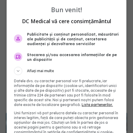
Bun venit!
DC Medical vă cere consimțământul
Publicitate și conținut personalizat, măsurători
ale publicității și de conținut, cercetarea
audienței și dezvoltarea serviciilor
Stocarea și/sau accesarea informațiilor de pe
un dispozitiv
Aflați mai multe
Datele dvs. cu caracter personal vor fi prelucrate, iar
informațiile de pe dispozitiv (cookie-uri, identificatori unici
și alte date de pe dispozitiv) pot fi stocate, accesate de și
trimise către 224 de parteneri sau pot fi folosite în mod
specific de acest site. Noi și partenerii noștri putem folosi
date exacte de localizare geografică.
Lista partenerilor.
Unii furnizori vă pot prelucra datele cu caracter personal în
interes legitim, față de care puteți obiecta prin gestionarea
opțiunilor de mai jos. Căutați un link în partea de jos a
acestei pagini pentru a gestiona sau a vă retrage
consimțământul în setările de confidențialitate și cookie-