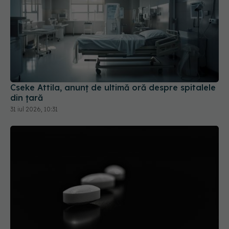
Cseke Attila, anunț de ultimă oră despre spitalele
din țară
31 iul 2026, 10:31
Colebil și Panzcebil, blocate la vânzare în