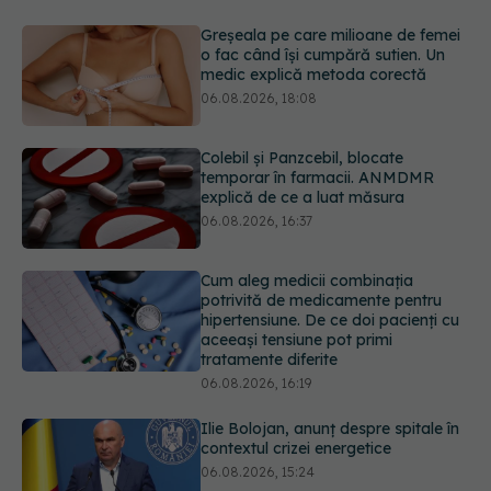
Colebil și Panzcebil, blocate
temporar în farmacii. ANMDMR
explică de ce a luat măsura
06.08.2026, 16:37
Cum aleg medicii combinația
potrivită de medicamente pentru
hipertensiune. De ce doi pacienți cu
aceeași tensiune pot primi
tratamente diferite
06.08.2026, 16:19
Ilie Bolojan, anunț despre spitale în
contextul crizei energetice
06.08.2026, 15:24
EXCLUSIV
Cum schimbă
Inteligența Artificială relația dintre
medic și pacient