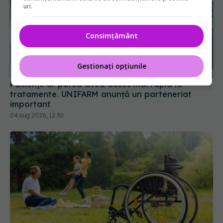
uri.
Consimțământ
Pacienții ar putea avea acces mai rapid la
Gestionați opțiunile
tratamente. UNIFARM anunță un parteneriat
important
04 aug 2026, 12:30