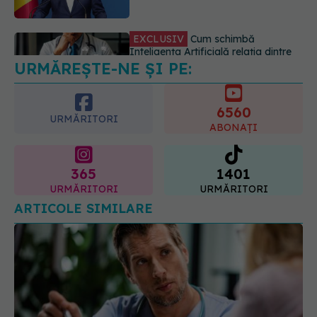
06.08.2026, 14:34
URMĂREȘTE-NE ȘI PE:
Greșeala pe care milioane de femei
o fac când își cumpără sutien. Un
medic explică metoda corectă
6560
06.08.2026, 18:08
URMĂRITORI
ABONAȚI
365
1401
URMĂRITORI
URMĂRITORI
ARTICOLE SIMILARE