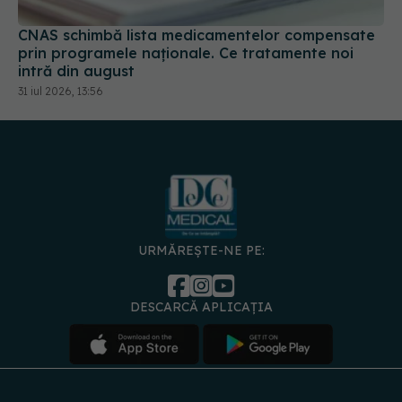
prin programele naționale. Ce tratamente noi
intră din august
31 iul 2026, 13:56
URMĂREȘTE-NE PE:
DESCARCĂ APLICAȚIA
spre
Medici și
Politica de
Politica
Gestionați
Contact
Declarați
specialiști
confidențialitate
Cookies
preferințele
de
accesibili