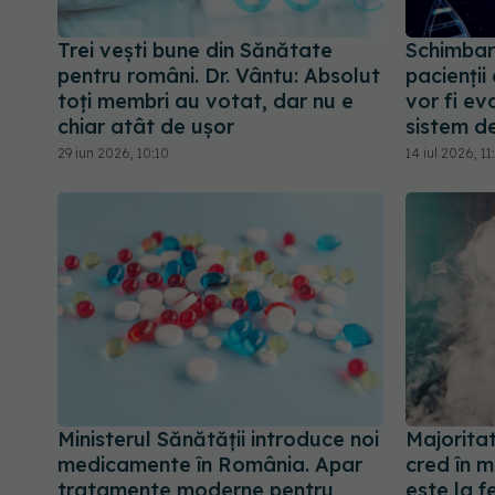
Trei vești bune din Sănătate
Schimbar
pentru români. Dr. Vântu: Absolut
pacienții
toți membri au votat, dar nu e
vor fi ev
chiar atât de ușor
sistem de
29 iun 2026, 10:10
14 iul 2026, 11
Ministerul Sănătății introduce noi
Majorita
medicamente în România. Apar
cred în 
tratamente moderne pentru
este la f