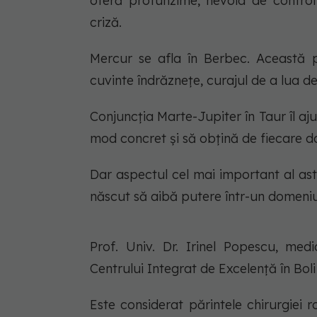
oferă profunzime, nevoia de contro
criză.
Mercur se afla în Berbec. Această p
cuvinte îndrăznețe, curajul de a lua de
Conjuncția Marte-Jupiter în Taur îl ajut
mod concret și să obțină de fiecare 
Dar aspectul cel mai important al as
născut să aibă putere într-un domeniu
Prof. Univ. Dr. Irinel Popescu, med
Centrului Integrat de Excelență în Bol
Este considerat părintele chirurgiei r