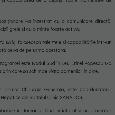
l și capacitatea de a depăși toate momentele de
oziționare l-a înzestrat cu o comunicare directă,
cizii grele și cu o minte foarte activă.
ă să își folosească talentele și capabilitățile într-un
dată ceva de pe urma acestora.
trogramei este Nodul Sud în Leu. Irinel Popescu s-a
 prin care să schimbe viața oamenilor în bine.
ic primar Chirurgie Generală, este Coordonatorul
i Hepatice din Spitalul Clinic SANADOR.
obotice în România, fiind inițiatorul și un promotor