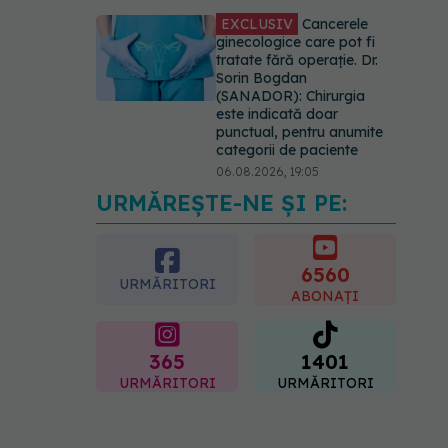
EXCLUSIV
Cancerele
ginecologice care pot fi
tratate fără operație. Dr.
Sorin Bogdan
(SANADOR): Chirurgia
este indicată doar
punctual, pentru anumite
categorii de paciente
06.08.2026, 19:05
URMĂREȘTE-NE ȘI PE:
EXCLUSIV
Brahiterapie
vs radioterapie externă în
cancerul ginecologic. Dr.
Sorin Bogdan (SANADOR)
6560
URMĂRITORI
explică diferența și cum
ABONAȚI
acționează tratamentul
06.08.2026, 22:49
365
1401
URMĂRITORI
URMĂRITORI