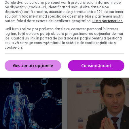
Datele dvs. cu caracter personal vor fi prelucrate, iar informațiile de
pe dispozitiv (cookie-uri, identificatori unici și alte date de pe
dispozitiv) pot fi stocate, accesate de și trimise către 224 de parteneri
sau pot fi folosite în mod specific de acest site. Noi și partenerii noștri
putem folosi date exacte de localizare geografică.
Lista partenerilor.
Unii furnizori vă pot prelucra datele cu caracter personal în interes
legitim, față de care puteți obiecta prin gestionarea opțiunilor de mai
jos. Căutați un link în partea de jos a acestei pagini pentru a gestiona
mol sau ibuprofen: care
Alimente periculoase pe
sau a vă retrage consimțământul în setările de confidențialitate și
cookie-uri.
rența și când se ia
pisici: lista pe care oric
ar trebui s-o cunoască
14:00
30 iun 2026, 12:20
Gestionați opțiunile
Consimțământ