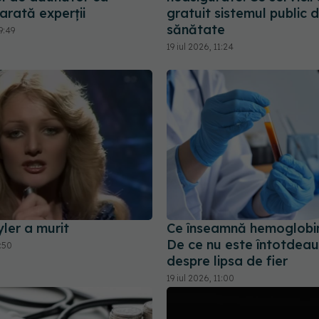
arată experții
gratuit sistemul public 
sănătate
9:49
19 iul 2026, 11:24
ler a murit
Ce înseamnă hemoglobi
De ce nu este întotdea
3:50
despre lipsa de fier
19 iul 2026, 11:00