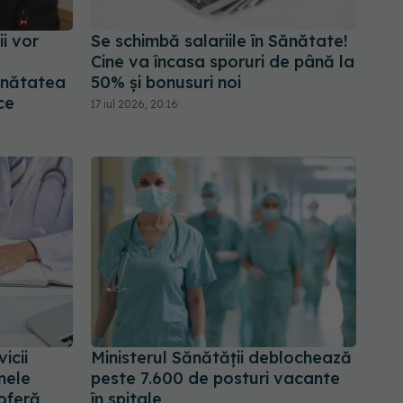
i vor
Se schimbă salariile în Sănătate!
Cine va încasa sporuri de până la
ănătatea
50% și bonusuri noi
ce
17 iul 2026, 20:16
icii
Ministerul Sănătății deblochează
nele
peste 7.600 de posturi vacante
 oferă
în spitale