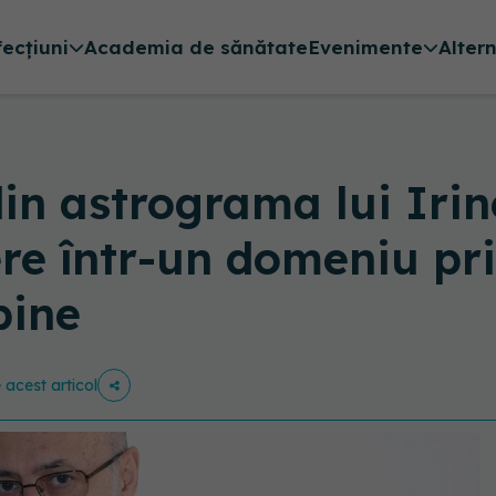
fecțiuni
Academia de sănătate
Evenimente
Alter
in astrograma lui Irin
re într-un domeniu pr
bine
e acest articol