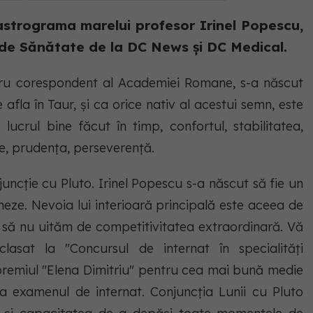
astrograma marelui profesor Irinel Popescu,
 de Sănătate de la DC News și DC Medical.
ru corespondent al Academiei Romane, s-a născut
se afla în Taur, și ca orice nativ al acestui semn, este
lucrul bine făcut în timp, confortul, stabilitatea,
re, prudența, perseverență.
juncție cu Pluto. Irinel Popescu s-a născut să fie un
neze. Nevoia lui interioară principală este aceea de
Și să nu uităm de competitivitatea extraordinară. Vă
asat la "Concursul de internat în specialități
t premiul "Elena Dimitriu" pentru cea mai bună medie
 la examenul de internat. Conjuncția Lunii cu Pluto