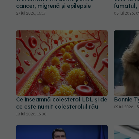
cancer, migrenă și epilepsie
fumatul, 
27 iul 2026, 16:17
08 iul 2026, 0
Ce înseamnă colesterol LDL și de
Bonnie Ty
ce este numit colesterolul rău
09 iul 2026, 1
18 iul 2026, 13:00