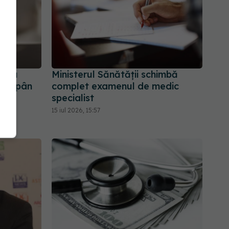
ntru
Ministerul Sănătății schimbă
e stăpân
complet examenul de medic
specialist
15 iul 2026, 15:57