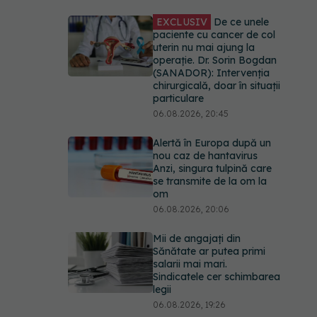
EXCLUSIV
De ce unele
paciente cu cancer de col
uterin nu mai ajung la
operație. Dr. Sorin Bogdan
(SANADOR): Intervenția
chirurgicală, doar în situații
particulare
06.08.2026, 20:45
Alertă în Europa după un
nou caz de hantavirus
Anzi, singura tulpină care
se transmite de la om la
om
06.08.2026, 20:06
Mii de angajați din
Sănătate ar putea primi
salarii mai mari.
Sindicatele cer schimbarea
legii
06.08.2026, 19:26