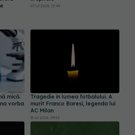
de
07 iul 2026, 15:49
nă mică.
Tragedie în lumea fotbalului. A
una vorba
murit Franco Baresi, legenda lui
AC Milan
31 iul 2026, 09:52