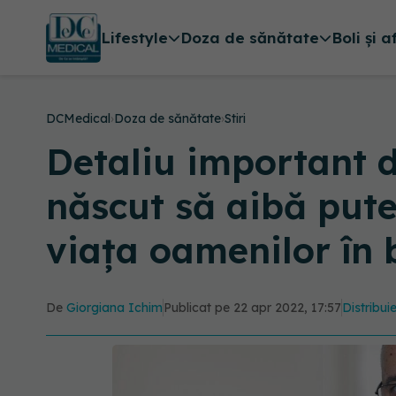
Lifestyle
Doza de sănătate
Boli și a
DCMedical
›
Doza de sănătate
›
Stiri
Detaliu important d
născut să aibă pute
viața oamenilor în 
De
Giorgiana Ichim
Publicat pe 22 apr 2022, 17:57
Distribui