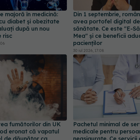
e majoră în medicină:
Din 1 septembrie, români
 cu diabet și obezitate
avea portofel digital de
aluați după un nou
sănătate. Ce este "E-S
 risc
Mea" și ce beneficii adu
pacienților
:06
30 iul 2026, 17:08
tea fumătorilor din UK
Pachetul minimal de serv
mod eronat că vapatul
medicale pentru persoa
el de dăunător ca
neasigurate. Ce servicii