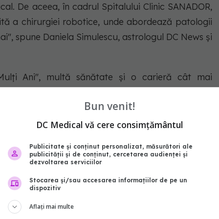
cal. De aceea, în cadrul Spitalului Clinic SANADOR,
ită a chirurgiei robotice, unde abordează patologii
umai", spune Daniela Simulescu, astrologul DC News și
ulți Ani", multă sănătate și o carieră cât mai
Bun venit!
lescu
astrograma
DC Medical vă cere consimțământul
abonează‑te!
Publicitate și conținut personalizat, măsurători ale
publicității și de conținut, cercetarea audienței și
dezvoltarea serviciilor
Stocarea și/sau accesarea informațiilor de pe un
dispozitiv
Aflați mai multe