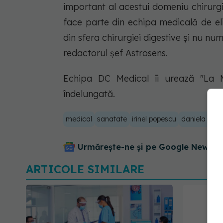
important al acestui domeniu chirurgi
face parte din echipa medicală de el
din sfera chirurgiei digestive și nu n
redactorul șef Astrosens.
Echipa DC Medical îi urează "La M
îndelungată.
medical
sanatate
irinel popescu
daniela simu
Urmărește-ne și pe Google News - 
ARTICOLE SIMILARE