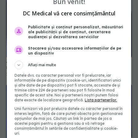
Bun venit!
DC Medical vă cere consimțământul
Publicitate și conținut personalizat, măsurători
ale publicității și de conținut, cercetarea
audienței și dezvoltarea serviciilor
Stocarea și/sau accesarea informațiilor de pe
un dispozitiv
A murit actorul Sam Neill. Era cunoscut pentru
Aflați mai multe
rolul din Jurassic Park
13 iul 2026, 11:23
Datele dvs. cu caracter personal vor fi prelucrate, iar
informațiile de pe dispozitiv (cookie-uri, identificatori unici
și alte date de pe dispozitiv) pot fi stocate, accesate de și
trimise către 224 de parteneri sau pot fi folosite în mod
specific de acest site. Noi și partenerii noștri putem folosi
date exacte de localizare geografică.
Lista partenerilor.
Unii furnizori vă pot prelucra datele cu caracter personal în
interes legitim, față de care puteți obiecta prin gestionarea
opțiunilor de mai jos. Căutați un link în partea de jos a
acestei pagini pentru a gestiona sau a vă retrage
consimțământul în setările de confidențialitate și cookie-
uri.