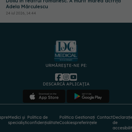
Doliu în teatrul românesc. A murit marea actriță
Adela Mărculescu
24 iul 2026, 14:44
URMĂREȘTE-NE PE:
DESCARCĂ APLICAȚIA
spre
Medici și
Politica de
Politica
Gestionați
Contact
Declarați
specialiști
confidențialitate
Cookies
preferințele
de
accesibili