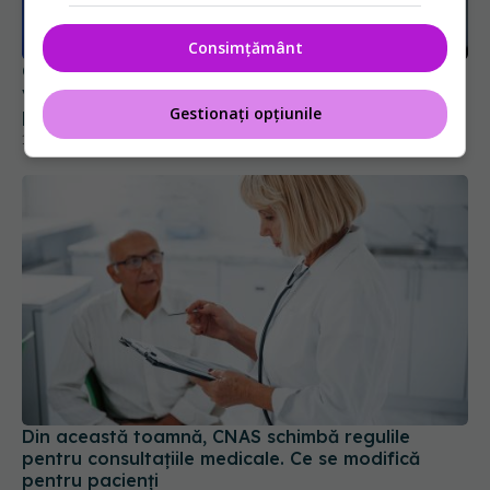
Consimțământ
Conf. Horațiu Moldovan, anunț pentru pacienții
vârstnici: Aparținătorii le vor putea face
Gestionați opțiunile
programările medicale online
16 iul 2026, 19:55
Din această toamnă, CNAS schimbă regulile
pentru consultațiile medicale. Ce se modifică
pentru pacienți