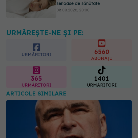
Cum folosești uleiul esențial de
rozmarin pentru a opri căderea
părului
09.08.2026, 11:00
URMĂREȘTE-NE ȘI PE:
6560
URMĂRITORI
ABONAȚI
365
1401
URMĂRITORI
URMĂRITORI
ARTICOLE SIMILARE