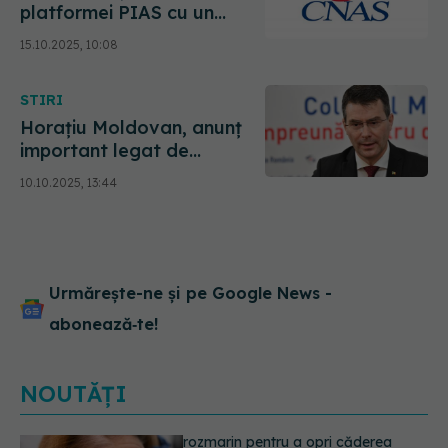
platformei PIAS cu un
sistem modern și sigur
15.10.2025, 10:08
STIRI
Horațiu Moldovan, anunț
important legat de
corupție
10.10.2025, 13:44
Urmărește-ne și pe Google News -
abonează‑te!
NOUTĂȚI