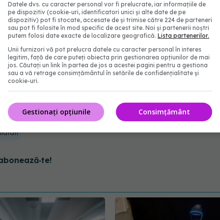
Datele dvs. cu caracter personal vor fi prelucrate, iar informațiile de
 nocive ale soarelui este o modalitate cheie de a
pe dispozitiv (cookie-uri, identificatori unici și alte date de pe
or. Investiți într-o cremă hidratantă sau grund care
dispozitiv) pot fi stocate, accesate de și trimise către 224 de parteneri
sau pot fi folosite în mod specific de acest site. Noi și partenerii noștri
o zi deosebit de însorită, poate doriți să schimbați
putem folosi date exacte de localizare geografică.
Lista partenerilor.
Unii furnizori vă pot prelucra datele cu caracter personal în interes
ră cu un rating mai mare.
legitim, față de care puteți obiecta prin gestionarea opțiunilor de mai
jos. Căutați un link în partea de jos a acestei pagini pentru a gestiona
sau a vă retrage consimțământul în setările de confidențialitate și
l se aplică și în cazul în care sunteți deosebit de
cookie-uri.
unt pline de bacterii care se pot transfera direct în
Gestionați opțiunile
Consimțământ
ilatati
abonează‑te!