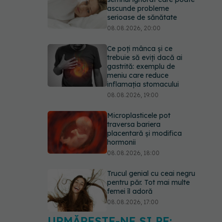
ascunde probleme
serioase de sănătate
08.08.2026, 20:00
Ce poți mânca și ce
trebuie să eviți dacă ai
gastrită: exemplu de
meniu care reduce
inflamația stomacului
08.08.2026, 19:00
Microplasticele pot
traversa bariera
placentară și modifica
hormonii
08.08.2026, 18:00
Trucul genial cu ceai negru
pentru păr. Tot mai multe
femei îl adoră
08.08.2026, 17:00
URMĂREȘTE-NE ȘI PE: