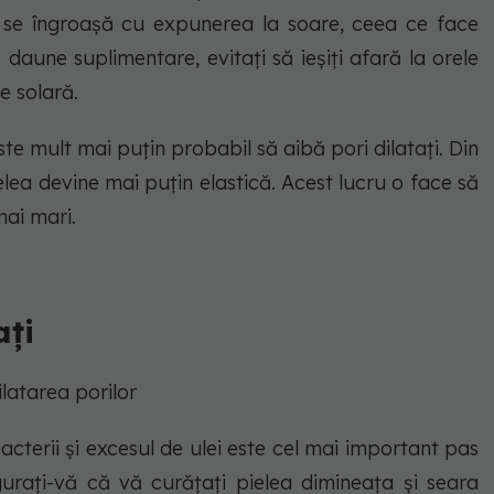
lea se îngroașă cu expunerea la soare, ceea ce face
 daune suplimentare, evitați să ieșiți afară la orele
e solară.
ste mult mai puțin probabil să aibă pori dilatați. Din
ea devine mai puțin elastică. Acest lucru o face să
ai mari.
ați
ilatarea porilor
bacterii și excesul de ulei este cel mai important pas
gurați-vă că vă curățați pielea dimineața și seara