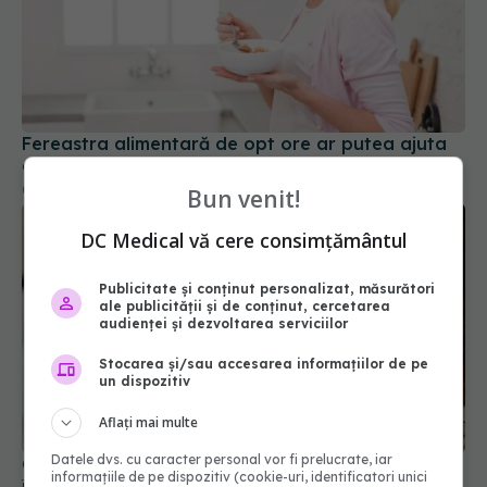
Fereastra alimentară de opt ore ar putea ajuta
creierul femeilor de peste 50 de ani
08 aug 2026, 10:00
Bun venit!
DC Medical vă cere consimțământul
Publicitate și conținut personalizat, măsurători
ale publicității și de conținut, cercetarea
audienței și dezvoltarea serviciilor
Stocarea și/sau accesarea informațiilor de pe
un dispozitiv
Aflați mai multe
Greșeala periculoasă făcută de bolnavii de rinichi
Datele dvs. cu caracter personal vor fi prelucrate, iar
în timpul caniculei
informațiile de pe dispozitiv (cookie-uri, identificatori unici