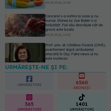
înrăutățit. Fiul său dezvăluie cât de
gravă este boala
09.08.2026, 14:52
Prof. univ. dr. Cătălina Poiană (CMR),
avertisment după ambulanța
atacată în Cluj: Fake news-ul nu
este inofensiv
09.08.2026, 14:05
URMĂREȘTE-NE ȘI PE:
Greșeala periculoasă făcută de
bolnavii de rinichi în timpul caniculei
09.08.2026, 16:00
6560
URMĂRITORI
ABONAȚI
365
1401
URMĂRITORI
URMĂRITORI
ARTICOLE SIMILARE