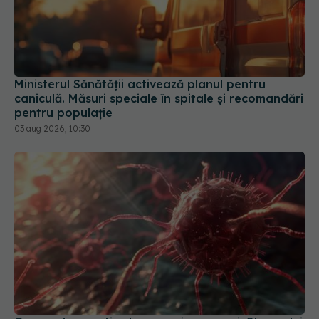
Ministerul Sănătății activează planul pentru
caniculă. Măsuri speciale în spitale și recomandări
pentru populație
03 aug 2026, 10:30
Cancerul s-a extins la oase și nu numai. Starea lui
Joe Biden s-a înrăutățit. Fiul său dezvăluie cât de
gravă este boala
09 aug 2026, 14:52