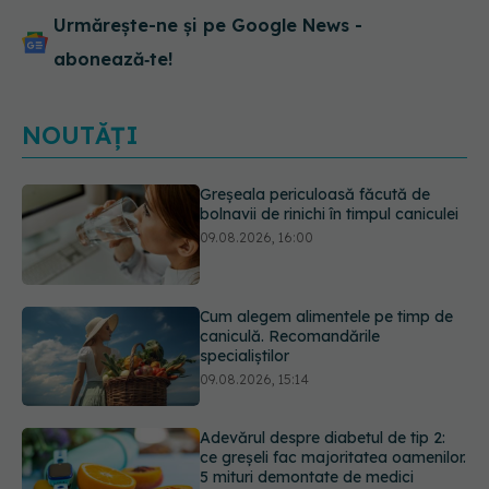
Urmărește-ne și pe Google News -
abonează‑te!
NOUTĂȚI
Cum alegem alimentele pe timp de
caniculă. Recomandările
specialiștilor
09.08.2026, 15:14
Adevărul despre diabetul de tip 2:
ce greșeli fac majoritatea oamenilor.
5 mituri demontate de medici
09.08.2026, 15:00
Cancerul s-a extins la oase și nu
numai. Starea lui Joe Biden s-a