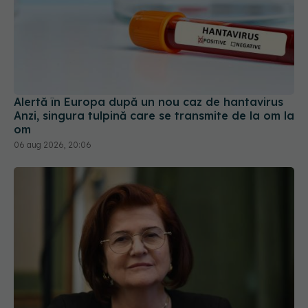
Alertă în Europa după un nou caz de hantavirus
Anzi, singura tulpină care se transmite de la om la
om
06 aug 2026, 20:06
Prof. univ. dr. Cătălina Poiană (CMR), avertisment
după ambulanța atacată în Cluj: Fake news-ul nu
este inofensiv