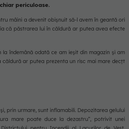
chiar periculoase.
tru mâini a devenit obișnuit să-l avem în geantă ori
nția că păstrarea lui în căldură ar putea avea efecte
em la îndemână odată ce am ieșit din magazin și am
la căldură ar putea prezenta un risc mai mare decțt
 și, prin urmare, sunt inflamabili. Depozitarea gelului
ura mare poate duce la dezastru”, potrivit unei
strictului pentru Incendii al Lacurilor de Vest,