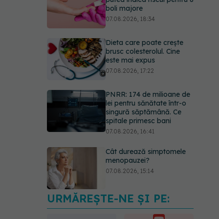
boli majore
07.08.2026, 18:34
Dieta care poate crește
brusc colesterolul. Cine
este mai expus
07.08.2026, 17:22
PNRR: 174 de milioane de
lei pentru sănătate într-o
singură săptămână. Ce
spitale primesc bani
07.08.2026, 16:41
Cât durează simptomele
menopauzei?
07.08.2026, 15:14
URMĂREȘTE-NE ȘI PE:
EXCLUSIV
Cancerele
care pot fi prevenite. Dr.