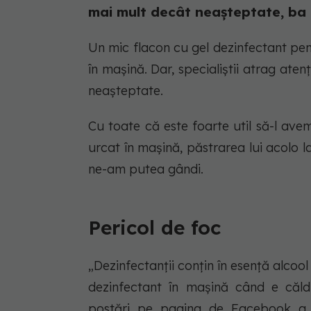
mai mult decât neașteptate, ba 
Un mic flacon cu gel dezinfectant pen
în mașină. Dar, specialiștii atrag ate
neașteptate.
Cu toate că este foarte util să-l av
urcat în mașină, păstrarea lui acolo 
ne-am putea gândi.
Pericol de foc
„Dezinfectanții conțin în esență alcool
dezinfectant în mașină când e căld
postări pe pagina de Facebook a Di