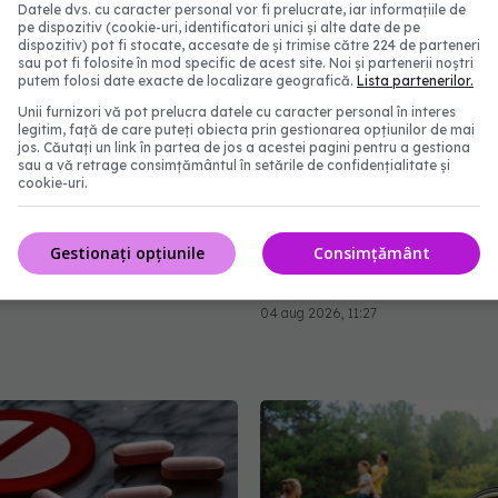
Datele dvs. cu caracter personal vor fi prelucrate, iar informațiile de
pe dispozitiv (cookie-uri, identificatori unici și alte date de pe
dispozitiv) pot fi stocate, accesate de și trimise către 224 de parteneri
sau pot fi folosite în mod specific de acest site. Noi și partenerii noștri
putem folosi date exacte de localizare geografică.
Lista partenerilor.
Unii furnizori vă pot prelucra datele cu caracter personal în interes
legitim, față de care puteți obiecta prin gestionarea opțiunilor de mai
jos. Căutați un link în partea de jos a acestei pagini pentru a gestiona
sau a vă retrage consimțământul în setările de confidențialitate și
cookie-uri.
ila, anunț de ultimă oră
Alina Pușcău, diagnosti
Gestionați opțiunile
Consimțământ
italele din țară
devastator! Am cinci tum
boala a ajuns la oase
:31
04 aug 2026, 11:27