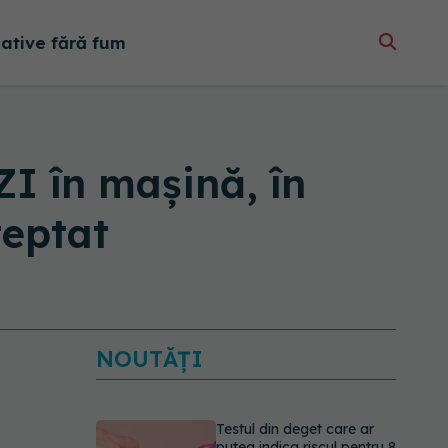
native fără fum
I în mașină, în
teptat
NOUTĂȚI
Testul din deget care ar
putea indica riscul pentru 8