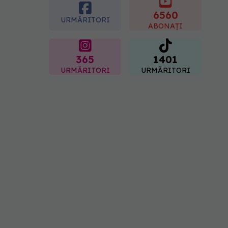
Sorin Bogdan
(SANADOR): Au metode
6560
URMĂRITORI
de prevenție
ABONAȚI
07.08.2026, 20:09
365
1401
URMĂRITORI
URMĂRITORI