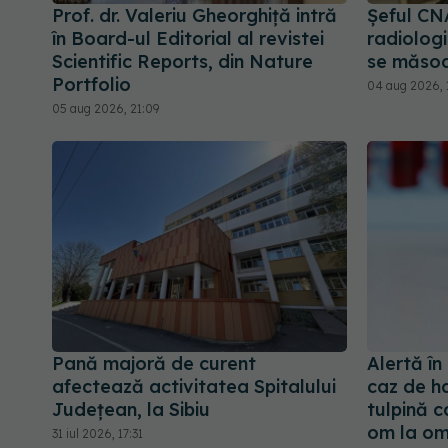
Prof. dr. Valeriu Gheorghiță intră
Șeful CN
în Board-ul Editorial al revistei
radiologi
Scientific Reports, din Nature
se măsoa
Portfolio
04 aug 2026, 
05 aug 2026, 21:09
Pană majoră de curent
Alertă î
afectează activitatea Spitalului
caz de ha
Județean, la Sibiu
tulpină c
om la o
31 iul 2026, 17:31