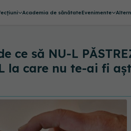
fecțiuni
Academia de sănătate
Evenimente
Alter
 de ce să NU-L PĂSTREZ
la care nu te-ai fi aș