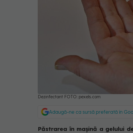
Dezinfectant FOTO: pexels.com
Adaugă-ne ca sursă preferată în Go
Păstrarea în mașină a gelului d