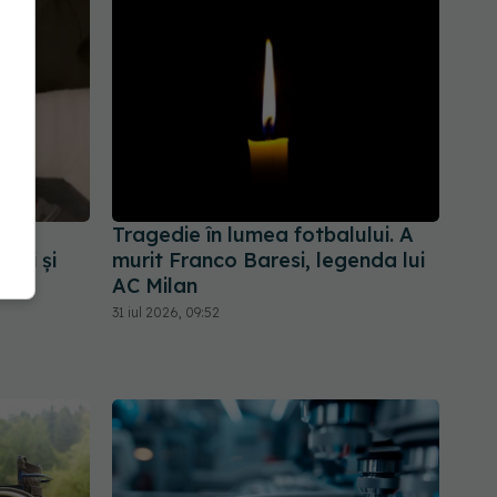
c
Tragedie în lumea fotbalului. A
ori și
murit Franco Baresi, legenda lui
AC Milan
31 iul 2026, 09:52