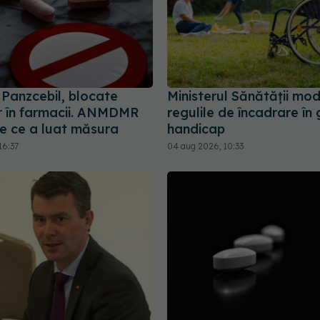
i Panzcebil, blocate
Ministerul Sănătății mod
 în farmacii. ANMDMR
regulile de încadrare în
de ce a luat măsura
handicap
16:37
04 aug 2026, 10:33