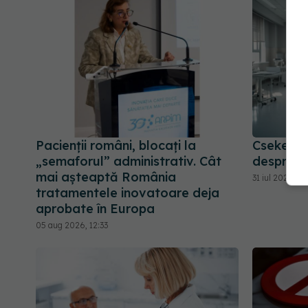
Pacienții români, blocați la
Cseke Att
„semaforul” administrativ. Cât
despre sp
mai așteaptă România
31 iul 2026, 10
tratamentele inovatoare deja
aprobate în Europa
05 aug 2026, 12:33