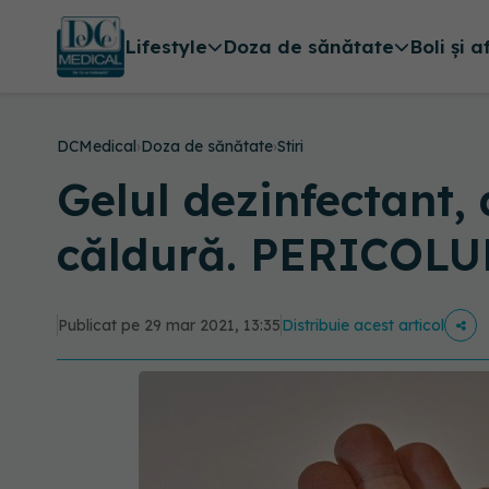
Lifestyle
Doza de sănătate
Boli și a
DCMedical
›
Doza de sănătate
›
Stiri
Gelul dezinfectant,
căldură. PERICOLUL 
Publicat pe 29 mar 2021, 13:35
Distribuie acest articol