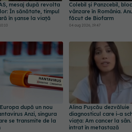
AS, mesaj după revolta
Colebil și Panzcebil, blo
lor: În sănătate, timpul
vânzare în România. Anu
ră în șanse la viață
făcut de Biofarm
10:10
04 aug 2026, 19:47
n Europa după un nou
Alina Pușcău dezvăluie
ntavirus Anzi, singura
diagnosticul care i-a s
are se transmite de la
viața: Am cancer la sân
m
intrat în metastază