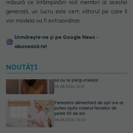
măsură ce întâmpinăm noii membri ai acestei
generații, un lucru este cert: viitorul pe care îl
vor modela va fi extraordinar.
Urmărește-ne și pe Google News -
abonează‑te!
NOUTĂȚI
Fereastra alimentară de opt ore ar
putea ajuta creierul femeilor de
peste 50 de ani
08.08.2026, 10:00
Ceaiul care ajută organismul să
lupte cu inflamația. Poate regla
glicemia și colesterolul