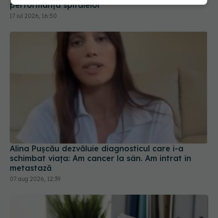
performanța spitalelor
17 iul 2026, 16:50
Alina Pușcău dezvăluie diagnosticul care i-a
schimbat viața: Am cancer la sân. Am intrat în
metastază
07 aug 2026, 12:39