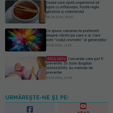
08.08.2026, 09:00
Ce spune culoarea ta preferată
despre vârsta pe care o ai. Care
este "codul cromatic" al generațiilor
07.08.2026, 21:29
EXCLUSIV
Cancerele care pot fi
prevenite. Dr. Sorin Bogdan
(SANADOR): Au metode de
prevenție
07.08.2026, 20:09
Trucul simplu de vară care te
răcorește după duș. De ce este bine
să nu te ștergi imediat
08.08.2026, 10:37
URMĂREȘTE-NE ȘI PE:
6560