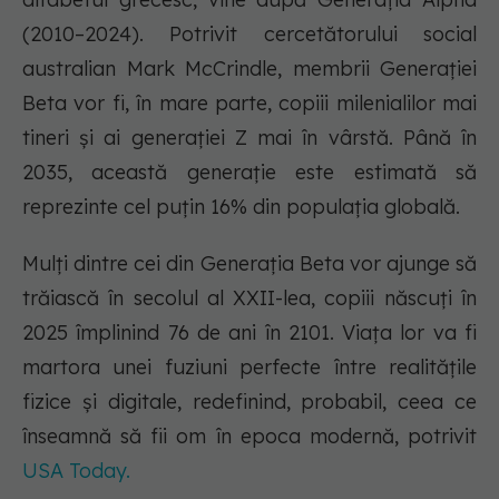
(2010–2024). Potrivit cercetătorului social
australian Mark McCrindle, membrii Generației
Beta vor fi, în mare parte, copiii milenialilor mai
tineri și ai generației Z mai în vârstă. Până în
2035, această generație este estimată să
reprezinte cel puțin 16% din populația globală.
Mulți dintre cei din Generația Beta vor ajunge să
trăiască în secolul al XXII-lea, copiii născuți în
2025 împlinind 76 de ani în 2101. Viața lor va fi
martora unei fuziuni perfecte între realitățile
fizice și digitale, redefinind, probabil, ceea ce
înseamnă să fii om în epoca modernă, potrivit
USA Today.