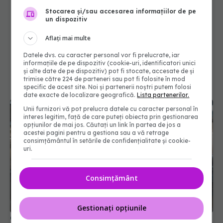
Stocarea și/sau accesarea informațiilor de pe
un dispozitiv
Aflați mai multe
Datele dvs. cu caracter personal vor fi prelucrate, iar
informațiile de pe dispozitiv (cookie-uri, identificatori unici
și alte date de pe dispozitiv) pot fi stocate, accesate de și
trimise către 224 de parteneri sau pot fi folosite în mod
specific de acest site. Noi și partenerii noștri putem folosi
date exacte de localizare geografică.
Lista partenerilor.
Unii furnizori vă pot prelucra datele cu caracter personal în
interes legitim, față de care puteți obiecta prin gestionarea
opțiunilor de mai jos. Căutați un link în partea de jos a
acestei pagini pentru a gestiona sau a vă retrage
consimțământul în setările de confidențialitate și cookie-
uri.
Consimțământ
Gestionați opțiunile
Conf. Horațiu Moldovan, anunț despre