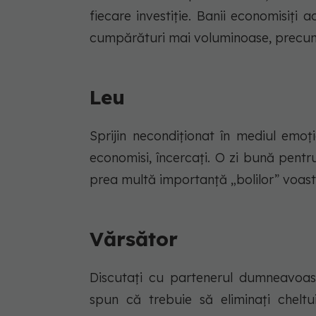
fiecare investiție. Banii economisiți 
cumpărături mai voluminoase, precum
Leu
Sprijin necondiționat în mediul emo
economisi, încercați. O zi bună pent
prea multă importanță „bolilor” voast
Vărsător
Discutați cu partenerul dumneavoast
spun că trebuie să eliminați cheltui