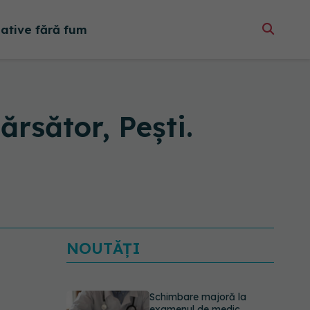
native fără fum
rsător, Pești.
NOUTĂȚI
Schimbare majoră la
examenul de medic