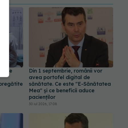
ublice
Din 1 septembrie, românii vor
avea portofel digital de
 pregătite
sănătate. Ce este "E-Sănătatea
Mea" și ce beneficii aduce
pacienților
30 iul 2026, 17:08