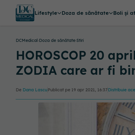
Lifestyle
Doza de sănătate
Boli și a
DCMedical
›
Doza de sănătate
›
Stiri
HOROSCOP 20 aprilie
ZODIA care ar fi bi
De
Dana Lascu
Publicat pe 19 apr 2021, 16:37
Distribuie ace