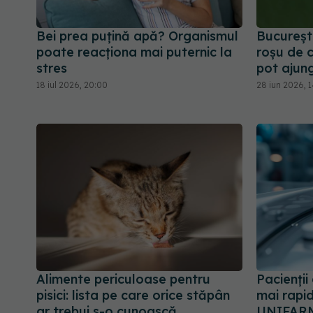
Bei prea puțină apă? Organismul
București
poate reacționa mai puternic la
roșu de c
stres
pot ajun
18 iul 2026, 20:00
28 iun 2026, 1
Alimente periculoase pentru
Pacienți
pisici: lista pe care orice stăpân
mai rapi
ar trebui s-o cunoască
UNIFARM 