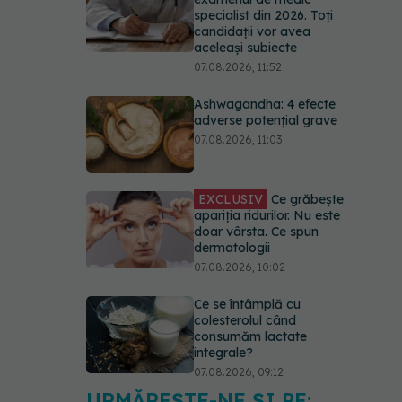
specialist din 2026. Toți
candidații vor avea
aceleași subiecte
07.08.2026, 11:52
Ashwagandha: 4 efecte
adverse potențial grave
07.08.2026, 11:03
EXCLUSIV
Ce grăbește
apariția ridurilor. Nu este
doar vârsta. Ce spun
dermatologii
07.08.2026, 10:02
Ce se întâmplă cu
colesterolul când
consumăm lactate
integrale?
07.08.2026, 09:12
URMĂREȘTE-NE ȘI PE: