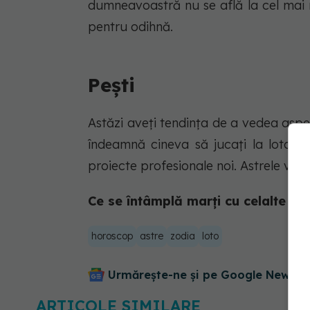
dumneavoastră nu se află la cel mai ri
pentru odihnă.
Pești
Astăzi aveți tendința de a vedea aspec
îndeamnă cineva să jucați la loto, 
proiecte profesionale noi. Astrele v
Ce se întâmplă marți cu celalte zodi
horoscop
astre
zodia
loto
Urmărește-ne și pe Google News - 
ARTICOLE SIMILARE