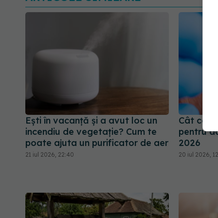
Ești în vacanță și a avut loc un
Cât cost
incendiu de vegetație? Cum te
pentru adu
poate ajuta un purificator de aer
2026
21 iul 2026, 22:40
20 iul 2026, 12