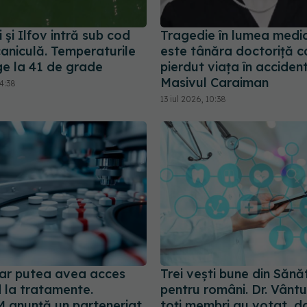
 și Ilfov intră sub cod
Tragedie în lumea medic
aniculă. Temperaturile
este tânăra doctoriță c
ge la 41 de grade
pierdut viața în accident
Masivul Caraiman
4:38
13 iul 2026, 10:38
i ar putea avea acces
Trei vești bune din Sănă
d la tratamente.
pentru români. Dr. Vântu
anunță un parteneriat
toți membri au votat, d