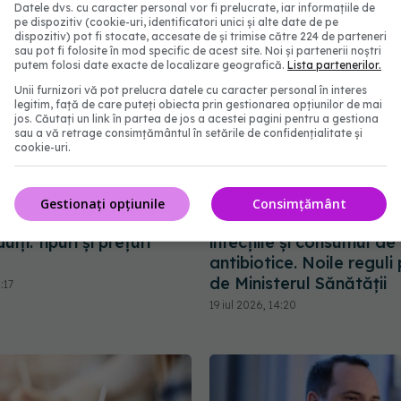
Datele dvs. cu caracter personal vor fi prelucrate, iar informațiile de
pe dispozitiv (cookie-uri, identificatori unici și alte date de pe
dispozitiv) pot fi stocate, accesate de și trimise către 224 de parteneri
sau pot fi folosite în mod specific de acest site. Noi și partenerii noștri
putem folosi date exacte de localizare geografică.
Lista partenerilor.
Unii furnizori vă pot prelucra datele cu caracter personal în interes
legitim, față de care puteți obiecta prin gestionarea opțiunilor de mai
jos. Căutați un link în partea de jos a acestei pagini pentru a gestiona
sau a vă retrage consimțământul în setările de confidențialitate și
cookie-uri.
Gestionați opțiunile
Consimțământ
ă un aparat dentar
Spitalele, obligate să p
lți: tipuri și prețuri
infecțiile și consumul de
antibiotice. Noile reguli
de Ministerul Sănătății
:17
19 iul 2026, 14:20