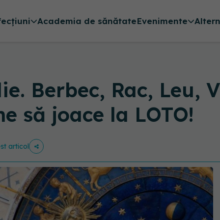
fecțiuni
Academia de sănătate
Evenimente
Alter
. Berbec, Rac, Leu, Vă
ne să joace la LOTO!
st articol