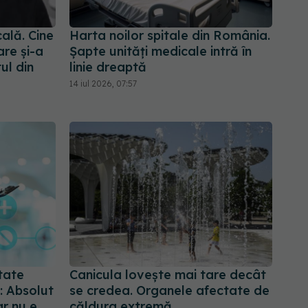
ală. Cine
Harta noilor spitale din România.
are și-a
Șapte unități medicale intră în
ul din
linie dreaptă
14 iul 2026, 07:57
tate
Canicula lovește mai tare decât
: Absolut
se credea. Organele afectate de
ar nu e
căldura extremă