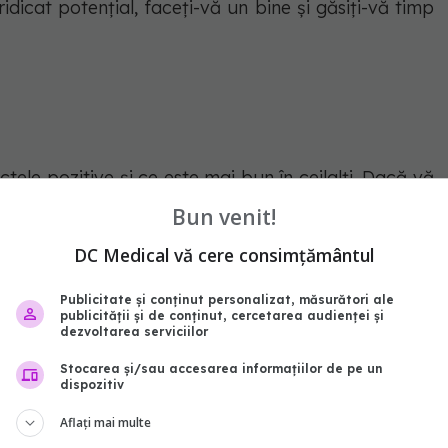
dicat potențial, faceți-vă un bine și găsiți-vă timp
tele pozitive și ce este mai bun în ceilalți. Dacă vă
nu spuneți nu. Este o zi oportună pentru a începe
Bun venit!
ă recomandă odihnă: minimum șapte ore de somn!
DC Medical vă cere consimțământul
i, aflați AICI:
Publicitate și conținut personalizat, măsurători ale
publicității și de conținut, cercetarea audienței și
dezvoltarea serviciilor
Stocarea și/sau accesarea informațiilor de pe un
dispozitiv
abonează‑te!
Aflați mai multe