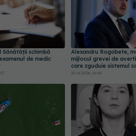
l Sănătății schimbă
Alexandru Rogobete, me
examenul de medic
mijlocul grevei de aver
t
care zguduie sistemul s
:57
20 iul 2026, 16:40