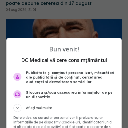
Bun venit!
DC Medical vă cere consimțământul
Ilie Bolojan, despre spitalele care au paturi
ocupate sub jumătate din capacitate
Publicitate și conținut personalizat, măsurători
ale publicității și de conținut, cercetarea
28 iul 2026, 21:31
audienței și dezvoltarea serviciilor
Stocarea și/sau accesarea informațiilor de pe
un dispozitiv
Aflați mai multe
Datele dvs. cu caracter personal vor fi prelucrate, iar
informațiile de pe dispozitiv (cookie-uri, identificatori unici
și alte date de pe dispozitiv) pot fi stocate, accesate de și