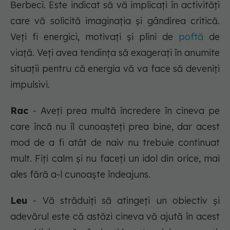
Berbeci. Este indicat să vă implicați în activități
care vă solicită imaginația și gândirea critică.
Veți fi energici, motivați și plini de
poftă
de
viață. Veți avea tendința să exagerați în anumite
situații pentru că energia vă va face să deveniți
impulsivi.
Rac
- Aveți prea multă încredere în cineva pe
care încă nu îl cunoașteți prea bine, dar acest
mod de a fi atât de naiv nu trebuie continuat
mult. Fiţi calm şi nu faceţi un idol din orice, mai
ales fără a-l cunoaşte îndeajuns.
Leu
- Vă străduiţi să atingeţi un obiectiv și
adevărul este că astăzi cineva vă ajută în acest