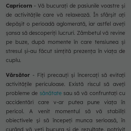
Capricorn
- Vă bucurați de pasiunile voastre și
de activitățile care vă relaxează. În sfârșit ați
depășit o perioadă aglomerată, iar astfel aveți
șansa să descoperiți lucruri. Zâmbetul vă revine
pe buze, după momente în care tensiunea și
stresul și-au făcut simțită prezența în viața de
cuplu.
Vărsător
- Fiți precauți și încercați să evitați
activitățile periculoase. Există riscul să aveți
probleme de
sănătate
sau să vă confruntați cu
accidentări care v-ar putea pune viața în
pericol. A venit momentul să vă stabiliți
obiectivele și să începeți munca serioasă, în
curând vă veți bucura și de rezultate, potrivit