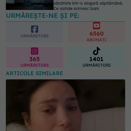
despre vârsta pe care o ai. Care
este "codul cromatic" al generațiilor
6560
07.08.2026, 21:29
URMĂRITORI
ABONAȚI
365
1401
URMĂRITORI
URMĂRITORI
ARTICOLE SIMILARE
Alina Pușcău, diagnostic devastator! Am cinci