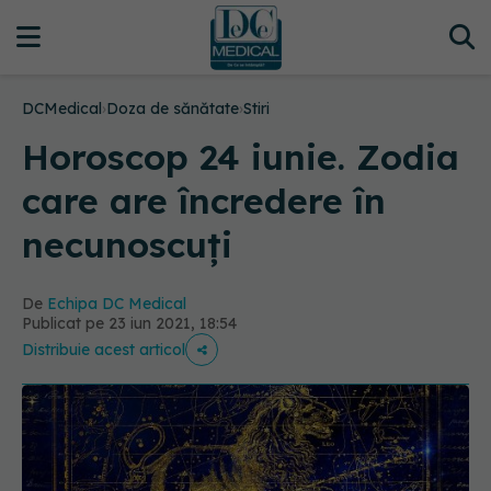
DCMedical
›
Doza de sănătate
›
Stiri
Horoscop 24 iunie. Zodia
care are încredere în
necunoscuți
De
Echipa DC Medical
Publicat pe 23 iun 2021, 18:54
Distribuie acest articol