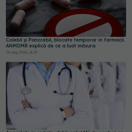
Colebil și Panzcebil, blocate temporar în farmacii.
ANMDMR explică de ce a luat măsura
06 aug 2026, 16:37
Angajările în spitale, deblocate! Mii de posturi ar
putea fi scoase la concurs
27 iul 2026, 14:10