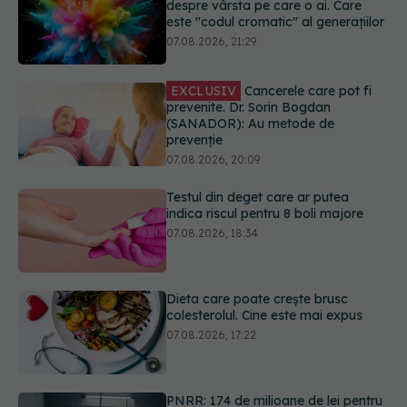
prevenite. Dr. Sorin Bogdan
(SANADOR): Au metode de
prevenție
07.08.2026, 20:09
Testul din deget care ar putea
indica riscul pentru 8 boli majore
07.08.2026, 18:34
Dieta care poate crește brusc
colesterolul. Cine este mai expus
07.08.2026, 17:22
PNRR: 174 de milioane de lei pentru
sănătate într-o singură săptămână.
Ce spitale primesc bani
07.08.2026, 16:41
URMĂREȘTE-NE ȘI PE:
Ce spune culoarea ta preferată