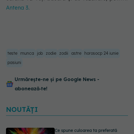
Antena 3.
teste
munca
job
zodie
zodii
astre
horosocp 24 iunie
pasiuni
Urmărește-ne și pe Google News -
abonează‑te!
NOUTĂȚI
EXCLUSIV
Cancerele care pot fi