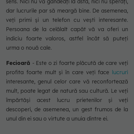
sens. Nici nu vă gândeaţi la asta, nici nu speraţi,
dar lucrurile par să meargă bine. De asemenea,
veţi primi şi un telefon cu veşti interesante.
Persoana de la celălalt capăt vă va oferi un
indiciu foarte valoros, astfel încât să puteți
urma o nouă cale.
Fecioară
- Este o zi foarte plăcută de care veți
profita foarte mult și în care veți face
lucruri
interesante, genul celor care vă reconfortează
mult, poate legat de natură sau cultură. Le veți
împărtăși acest lucru prietenilor și veți
descoperi, de asemenea, un gest frumos de la
unul din ei sau o virtute a unuia dintre ei.