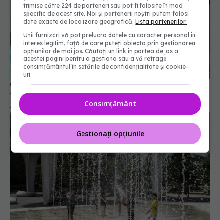
trimise către 224 de parteneri sau pot fi folosite în mod
specific de acest site. Noi și partenerii noștri putem folosi
date exacte de localizare geografică.
Lista partenerilor.
Unii furnizori vă pot prelucra datele cu caracter personal în
interes legitim, față de care puteți obiecta prin gestionarea
Cum poate obține un salariat un bilet de
opțiunilor de mai jos. Căutați un link în partea de jos a
acestei pagini pentru a gestiona sau a vă retrage
tratament balnear prin Casa de Pensii
consimțământul în setările de confidențialitate și cookie-
16 iul 2026, 19:09
uri.
Consimțământ
Gestionați opțiunile
Canicula lovește mai tare decât se credea.
Organele afectate de căldura extremă
28 iun 2026, 12:00