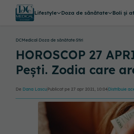
Lifestyle
Doza de sănătate
Boli și a
DCMedical
›
Doza de sănătate
›
Stiri
HOROSCOP 27 APRILI
Pești. Zodia care ar
De
Dana Lascu
Publicat pe 27 apr 2021, 10:04
Distribuie ace