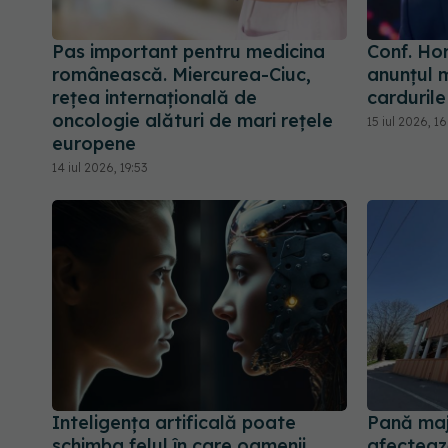
Pas important pentru medicina
Conf. Ho
românească. Miercurea-Ciuc,
anunțul 
rețea internațională de
carduril
oncologie alături de mari rețele
15 iul 2026, 1
europene
14 iul 2026, 19:53
Inteligența artificală poate
Pană maj
schimba felul în care oamenii
afectează