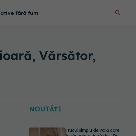
native fără fum
oară, Vărsător,
NOUTĂȚI
Trucul simplu de vară care
te răcorește după duș. De