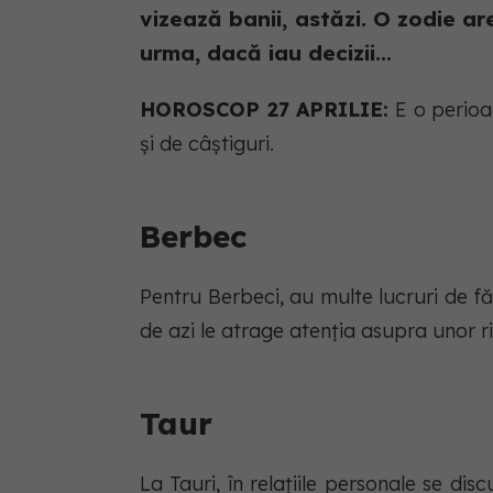
vizează banii, astăzi. O zodie ar
urma, dacă iau decizii...
HOROSCOP 27 APRILIE:
E o perioa
și de câștiguri.
Berbec
Pentru Berbeci, au multe lucruri de f
de azi le atrage atenția asupra unor ri
Taur
La Tauri, în relațiile personale se dis