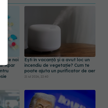
oduce noi
Ești în vacanță și a avut loc un
a. Apar
incendiu de vegetație? Cum te
ntru
poate ajuta un purificator de aer
psie
21 iul 2026, 22:40