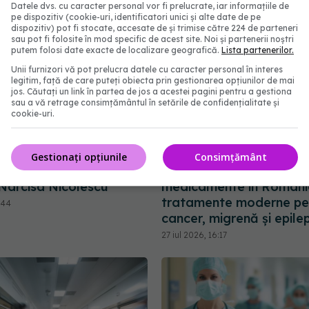
Datele dvs. cu caracter personal vor fi prelucrate, iar informațiile de
pe dispozitiv (cookie-uri, identificatori unici și alte date de pe
dispozitiv) pot fi stocate, accesate de și trimise către 224 de parteneri
sau pot fi folosite în mod specific de acest site. Noi și partenerii noștri
putem folosi date exacte de localizare geografică.
Lista partenerilor.
Unii furnizori vă pot prelucra datele cu caracter personal în interes
legitim, față de care puteți obiecta prin gestionarea opțiunilor de mai
jos. Căutați un link în partea de jos a acestei pagini pentru a gestiona
sau a vă retrage consimțământul în setările de confidențialitate și
cookie-uri.
Gestionați opțiunile
Consimțământ
 medicina românească. A
Ministerul Sănătății intr
 Narcisa Nicolescu
medicamente în Români
tratamente moderne pe
:44
cancer, migrenă și epile
27 iul 2026, 16:17