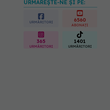
URMĂREȘTE-NE ȘI PE:
Analiza de sânge AST
(SGOT): ce înseamnă
rezultatele și când sunt un
semnal de alarmă
6560
URMĂRITORI
08.08.2026, 11:00
ABONAȚI
365
1401
URMĂRITORI
URMĂRITORI