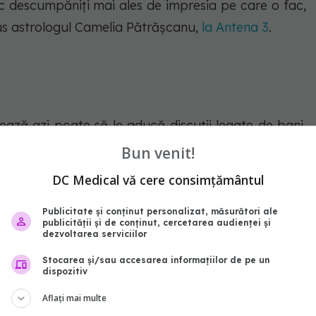
c descumpăniți mai ales de impresia pe care o fac,
us astrologul Camelia Pătrășcanu,
la Antena 3
.
ează azi poate să le aducă discuții legate de bani,
nă și pot fi un pic emotivi în legătură cu sfaturile
Bun venit!
 fi bine să țină cont de ele.
DC Medical vă cere consimțământul
e sunt nativii care au parte de iubire,
aflați AICI:
Publicitate și conținut personalizat, măsurători ale
publicității și de conținut, cercetarea audienței și
dezvoltarea serviciilor
Stocarea și/sau accesarea informațiilor de pe un
dispozitiv
abonează‑te!
Aflați mai multe