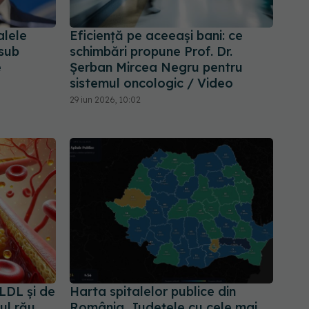
alele
Eficiență pe aceeași bani: ce
 sub
schimbări propune Prof. Dr.
e
Șerban Mircea Negru pentru
sistemul oncologic / Video
29 iun 2026, 10:02
LDL și de
Harta spitalelor publice din
ul rău
România. Județele cu cele mai