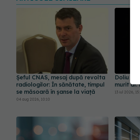
Șeful CNAS, mesaj după revolta
Doliu în
radiologilor: În sănătate, timpul
murit dr.
se măsoară în șanse la viață
13 iul 2026, 15
04 aug 2026, 10:10