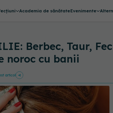
fecțiuni
Academia de sănătate
Evenimente
Alter
E: Berbec, Taur, Feci
e noroc cu banii
st articol