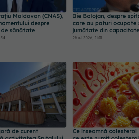
rațiu Moldovan (CNAS),
Ilie Bolojan, despre spit
momentului despre
care au paturi ocupate
e de sănătate
jumătate din capacitat
6:54
28 iul 2026, 21:31
oră de curent
Ce înseamnă colesterol 
 activitatea Spitalului
ce este numit colesterol