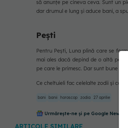
să anunțe pe cineva ceva. Sunt un pi
dar drumul e lung și aduce bani, a sp
Pești
Pentru Pești, Luna plină care se form
mai ales dacă depind de o altă persoa
pe care le primesc. Dar sunt bune și ar
Ce cheltuieli fac celelalte zodii și car
bani
banii
horoscop
zodia
27 aprilie
Urmărește-ne și pe Google News - 
ARTICOLE SIMILARE