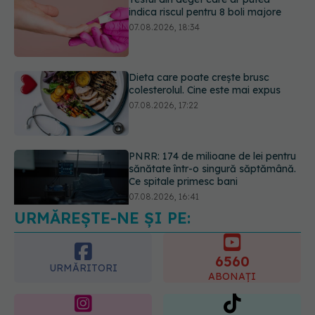
Dieta care poate crește brusc
colesterolul. Cine este mai expus
07.08.2026, 17:22
PNRR: 174 de milioane de lei pentru
sănătate într-o singură săptămână.
Ce spitale primesc bani
07.08.2026, 16:41
URMĂREȘTE-NE ȘI PE:
Ce spune culoarea ta preferată
despre vârsta pe care o ai. Care
este "codul cromatic" al generațiilor
6560
07.08.2026, 21:29
URMĂRITORI
ABONAȚI
365
1401
URMĂRITORI
URMĂRITORI
ARTICOLE SIMILARE