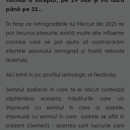
tocmai a început, pe 29 mai și va dura
până pe 22...
În timp ce retrogradările lui Mercur din 2021 ne
pot încurca planurile, există multe alte influențe
cosmice care ne pot ajuta să contracarăm
efectele sezonului retrograd și toată nebunia
acestuia.
Aici intră în joc profilul astrologic al fiecăruia.
Semnul zodiacal în care te-ai năcut contează
săptămâna aceasta; trăsăturile care vin
împreună cu semnul în care ai soarele,
împreună cu semnul în care soarele se află în
prezent (Gemeni) - acestea sunt lucrurile care