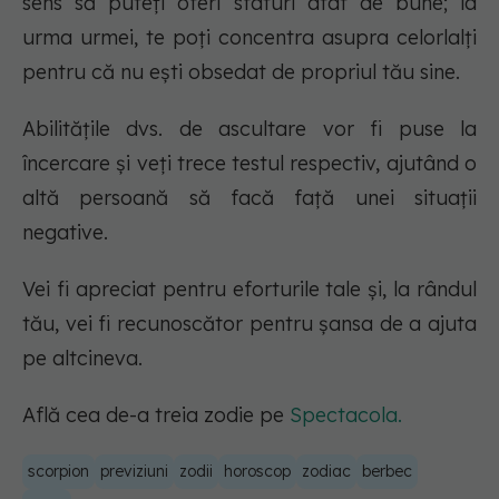
sens să puteți oferi sfaturi atât de bune; la
urma urmei, te poți concentra asupra celorlalți
pentru că nu ești obsedat de propriul tău sine.
Abilitățile dvs. de ascultare vor fi puse la
încercare și veți trece testul respectiv, ajutând o
altă persoană să facă față unei situații
negative.
Vei fi apreciat pentru eforturile tale și, la rândul
tău, vei fi recunoscător pentru șansa de a ajuta
pe altcineva.
Află cea de-a treia zodie pe
Spectacola.
scorpion
previziuni
zodii
horoscop
zodiac
berbec