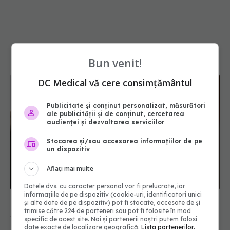
Bun venit!
DC Medical vă cere consimțământul
Publicitate și conținut personalizat, măsurători
ale publicității și de conținut, cercetarea
audienței și dezvoltarea serviciilor
Stocarea și/sau accesarea informațiilor de pe
un dispozitiv
Care este grupa sanguină asociată cu un risc mai
mare de diabet de tip 2
Aflați mai multe
18 iul 2026, 15:00
Datele dvs. cu caracter personal vor fi prelucrate, iar
informațiile de pe dispozitiv (cookie-uri, identificatori unici
și alte date de pe dispozitiv) pot fi stocate, accesate de și
trimise către 224 de parteneri sau pot fi folosite în mod
specific de acest site. Noi și partenerii noștri putem folosi
date exacte de localizare geografică.
Lista partenerilor.