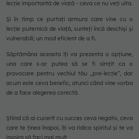
lecție importantă de viață - ceva ce nu veți uita.
Și în timp ce purtați armura care vine cu o
lecție puternică de viață, sunteți încă deschiși și
vulnerabili; un mod eficient de a fi.
Săptămâna aceasta îți va prezenta o opțiune,
una care s-ar putea să se fi simțit ca o
provocare pentru vechiul tău „pre-lecție”, dar
acum este ceva benefic, atunci când vine vorba
de a face alegerea corectă.
Știind că ai cucerit cu succes ceva negativ, ceva
care te ținea înapoi, îți va ridica spiritul și te va
inspira să faci mai mult.