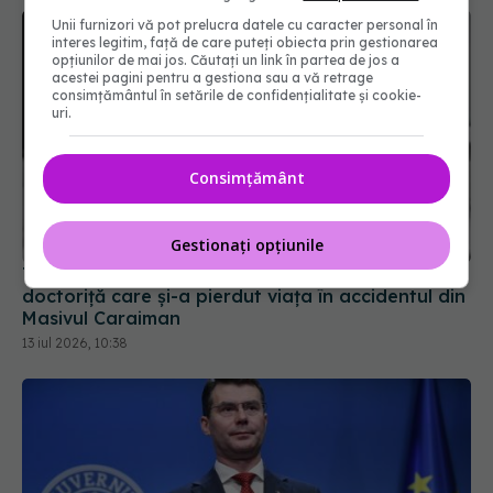
Unii furnizori vă pot prelucra datele cu caracter personal în
interes legitim, față de care puteți obiecta prin gestionarea
opțiunilor de mai jos. Căutați un link în partea de jos a
acestei pagini pentru a gestiona sau a vă retrage
consimțământul în setările de confidențialitate și cookie-
uri.
Consimțământ
Tragedie în lumea medicală. Cine este tânăra
doctoriță care și-a pierdut viața în accidentul din
Masivul Caraiman
Gestionați opțiunile
13 iul 2026, 10:38