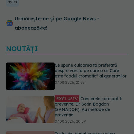
aster
Urmărește-ne și pe Google News -
abonează‑te!
NOUTĂȚI
EXCLUSIV
Cancerele care pot fi
prevenite. Dr. Sorin Bogdan
(SANADOR): Au metode de
prevenție
07.08.2026, 20:09
Testul din deget care ar putea
indica riscul pentru 8 boli majore
07.08.2026, 18:34