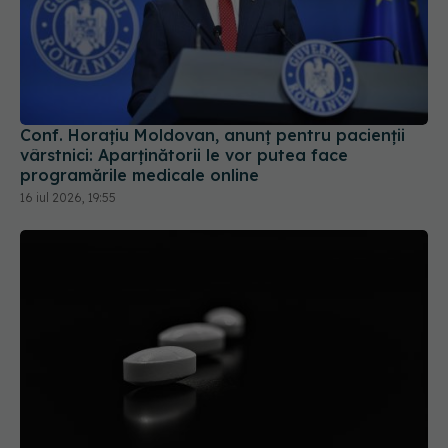
Conf. Horațiu Moldovan, anunț pentru pacienții
vârstnici: Aparținătorii le vor putea face
programările medicale online
16 iul 2026, 19:55
Colebil și Panzcebil, blocate la vânzare în
România. Anunțul făcut de Biofarm
04 aug 2026, 19:47