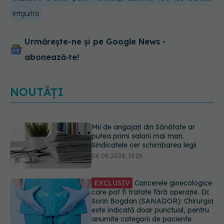
intguitia
Urmărește-ne și pe Google News -
abonează‑te!
NOUTĂȚI
EXCLUSIV
Cancerele ginecologice
care pot fi tratate fără operație. Dr.
Sorin Bogdan (SANADOR): Chirurgia
este indicată doar punctual, pentru
anumite categorii de paciente
06.08.2026, 19:05
Greșeala pe care milioane de femei
o fac când își cumpără sutien. Un
medic explică metoda corectă
06.08.2026, 18:08