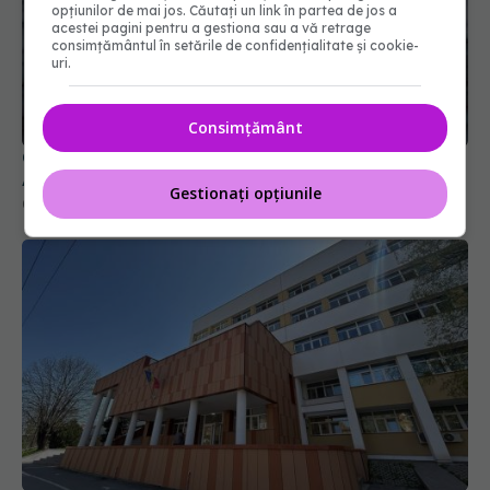
opțiunilor de mai jos. Căutați un link în partea de jos a
acestei pagini pentru a gestiona sau a vă retrage
consimțământul în setările de confidențialitate și cookie-
uri.
Colebil și Panzcebil, blocate temporar în farmacii.
Consimțământ
ANMDMR explică de ce a luat măsura
06 aug 2026, 16:37
Gestionați opțiunile
Pană majoră de curent afectează activitatea