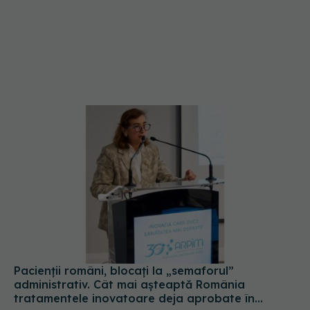
Pacienții români, blocați la „semaforul”
administrativ. Cât mai așteaptă România
tratamentele inovatoare deja aprobate în
Europa
05 aug 2026, 12:33