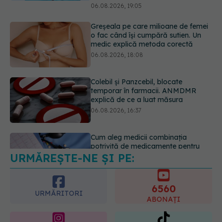
Colebil și Panzcebil, blocate
temporar în farmacii. ANMDMR
explică de ce a luat măsura
06.08.2026, 16:37
Cum aleg medicii combinația
potrivită de medicamente pentru
hipertensiune. De ce doi pacienți cu
aceeași tensiune pot primi
tratamente diferite
06.08.2026, 16:19
URMĂREȘTE-NE ȘI PE:
Mii de angajați din Sănătate ar
putea primi salarii mai mari.
Sindicatele cer schimbarea legii
6560
06.08.2026, 19:26
URMĂRITORI
ABONAȚI
365
1401