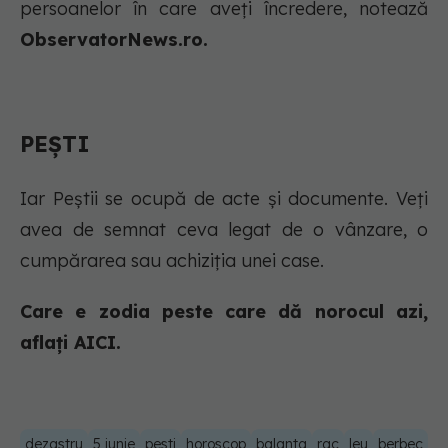
persoanelor în care aveți încredere, notează
ObservatorNews.ro.
PEȘTI
Iar Peștii se ocupă de acte și documente. Veți
avea de semnat ceva legat de o vânzare, o
cumpărarea sau achiziția unei case.
Care e zodia peste care dă norocul azi,
aflați AICI.
dezastru
5 iunie
pesti
horoscop
balanta
rac
leu
berbec