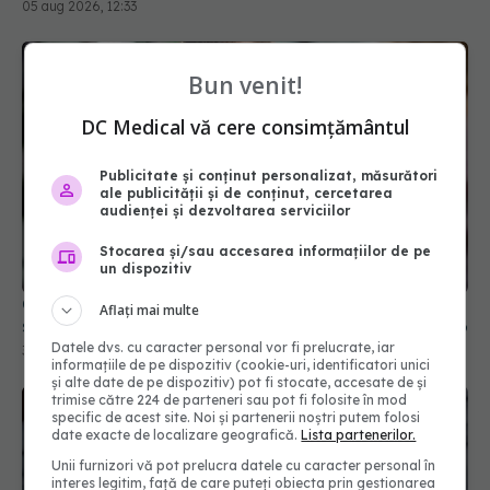
Bun venit!
DC Medical vă cere consimțământul
Publicitate și conținut personalizat, măsurători
ale publicității și de conținut, cercetarea
audienței și dezvoltarea serviciilor
Stocarea și/sau accesarea informațiilor de pe
un dispozitiv
CNAS propune reforma Contractului-cadru. Ce se
schimbă pentru pacienți, medici și spitale din 2026
Aflați mai multe
30 iul 2026, 19:45
Datele dvs. cu caracter personal vor fi prelucrate, iar
informațiile de pe dispozitiv (cookie-uri, identificatori unici
și alte date de pe dispozitiv) pot fi stocate, accesate de și
trimise către 224 de parteneri sau pot fi folosite în mod
specific de acest site. Noi și partenerii noștri putem folosi
date exacte de localizare geografică.
Lista partenerilor.
Unii furnizori vă pot prelucra datele cu caracter personal în
interes legitim, față de care puteți obiecta prin gestionarea