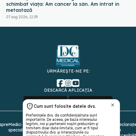
schimbat viața: Am cancer la sân. Am intrat în
metastază
07 aug 2026, 12:39
URMĂREȘTE-NE PE:
DESCARCĂ APLICAȚIA
spre
Medici și
Politica de
Politica
Gestionați
Contact
Declarați
specialiști
confidențialitate
Cookies
preferințele
de
accesibili