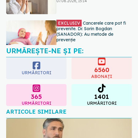
07.08.2026, 15:14
EXCLUSIV
Cancerele care pot fi
prevenite. Dr. Sorin Bogdan
(SANADOR): Au metode de
prevenție
07.08.2026, 20:09
URMĂREȘTE-NE ȘI PE:
6560
URMĂRITORI
ABONAȚI
365
1401
URMĂRITORI
URMĂRITORI
ARTICOLE SIMILARE