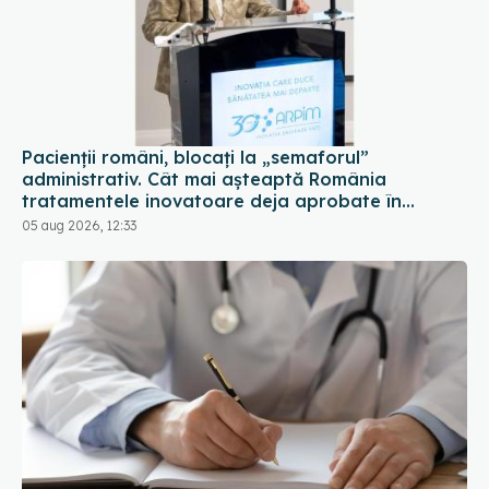
Pacienții români, blocați la „semaforul”
administrativ. Cât mai așteaptă România
tratamentele inovatoare deja aprobate în
Europa
05 aug 2026, 12:33