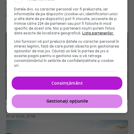
Global Forum on Nicotine 2026: Interdicțiile și
sănătatea publică: de ce rezultatele nu sunt
Datele dvs. cu caracter personal vor fi prelucrate, iar
informațiile de pe dispozitiv (cookie-uri, identificatori unici
întotdeauna cele așteptate
și alte date de pe dispozitiv) pot fi stocate, accesate de și
26 iun 2026, 14:48
trimise către 224 de parteneri sau pot fi folosite în mod
specific de acest site. Noi și partenerii noștri putem folosi
date exacte de localizare geografică.
Lista partenerilor.
Unii furnizori vă pot prelucra datele cu caracter personal în
interes legitim, față de care puteți obiecta prin gestionarea
opțiunilor de mai jos. Căutați un link în partea de jos a
acestei pagini pentru a gestiona sau a vă retrage
consimțământul în setările de confidențialitate și cookie-
uri.
Consimțământ
Gestionați opțiunile
Noi reguli medicale pentru obținerea și reînnoirea
permisului de conducere. Ce se schimbă
30 iul 2026, 15:58