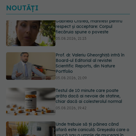
NOUTĂȚI
Prof. dr. Valeriu Gheorghiță intră în
Board-ul Editorial al revistei
Scientific Reports, din Nature
Portfolio
05.08.2026, 21:09
Testul de 10 minute care poate
arăta dacă ai nevoie de statine,
chiar dacă ai colesterolul normal
05.08.2026, 19:42
Unde trebuie să ții pâinea când
afară este caniculă. Greșeala care o
usucă sau o umple de mucegai în
doar câteva zile
05.08.2026, 18:33
Primele 5 semne ale bolii Parkinson