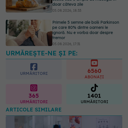
pe care 80% dintre oameni le
ignoră. Nu e vorba doar despre
tremor
05.08.2026, 17:31
Gabriela Cristea, manifest pentru
respect și acceptare: Corpul
fiecăruia spune o poveste
05.08.2026, 21:23
URMĂREȘTE-NE ȘI PE:
6560
URMĂRITORI
ABONAȚI
365
1401
URMĂRITORI
URMĂRITORI
ARTICOLE SIMILARE