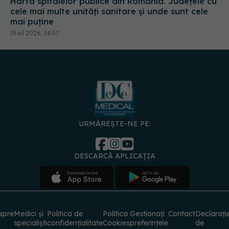
Harta spitalelor publice din România. Județele cu
cele mai multe unități sanitare și unde sunt cele
mai puține
19 iul 2026, 14:57
URMĂREȘTE-NE PE:
DESCARCĂ APLICAȚIA
spre
Medici și
Politica de
Politica
Gestionați
Contact
Declarați
specialiști
confidențialitate
Cookies
preferințele
de