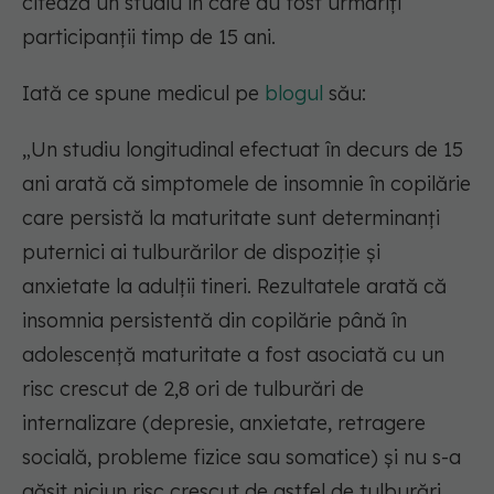
citează un studiu în care au fost urmăriți
participanții timp de 15 ani.
Iată ce spune medicul pe
blogul
său:
„Un studiu longitudinal efectuat în decurs de 15
ani arată că simptomele de insomnie în copilărie
care persistă la maturitate sunt determinanți
puternici ai tulburărilor de dispoziție și
anxietate la adulții tineri. Rezultatele arată că
insomnia persistentă din copilărie până în
adolescență maturitate a fost asociată cu un
risc crescut de 2,8 ori de tulburări de
internalizare (depresie, anxietate, retragere
socială, probleme fizice sau somatice) și nu s-a
găsit niciun risc crescut de astfel de tulburări