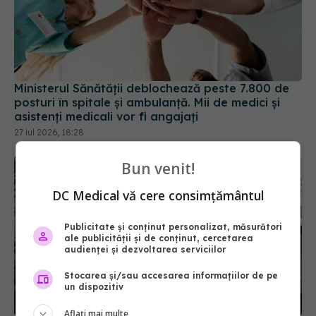
Ministerul Sănătății deblochează peste 7.800 de
posturi în spitale și ambulanță. Mii de medici și
asistenți medicali vor fi angajați
27 iul 2026, 18:28
Bun venit!
DC Medical vă cere consimțământul
Publicitate și conținut personalizat, măsurători
ale publicității și de conținut, cercetarea
audienței și dezvoltarea serviciilor
Stocarea și/sau accesarea informațiilor de pe
un dispozitiv
Aflați mai multe