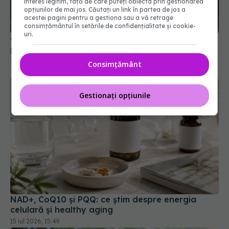
interes legitim, față de care puteți obiecta prin gestionarea
opțiunilor de mai jos. Căutați un link în partea de jos a
acestei pagini pentru a gestiona sau a vă retrage
consimțământul în setările de confidențialitate și cookie-
uri.
Conf. Horațiu Moldovan, anunț despre
performanța spitalelor
17 iul 2026, 16:50
Consimțământ
Gestionați opțiunile
NAD+, CoQ10 și PQQ: ce știm despre energia
celulară și healthy aging
15 iul 2026, 15:49