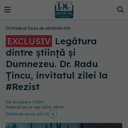
DCMedical
›
Doza de sănătate
›
Stiri
Legătura
EXCLUSIV
dintre știință și
Dumnezeu. Dr. Radu
Țincu, invitatul zilei la
#Rezist
De
Giorgiana Ichim
Publicat pe 16 sep 2024, 08:49
Distribuie acest articol