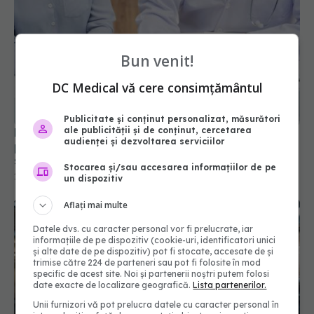
Bun venit!
DC Medical vă cere consimțământul
Publicitate și conținut personalizat, măsurători
ale publicității și de conținut, cercetarea
Pachetul minimal de servicii medicale pentru
audienței și dezvoltarea serviciilor
persoanele neasigurate. Ce servicii oferă gratuit
sistemul public de sănătate
Stocarea și/sau accesarea informațiilor de pe
19 iul 2026, 11:24
un dispozitiv
Aflați mai multe
Datele dvs. cu caracter personal vor fi prelucrate, iar
informațiile de pe dispozitiv (cookie-uri, identificatori unici
și alte date de pe dispozitiv) pot fi stocate, accesate de și
trimise către 224 de parteneri sau pot fi folosite în mod
specific de acest site. Noi și partenerii noștri putem folosi
date exacte de localizare geografică.
Lista partenerilor.
Unii furnizori vă pot prelucra datele cu caracter personal în