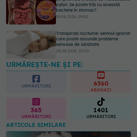
pylori. Se poate trăi cu această
bacterie în stomac?
09.08.2026, 09:00
Transpirații nocturne: semnul ignorat
care poate ascunde probleme
serioase de sănătate
08.08.2026, 20:00
URMĂREȘTE-NE ȘI PE:
Cum folosești uleiul esențial de
rozmarin pentru a opri căderea
părului
6560
09.08.2026, 11:00
URMĂRITORI
ABONAȚI
365
1401
URMĂRITORI
URMĂRITORI
ARTICOLE SIMILARE