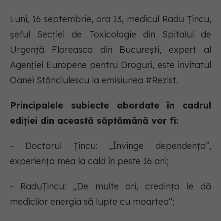
Luni, 16 septembrie, ora 13, medicul Radu Țincu,
șeful Secției de Toxicologie din Spitalul de
Urgență Floreasca din București, expert al
Agenției Europene pentru Droguri, este invitatul
Oanei Stănciulescu la emisiunea #Rezist.
Principalele subiecte abordate în cadrul
ediției din această săptămână vor fi:
- Doctorul Țincu: „Învinge dependența”,
experiența mea la cald în peste 16 ani;
- RaduȚincu: „De multe ori, credința le dă
medicilor energia să lupte cu moartea“;