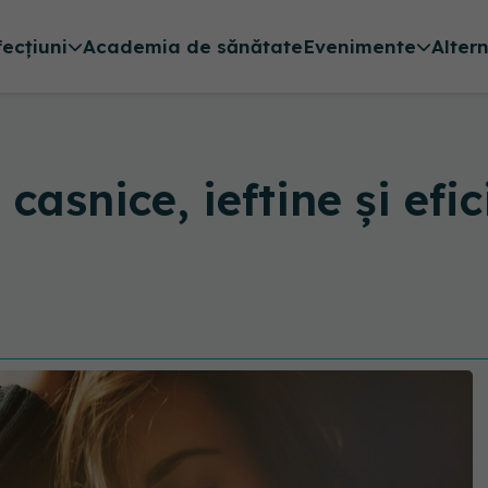
fecțiuni
Academia de sănătate
Evenimente
Alter
casnice, ieftine și efi