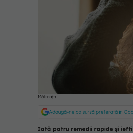
Mătreața
Adaugă-ne ca sursă preferată în Go
Iată patru remedii rapide și ief