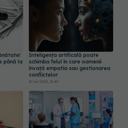
Sănătate!
Inteligența artificală poate
e până la
schimba felul în care oamenii
învață empatia sau gestionarea
conflictelor
30 iun 2026, 15:40