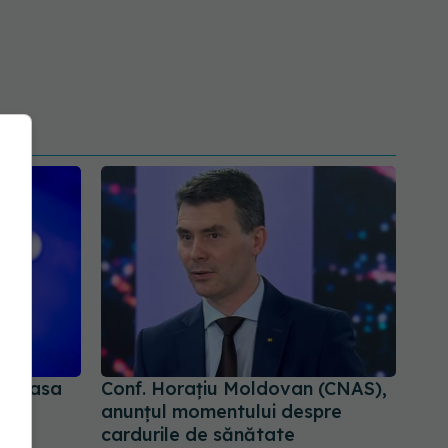
la Casa
Conf. Horațiu Moldovan (CNAS),
e
anunțul momentului despre
st
cardurile de sănătate