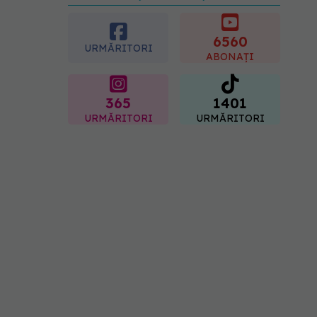
preferată despre vârsta
pe care o ai. Care este
"codul cromatic" al
6560
URMĂRITORI
generațiilor
ABONAȚI
07.08.2026, 21:29
365
1401
URMĂRITORI
URMĂRITORI