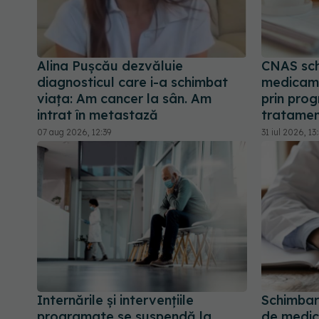
Alina Pușcău dezvăluie
CNAS sch
diagnosticul care i-a schimbat
medicam
viața: Am cancer la sân. Am
prin prog
intrat în metastază
tratament
07 aug 2026, 12:39
31 iul 2026, 13
Internările și intervențiile
Schimbar
programate se suspendă la
de medic 