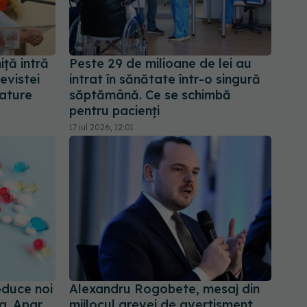
iță intră
Peste 29 de milioane de lei au
revistei
intrat în sănătate într-o singură
Nature
săptămână. Ce se schimbă
pentru pacienți
17 iul 2026, 12:01
oduce noi
Alexandru Rogobete, mesaj din
a. Apar
mijlocul grevei de avertisment