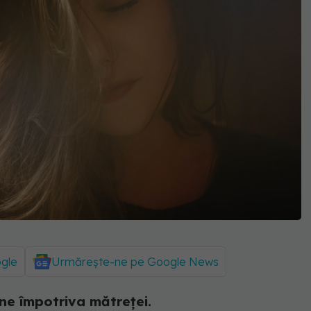
ogle
Urmărește-ne pe Google News
tine împotriva mătreței.