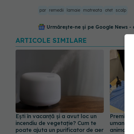
par
remedii
lamaie
matreata
otet
scalp
Urmărește-ne și pe Google News - 
ARTICOLE SIMILARE
Ești în vacanță și a avut loc un
Premieră
incendiu de vegetație? Cum te
umanoid 
poate ajuta un purificator de aer
animal vi