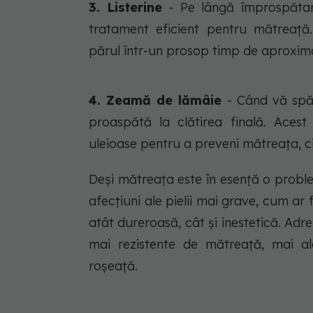
3. Listerine
- Pe lângă împrospătare
tratament eficient pentru mătreață. 
părul într-un prosop timp de aproximat
4. Zeamă de lămâie
- Când vă spăl
proaspătă la clătirea finală. Aces
uleioase pentru a preveni mătreața, ci 
Deși mătreața este în esență o probl
afecțiuni ale pielii mai grave, cum ar 
atât dureroasă, cât și inestetică. A
mai rezistente de mătreață, mai a
roșeață.