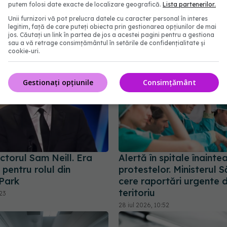
medical: Am răspuns la 
putem folosi date exacte de localizare geografică.
Lista partenerilor.
:00
tot!
Unii furnizori vă pot prelucra datele cu caracter personal în interes
legitim, față de care puteți obiecta prin gestionarea opțiunilor de mai
12 iul 2026, 07:58
jos. Căutați un link în partea de jos a acestei pagini pentru a gestiona
sau a vă retrage consimțământul în setările de confidențialitate și
cookie-uri.
Gestionați opțiunile
Consimțământ
ctorul Sam Neill. Era
Alertă în spitale înainte
pentru rolul din
protestelor. Ministerul S
 Park
cere raportări urgente d
teritoriu
:23
28 iul 2026, 10:52