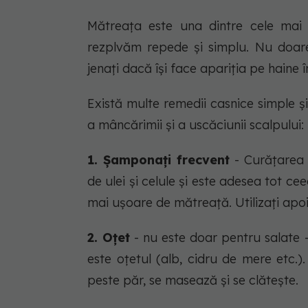
Mătreața este una dintre cele ma
rezplvăm repede și simplu. Nu doar
jenați dacă își face apariția pe haine
Există multe remedii casnice simple și
a mâncărimii și a uscăciunii scalpului:
1. Șamponați frecvent
- Curățarea 
de ulei și celule și este adesea tot ce
mai ușoare de mătreață. Utilizați apo
2. Oțet
- nu este doar pentru salate 
este oțetul (alb, cidru de mere etc.
peste păr, se masează și se clătește.