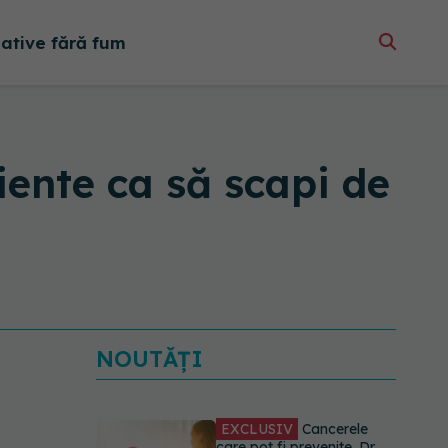
native fără fum
ciente ca să scapi de
NOUTĂȚI
EXCLUSIV
Cancerele
care pot fi prevenite. Dr.