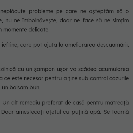
i neplăcute probleme pe care ne așteptăm să o
e, nu ne îmbolnăvește, doar ne face să ne simțim
 în momente delicate.
 ieftine, care pot ajuta la ameliorarea descuamării,
zilnică cu un șampon ușor va scădea acumularea
ea ce este necesar pentru a ține sub control cazurile
i un balsam bun.
- Un alt remediu preferat de casă pentru mătreață
). Doar amestecați oțetul cu puțină apă. Se toarnă