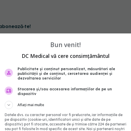
abonează‑te!
Bun venit!
DC Medical vă cere consimțământul
Publicitate și conținut personalizat, măsurători ale
publicității și de conținut, cercetarea audienței și
dezvoltarea serviciilor
Stocarea și/sau accesarea informațiilor de pe un
dispozitiv
Aflați mai multe
 medicală. Un robot
Anunțul momentului de 
Datele dvs. cu caracter personal vor fi prelucrate, iar informațiile de
a operat cu succes un
Albă! Donald Trump rup
pe dispozitiv (cookie-uri, identificatori unici și alte date de pe
dispozitiv) pot fi stocate, accesate de și trimise către 224 de parteneri
u
tăcerea după ultimul te
sau pot fi folosite în mod specific de acest site. Noi și partenerii noștri