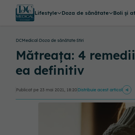
Lifestyle
Doza de sănătate
Boli și a
DCMedical
›
Doza de sănătate
›
Stiri
Mătreața: 4 remedii 
ea definitiv
Publicat pe 23 mai 2021, 18:20
Distribuie acest articol