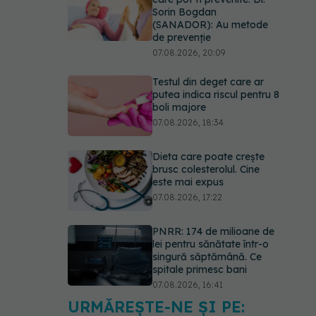
Sorin Bogdan
(SANADOR): Au metode
de prevenție
07.08.2026, 20:09
Testul din deget care ar
putea indica riscul pentru 8
boli majore
07.08.2026, 18:34
Dieta care poate crește
brusc colesterolul. Cine
este mai expus
07.08.2026, 17:22
PNRR: 174 de milioane de
lei pentru sănătate într-o
singură săptămână. Ce
spitale primesc bani
07.08.2026, 16:41
URMĂREȘTE-NE ȘI PE:
Ce spune culoarea ta