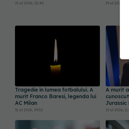
21 iul 2026, 22:40
19 iul 2026, 15
Tragedie în lumea fotbalului. A
A murit a
murit Franco Baresi, legenda lui
cunoscut 
AC Milan
Jurassic
31 iul 2026, 09:52
13 iul 2026, 11