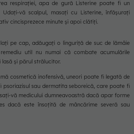
a respirației, apa de gură Listerine poate fi un
Udați-vă scalpul, masați cu Listerine, înfășurați
iv cincisprezece minute și apoi clătiți.
ați pe cap, adăugați o linguriță de suc de lămâie
t remediu util nu numai că combate acumulările
lasă și părul strălucitor.
emă cosmetică inofensivă, uneori poate fi legată de
fi psoriazisul sau dermatita seboreică, care poate fi
dresați-vă medicului dumneavoastră dacă apar forme
les dacă este însoțită de mâncărime severă sau