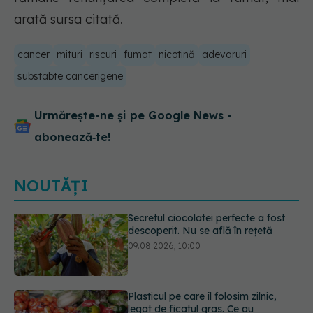
arată sursa citată.
cancer
mituri
riscuri
fumat
nicotină
adevaruri
substabte cancerigene
Urmărește-ne și pe Google News -
abonează‑te!
NOUTĂȚI
Plasticul pe care îl folosim zilnic,
legat de ficatul gras. Ce au
descoperit cercetătorii
09.08.2026, 09:47