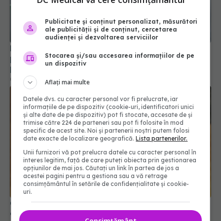
Publicitate și conținut personalizat, măsurători
ale publicității și de conținut, cercetarea
audienței și dezvoltarea serviciilor
Din această toamnă, CNAS schimbă regulile
Stocarea și/sau accesarea informațiilor de pe
pentru consultațiile medicale. Ce se modifică
un dispozitiv
pentru pacienți
01 aug 2026, 15:19
Aflați mai multe
Datele dvs. cu caracter personal vor fi prelucrate, iar
informațiile de pe dispozitiv (cookie-uri, identificatori unici
și alte date de pe dispozitiv) pot fi stocate, accesate de și
trimise către 224 de parteneri sau pot fi folosite în mod
specific de acest site. Noi și partenerii noștri putem folosi
date exacte de localizare geografică.
Lista partenerilor.
Unii furnizori vă pot prelucra datele cu caracter personal în
interes legitim, față de care puteți obiecta prin gestionarea
opțiunilor de mai jos. Căutați un link în partea de jos a
acestei pagini pentru a gestiona sau a vă retrage
consimțământul în setările de confidențialitate și cookie-
uri.
Ce alimente sunt mai blânde cu stomacul când ai
gastrită
Consimțământ