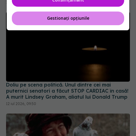
18 iul 2026, 11:00
Gestionați opțiunile
Doliu pe scena politică. Unul dintre cei mai
puternici senatori a făcut STOP CARDIAC în casă!
A murit Lindsey Graham, aliatul lui Donald Trump
12 iul 2026, 09:50