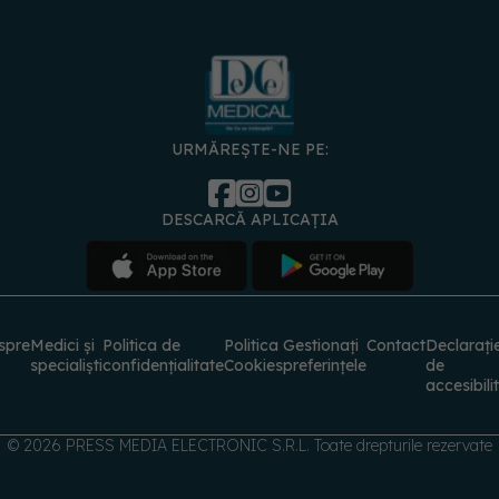
URMĂREȘTE-NE PE:
DESCARCĂ APLICAȚIA
spre
Medici și
Politica de
Politica
Gestionați
Contact
Declarați
specialiști
confidențialitate
Cookies
preferințele
de
accesibili
© 2026 PRESS MEDIA ELECTRONIC S.R.L. Toate drepturile rezervate