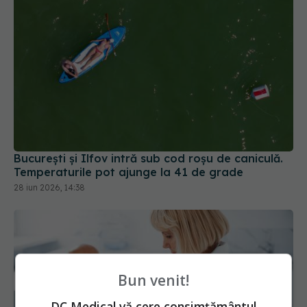
București și Ilfov intră sub cod roșu de caniculă.
Temperaturile pot ajunge la 41 de grade
28 iun 2026, 14:38
Bun venit!
DC Medical vă cere consimțământul