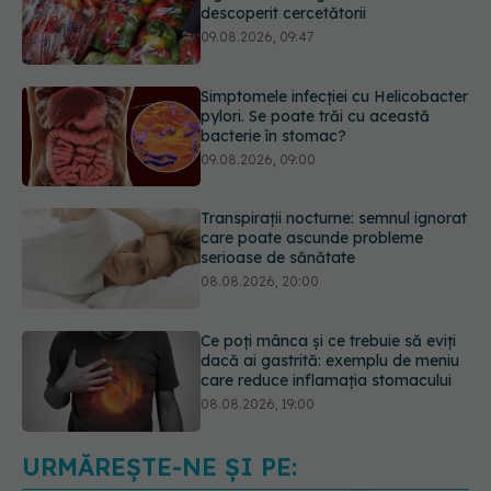
Simptomele infecției cu Helicobacter
pylori. Se poate trăi cu această
bacterie în stomac?
09.08.2026, 09:00
Transpirații nocturne: semnul ignorat
care poate ascunde probleme
serioase de sănătate
08.08.2026, 20:00
Ce poți mânca și ce trebuie să eviți
dacă ai gastrită: exemplu de meniu
care reduce inflamația stomacului
08.08.2026, 19:00
Secretul ciocolatei perfecte a fost
descoperit. Nu se află în rețetă
09.08.2026, 10:00
URMĂREȘTE-NE ȘI PE: